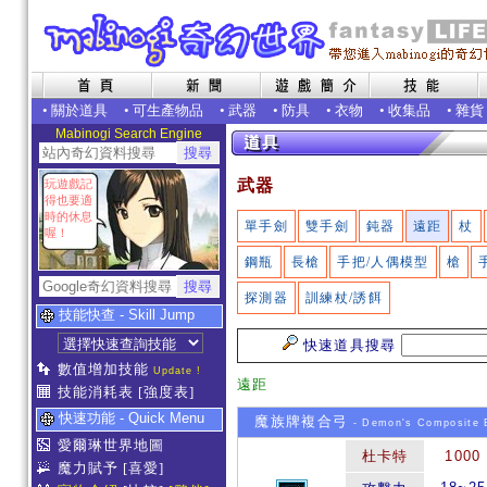
•
關於道具
•
可生產物品
•
武器
•
防具
•
衣物
•
收集品
•
雜貨
Mabinogi Search Engine
武器
玩遊戲記
得也要適
時的休息
單手劍
雙手劍
鈍器
遠距
杖
喔！
鋼瓶
長槍
手把/人偶模型
槍
探測器
訓練杖/誘餌
技能快查 - Skill Jump
快速道具搜尋
數值增加技能
Update !
遠距
技能消耗表
[強度表]
快速功能 - Quick Menu
魔族牌複合弓
- Demon's Composite
愛爾琳世界地圖
杜卡特
1000
魔力賦予
[喜愛]