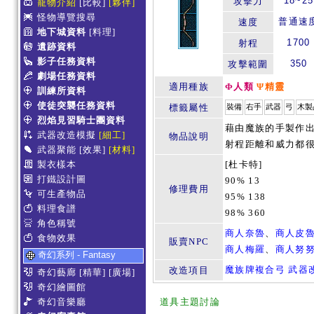
18~25
攻擊力
寵物介紹
[比較]
[夥伴]
怪物導覽搜尋
普通速
速度
地下城資料
[料理]
1700
射程
遺跡資料
影子任務資料
350
攻擊範圍
劇場任務資料
適用種族
Φ人類
Ψ精靈
訓練所資料
使徒突襲任務資料
標籤屬性
裝備
右手
武器
弓
木製
烈焰見習騎士團資料
藉由魔族的手製作
武器改造模擬
[細工]
物品說明
射程距離和威力都
武器聚能
[效果]
[材料]
製衣樣本
[杜卡特]
打鐵設計圖
90% 13
修理費用
可生產物品
95% 138
料理食譜
98% 360
角色稱號
商人奈魯
、
商人皮
食物效果
販賣NPC
商人梅羅
、
商人努
奇幻系列 - Fantasy
魔族牌複合弓 武器
改造項目
奇幻藝廊
[精華]
[廣場]
奇幻繪圖館
奇幻音樂廳
道具主題討論