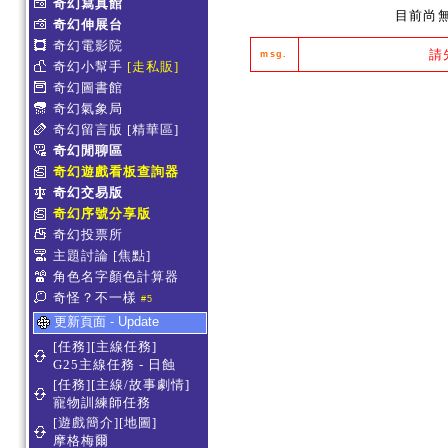
奇幻寫真館
目前尚
奇幻伸展台
奇幻電影院
請
msg.
奇幻小幫手
[走私販]
奇幻圖書館
奇幻氣象局
奇幻留言版
[精華區]
奇幻閒聊區
奇幻遊戲看板查詢器
奇幻交易版
奇幻序號分享版
奇幻投票所
主題討論
[焦點]
角色名字顏色計算器
奇怪？不一樣
#5
更新頁面 - Update
[任務][主線任務]
G25主線任務 - 日蝕
[任務][主線/故事劇情]
寵物訓練師任務
[遊戲簡介][地圖]
摩格梅爾