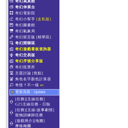
奇幻寫真館
奇幻伸展台
奇幻電影院
奇幻小幫手
[走私販]
奇幻圖書館
奇幻氣象局
奇幻留言版
[精華區]
奇幻閒聊區
奇幻遊戲看板查詢器
奇幻交易版
奇幻序號分享版
奇幻投票所
主題討論
[焦點]
角色名字顏色計算器
奇怪？不一樣
#5
更新頁面 - Update
[任務][主線任務]
G25主線任務 - 日蝕
[任務][主線/故事劇情]
寵物訓練師任務
[遊戲簡介][地圖]
摩格梅爾