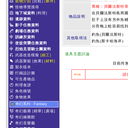
寵物介紹
[比較]
[夥伴]
舊稱：貝爾法斯特
怪物導覽搜尋
地下城資料
[料理]
在貝爾法斯特島周
物品說明
遺跡資料
肚子上沒有另外魚
影子任務資料
分而晚上較容易找
劇場任務資料
釣魚(貝爾法斯特)
訓練所資料
其他取得法
釣魚(斯卡哈海岸)
使徒突襲任務資料
烈焰見習騎士團資料
道具主題討論
武器改造模擬
[細工]
武器聚能
[效果]
[材料]
目前尚
製衣樣本
打鐵設計圖
請
msg.
可生產物品
料理食譜
角色稱號
食物效果
奇幻系列 - Fantasy
奇幻藝廊
[精華]
[廣場]
奇幻繪圖館
奇幻音樂廳