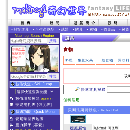
•
關於道具
•
可生產物品
•
武器
•
防具
•
衣物
•
收集品
•
雜貨
Mabinogi Search Engine
食物
修復
布里
歐納克
需
要使用
料理
生菜水果
一般食物
調味料
AP！
攻
技能快查 - Skill Jump
快速道具搜尋
數值增加技能
Update !
僅料理用
技能消耗表
[強度表]
貝爾法斯特鰻魚
- Belfast Eel
快速功能 - Quick Menu
愛爾琳世界地圖
魔力賦予
[喜愛]
標籤屬性
無快速鍵
可使用