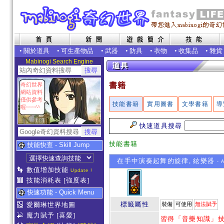
•
關於道具
•
可生產物品
•
武器
•
防具
•
衣物
•
收集品
•
雜貨
Mabinogi Search Engine
書籍
奇幻世界
網站資料
僅供參考
技能書籍
實用圖書
文學書籍
導
喔~~~^^
快速道具搜尋
技能書籍
技能快查 - Skill Jump
在手中演奏起舞的旋律, 絃樂器
- A
數值增加技能
Update !
技能消耗表
[強度表]
快速功能 - Quick Menu
標籤屬性
愛爾琳世界地圖
裝備
可使用
無法賦予
魔力賦予
[喜愛]
習得「音樂知識」技