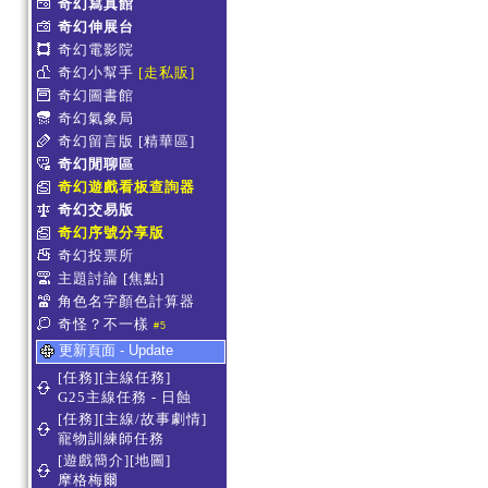
奇幻寫真館
奇幻伸展台
奇幻電影院
奇幻小幫手
[走私販]
奇幻圖書館
奇幻氣象局
奇幻留言版
[精華區]
奇幻閒聊區
奇幻遊戲看板查詢器
奇幻交易版
奇幻序號分享版
奇幻投票所
主題討論
[焦點]
角色名字顏色計算器
奇怪？不一樣
#5
更新頁面 - Update
[任務][主線任務]
G25主線任務 - 日蝕
[任務][主線/故事劇情]
寵物訓練師任務
[遊戲簡介][地圖]
摩格梅爾