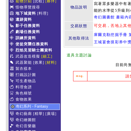
寵物介紹
[比較]
[夥伴]
寫著眾多樂器中有
怪物導覽搜尋
物品說明
能的水準從5升級到
地下城資料
[料理]
奇幻圖書館 書籍內
遺跡資料
影子任務資料
可交易，丟地上其
交易狀態
劇場任務資料
庫爾克勒挖掘手冊 第
訓練所資料
其他取得法
王城宴會摸彩券中
使徒突襲任務資料
烈焰見習騎士團資料
道具主題討論
武器改造模擬
[細工]
武器聚能
[效果]
[材料]
目前尚
製衣樣本
打鐵設計圖
請
msg.
可生產物品
料理食譜
角色稱號
食物效果
奇幻系列 - Fantasy
奇幻藝廊
[精華]
[廣場]
奇幻繪圖館
奇幻音樂廳