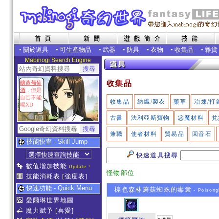
•
關於道具
•
可生產物品
•
武器
•
防具
•
衣物
•
收集品
•
雜貨
Mabinogi Search Engine
收集品
釀造葡萄
酒
，但是
自己不能
收集品
紡織/製衣
藥草
冶煉/打
喝XD
古書
法利亞斯寶物
惡魔材料
兌
兼職
使者材料
貿易品
回音石
技能快查 - Skill Jump
快速道具搜尋
數值增加技能
Update !
怪物部位
技能消耗表
[強度表]
快速功能 - Quick Menu
棕色森林蘑菇蜘蛛的毒囊
- Poisong
愛爾琳世界地圖
魔力賦予
[喜愛]