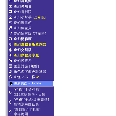
奇幻寫真館
奇幻伸展台
奇幻電影院
奇幻小幫手
[走私販]
奇幻圖書館
奇幻氣象局
奇幻留言版
[精華區]
奇幻閒聊區
奇幻遊戲看板查詢器
奇幻交易版
奇幻序號分享版
奇幻投票所
主題討論
[焦點]
角色名字顏色計算器
奇怪？不一樣
#5
更新頁面 - Update
[任務][主線任務]
G25主線任務 - 日蝕
[任務][主線/故事劇情]
寵物訓練師任務
[遊戲簡介][地圖]
摩格梅爾