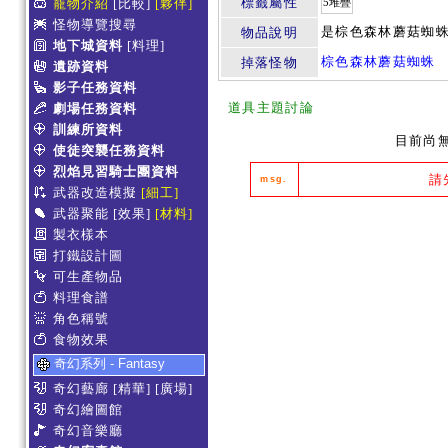
標籤屬性
寵物介紹
[比較]
[夥伴]
5堆疊
怪物導覽搜尋
是棕色森林蘑菇蜘
物品說明
地下城資料
[料理]
棕色森林蘑菇蜘蛛
掉落怪物
遺跡資料
影子任務資料
道具主題討論
劇場任務資料
訓練所資料
目前尚
使徒突襲任務資料
烈焰見習騎士團資料
請
msg.
武器改造模擬
[細工]
武器聚能
[效果]
[材料]
製衣樣本
打鐵設計圖
可生產物品
料理食譜
角色稱號
食物效果
奇幻系列 - Fantasy
奇幻藝廊
[精華]
[廣場]
奇幻繪圖館
奇幻音樂廳