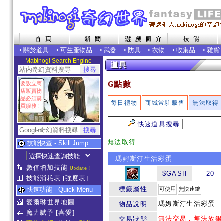
•
關於道具
•
可生產物品
•
武器
•
防具
•
衣物
•
收集品
•
雜貨
Mabinogi Search Engine
G點數
要設立商
店販賣物
品必須購
每日禮物
商城常駐販售
無法取得
買服務！
快速道具搜尋
無法取得
技能快查 - Skill Jump
瑪姆斯汀生活彩蛋
數值增加技能
Update !
$GASH
20
技能消耗表
[強度表]
標籤屬性
快速功能 - Quick Menu
可使用
無快速鍵
愛爾琳世界地圖
瑪姆斯汀生活彩蛋
物品說明
魔力賦予
[喜愛]
無法交易，無法放
交易狀態