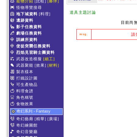
寵物介紹
[比較]
[夥伴]
怪物導覽搜尋
道具主題討論
地下城資料
[料理]
遺跡資料
目前尚
影子任務資料
劇場任務資料
請
msg.
訓練所資料
使徒突襲任務資料
烈焰見習騎士團資料
武器改造模擬
[細工]
武器聚能
[效果]
[材料]
製衣樣本
打鐵設計圖
可生產物品
料理食譜
角色稱號
食物效果
奇幻系列 - Fantasy
奇幻藝廊
[精華]
[廣場]
奇幻繪圖館
奇幻音樂廳