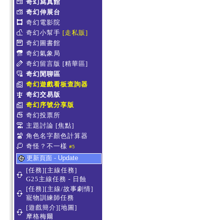
奇幻寫真館
奇幻伸展台
奇幻電影院
奇幻小幫手
[走私販]
奇幻圖書館
奇幻氣象局
奇幻留言版
[精華區]
奇幻閒聊區
奇幻遊戲看板查詢器
奇幻交易版
奇幻序號分享版
奇幻投票所
主題討論
[焦點]
角色名字顏色計算器
奇怪？不一樣
#5
更新頁面 - Update
[任務][主線任務]
G25主線任務 - 日蝕
[任務][主線/故事劇情]
寵物訓練師任務
[遊戲簡介][地圖]
摩格梅爾