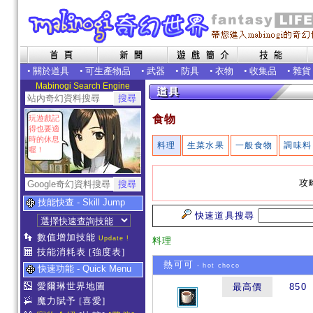
•
關於道具
•
可生產物品
•
武器
•
防具
•
衣物
•
收集品
•
雜貨
Mabinogi Search Engine
食物
玩遊戲記
得也要適
時的休息
料理
生菜水果
一般食物
調味料
喔！
攻
技能快查 - Skill Jump
快速道具搜尋
數值增加技能
Update !
料理
技能消耗表
[強度表]
熱可可
- hot choco
快速功能 - Quick Menu
愛爾琳世界地圖
最高價
850
魔力賦予
[喜愛]