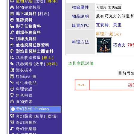
寵物介紹
[比較]
[夥伴]
怪物導覽搜尋
標籤屬性
可使用
無快速鍵
地下城資料
[料理]
兼有巧克力的味道
物品說明
遺跡資料
瓦安特
、
貝里
販賣NPC
影子任務資料
劇場任務資料
料理C:煮(火)
訓練所資料
料理方法
巧克力
70
使徒突襲任務資料
烈焰見習騎士團資料
武器改造模擬
[細工]
道具主題討論
武器聚能
[效果]
[材料]
製衣樣本
目前尚
打鐵設計圖
可生產物品
請
msg.
料理食譜
角色稱號
食物效果
奇幻系列 - Fantasy
奇幻藝廊
[精華]
[廣場]
奇幻繪圖館
奇幻音樂廳