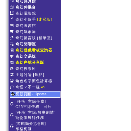
奇幻寫真館
奇幻伸展台
奇幻電影院
奇幻小幫手
[走私販]
奇幻圖書館
奇幻氣象局
奇幻留言版
[精華區]
奇幻閒聊區
奇幻遊戲看板查詢器
奇幻交易版
奇幻序號分享版
奇幻投票所
主題討論
[焦點]
角色名字顏色計算器
奇怪？不一樣
#5
更新頁面 - Update
[任務][主線任務]
G25主線任務 - 日蝕
[任務][主線/故事劇情]
寵物訓練師任務
[遊戲簡介][地圖]
摩格梅爾