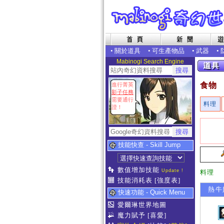
•
關於道具
•
可生產物品
•
武器
•
Mabinogi Search Engine
食物
進行菁英
影子任務
需要通行
料理
證！
技能快查 - Skill Jump
數值增加技能
Update !
料理
技能消耗表
[強度表]
熱牛
快速功能 - Quick Menu
愛爾琳世界地圖
魔力賦予
[喜愛]