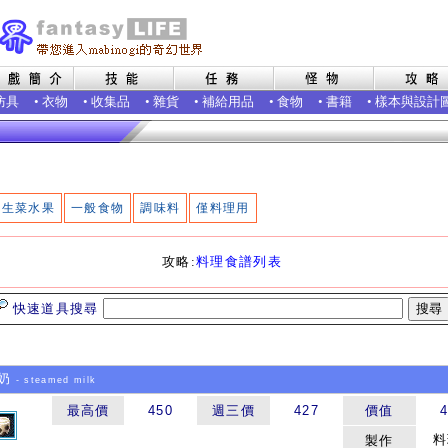
防具
•
衣物
•
收集品
•
雜貨
•
補給用品
•
食物
•
書籍
•
樣本與設計
生菜水果
一般食物
調味料
僅料理用
攻略:
料理食譜列表
快速道具搜尋
奶
- steamed milk
最高價
450
週三價
427
價值
料
製作