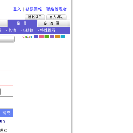
登入
｜
勘誤回報
｜
聯絡管理者
圖
•
其他
•
G點數
•
特殊搜尋
補充
450
理C