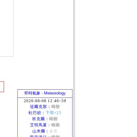
即時氣象 - Meteorology
2026-08-08 12:40~59
堤爾克那
：
晴朗
杜巴頓
：
下雨+25
班克爾
：
晴朗
艾明馬夏
：
晴朗
山米爾
：
多雲