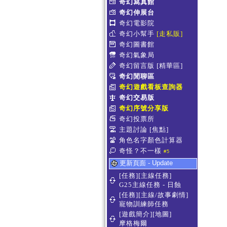
奇幻寫真館
奇幻伸展台
奇幻電影院
奇幻小幫手
[走私販]
奇幻圖書館
奇幻氣象局
奇幻留言版
[精華區]
奇幻閒聊區
奇幻遊戲看板查詢器
奇幻交易版
奇幻序號分享版
奇幻投票所
主題討論
[焦點]
角色名字顏色計算器
奇怪？不一樣
#5
更新頁面 - Update
[任務][主線任務]
G25主線任務 - 日蝕
[任務][主線/故事劇情]
寵物訓練師任務
[遊戲簡介][地圖]
摩格梅爾