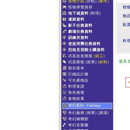
寵物介紹
[比較]
[夥伴]
怪物導覽搜尋
標
地下城資料
[料理]
物
遺跡資料
販賣
影子任務資料
劇場任務資料
訓練所資料
料
使徒突襲任務資料
烈焰見習騎士團資料
武器改造模擬
[細工]
道具
武器聚能
[效果]
[材料]
製衣樣本
打鐵設計圖
可生產物品
料理食譜
角色稱號
食物效果
奇幻系列 - Fantasy
奇幻藝廊
[精華]
[廣場]
奇幻繪圖館
奇幻音樂廳