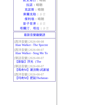
凱安港口
：
晴朗
拉諾
：
晴朗
克諾斯
：
晴朗
庫爾克勒
：
多雲
傑利嶺
：
晴朗
影子世界
：
多雲
塔爾汀、塔拉
：
多雲
最新音樂廳樂譜
[西洋音樂] 2026-08-08
Alan Walker - The Spectre
[西洋音樂] 2026-08-07
Alan Walker - Sing Me To
Sleep
[華語音樂] 2026-08-07
【新版】浮光（The
History）：六和弦
[華語音樂] 2026-08-07
【瑪奇M】屠洪剛-武家坡
2021
[西洋音樂] 2026-08-07
【玛奇M】肥鼠Thefatrat-
Monody