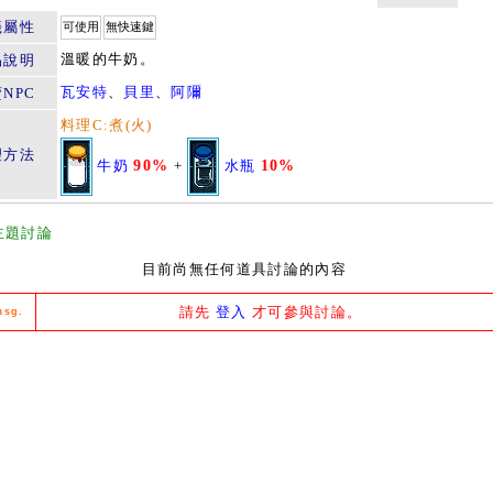
籤屬性
可使用
無快速鍵
溫暖的牛奶。
品說明
瓦安特
、
貝里
、
阿隬
NPC
料理C:煮(火)
理方法
牛奶
90%
+
水瓶
10%
主題討論
目前尚無任何道具討論的內容
請先
登入
才可參與討論。
msg.