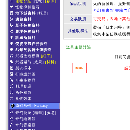
寵物介紹
[比較]
[夥伴]
物品說明
火的新發現。提升營
怪物導覽搜尋
奇幻圖書館 書籍內
地下城資料
[料理]
可交易，丟地上其
交易狀態
遺跡資料
影子任務資料
裝備「伐木用斧」後
其他取得法
劇場任務資料
收集木柴任務後獲
訓練所資料
使徒突襲任務資料
道具主題討論
烈焰見習騎士團資料
武器改造模擬
[細工]
目前尚
武器聚能
[效果]
[材料]
製衣樣本
請
msg.
打鐵設計圖
可生產物品
料理食譜
角色稱號
食物效果
奇幻系列 - Fantasy
奇幻藝廊
[精華]
[廣場]
奇幻繪圖館
奇幻音樂廳