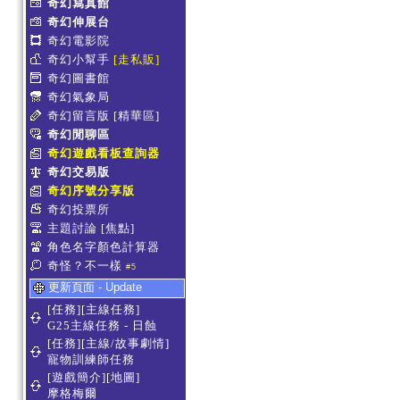
奇幻寫真館
奇幻伸展台
奇幻電影院
奇幻小幫手
[走私販]
奇幻圖書館
奇幻氣象局
奇幻留言版
[精華區]
奇幻閒聊區
奇幻遊戲看板查詢器
奇幻交易版
奇幻序號分享版
奇幻投票所
主題討論
[焦點]
角色名字顏色計算器
奇怪？不一樣
#5
更新頁面 - Update
[任務][主線任務]
G25主線任務 - 日蝕
[任務][主線/故事劇情]
寵物訓練師任務
[遊戲簡介][地圖]
摩格梅爾