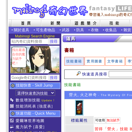
•
關於道具
•
可生產物品
•
武器
•
防具
•
衣物
•
收集品
•
雜貨
Mabinogi Search Engine
書籍
找出最適
合你的魔
力賦予
技能書籍
實用圖書
文學書籍
導
吧！
快速道具搜尋
技能書籍
技能快查 - Skill Jump
營火, 火之神奇
- The Mystery Of Fir
數值增加技能
Update !
技能消耗表
[強度表]
快速功能 - Quick Menu
標籤屬性
愛爾琳世界地圖
可使用
無法賦予
魔力賦予
[喜愛]
習得「營火」技能 