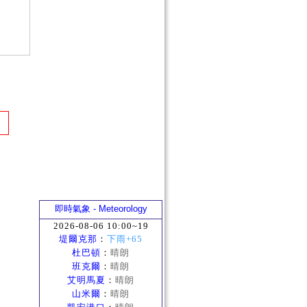
即時氣象 - Meteorology
2026-08-06 10:00~19
堤爾克那
：
下雨+65
杜巴頓
：
晴朗
班克爾
：
晴朗
艾明馬夏
：
晴朗
山米爾
：
晴朗