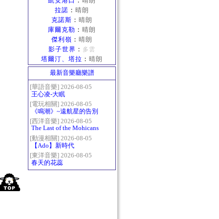
凱安港口
：
晴朗
拉諾
：
晴朗
克諾斯
：
晴朗
庫爾克勒
：
晴朗
傑利嶺
：
晴朗
影子世界
：
多雲
塔爾汀、塔拉
：
晴朗
最新音樂廳樂譜
[華語音樂] 2026-08-05
王心凌-大眠
[電玩相關] 2026-08-05
《鳴潮》~遠航星的告別
[西洋音樂] 2026-08-05
The Last of the Mohicans
最後的莫西乾人
[動漫相關] 2026-08-05
【Ado】新時代
[東洋音樂] 2026-08-05
春天的花蕊