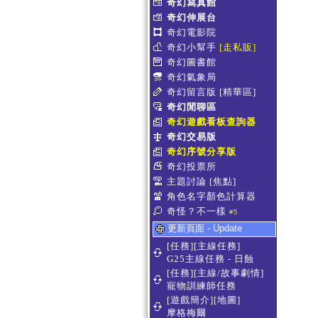
奇幻寫真館
奇幻伸展台
奇幻電影院
奇幻小幫手
[走私販]
奇幻圖書館
奇幻氣象局
奇幻留言版
[精華區]
奇幻閒聊區
奇幻遊戲看板查詢器
奇幻交易版
奇幻序號分享版
奇幻投票所
主題討論
[焦點]
角色名字顏色計算器
奇怪？不一樣
#5
更新頁面 - Update
[任務][主線任務]
G25主線任務 - 日蝕
[任務][主線/故事劇情]
寵物訓練師任務
[遊戲簡介][地圖]
摩格梅爾