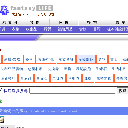
防具
•
衣物
•
收集品
•
雜貨
•
補給用品
•
食物
•
書籍
•
樣本與設計
品
紡織/製衣
藥草
冶煉/打鐵
魔族卷軸
怪物部位
遺物
寶石
結
法利亞斯寶物
惡魔材料
兌換卷
圖騰
農場設施
訓練石
生活材料
使者材料
貿易品
回音石
美容券
稱號券
理型
寵物才能
芬恩寶
快速道具搜尋
位
斯蜥蜴王的鱗片
- Scale of Connus Giant Lizard