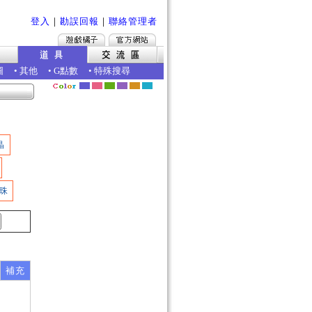
登入
｜
勘誤回報
｜
聯絡管理者
圖
•
其他
•
G點數
•
特殊搜尋
晶
珠
補充