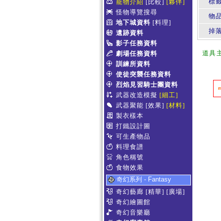
標
寵物介紹
[比較]
[夥伴]
怪物導覽搜尋
物
地下城資料
[料理]
掉
遺跡資料
影子任務資料
道具
劇場任務資料
訓練所資料
使徒突襲任務資料
烈焰見習騎士團資料
武器改造模擬
[細工]
武器聚能
[效果]
[材料]
製衣樣本
打鐵設計圖
可生產物品
料理食譜
角色稱號
食物效果
奇幻系列 - Fantasy
奇幻藝廊
[精華]
[廣場]
奇幻繪圖館
奇幻音樂廳