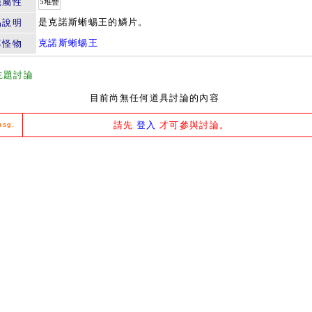
籤屬性
5堆疊
是克諾斯蜥蜴王的鱗片。
品說明
克諾斯蜥蜴王
落怪物
主題討論
目前尚無任何道具討論的內容
請先
登入
才可參與討論。
msg.