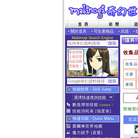
•
關於道具
•
可生產物品
•
武器
•
Mabinogi Search Engine
收集
要使用個
人商店背
包必須購
收集品
買服務！
古書
兼職
技能快查 - Skill Jump
數值增加技能
Update !
怪物部
技能消耗表
[強度表]
快速功能 - Quick Menu
克諾
愛爾琳世界地圖
魔力賦予
[喜愛]