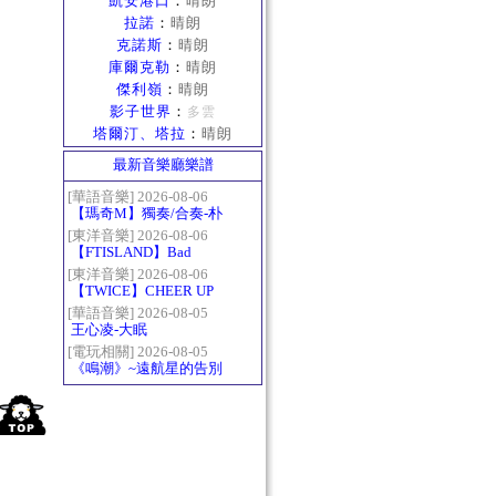
凱安港口
：
晴朗
拉諾
：
晴朗
克諾斯
：
晴朗
庫爾克勒
：
晴朗
傑利嶺
：
晴朗
影子世界
：
多雲
塔爾汀、塔拉
：
晴朗
最新音樂廳樂譜
[華語音樂] 2026-08-06
【瑪奇M】獨奏/合奏-朴
樹-那些花兒
[東洋音樂] 2026-08-06
【FTISLAND】Bad
Woman
[東洋音樂] 2026-08-06
【TWICE】CHEER UP
[華語音樂] 2026-08-05
王心凌-大眠
[電玩相關] 2026-08-05
《鳴潮》~遠航星的告別