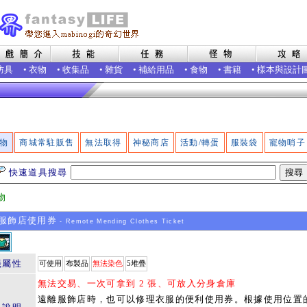
防具
•
衣物
•
收集品
•
雜貨
•
補給用品
•
食物
•
書籍
•
樣本與設計
物
商城常駐販售
無法取得
神秘商店
活動/轉蛋
服裝袋
寵物哨子
快速道具搜尋
物
服飾店使用券
- Remote Mending Clothes Ticket
籤屬性
可使用
布製品
無法染色
5堆疊
無法交易、一次可拿到 2 張、可放入分身倉庫
遠離服飾店時，也可以修理衣服的便利使用券。根據使用位置