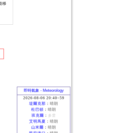
能移
即時氣象 - Meteorology
2026-08-06 20:40~59
堤爾克那
：
晴朗
杜巴頓
：
晴朗
班克爾
：
多雲
艾明馬夏
：
晴朗
山米爾
：
晴朗