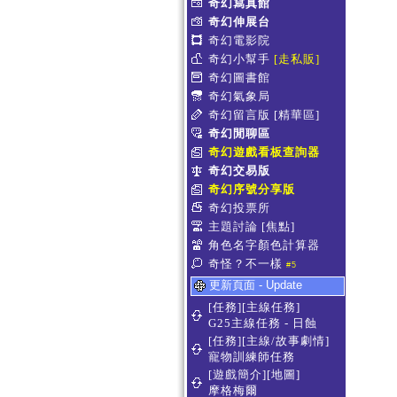
奇幻寫真館
奇幻伸展台
奇幻電影院
奇幻小幫手
[走私販]
奇幻圖書館
奇幻氣象局
奇幻留言版
[精華區]
奇幻閒聊區
奇幻遊戲看板查詢器
奇幻交易版
奇幻序號分享版
奇幻投票所
主題討論
[焦點]
角色名字顏色計算器
奇怪？不一樣
#5
更新頁面 - Update
[任務][主線任務]
G25主線任務 - 日蝕
[任務][主線/故事劇情]
寵物訓練師任務
[遊戲簡介][地圖]
摩格梅爾