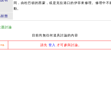
品說明
同，由杜巴頓的西蒙，或是克拉港口的伊菲來修理。修理中不
動。
易狀態
主題討論
目前尚無任何道具討論的內容
請先
登入
才可參與討論。
msg.