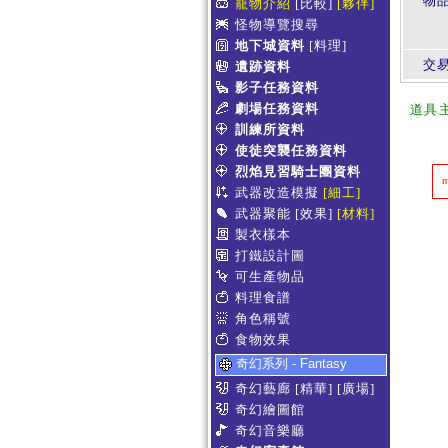
物
寵物介紹
[比較]
[夥伴]
怪物導覽搜尋
地下城資料
[料理]
交
遺跡資料
影子任務資料
劇場任務資料
道具
訓練所資料
使徒突襲任務資料
烈焰見習騎士團資料
武器改造模擬
[細工]
武器聚能
[效果]
[材料]
製衣樣本
打鐵設計圖
可生產物品
料理食譜
角色稱號
食物效果
奇幻系列 - Fantasy
奇幻藝廊
[精華]
[廣場]
奇幻繪圖館
奇幻音樂廳