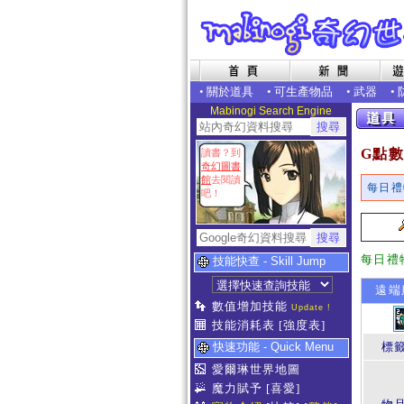
•
關於道具
•
可生產物品
•
武器
•
Mabinogi Search Engine
G點數
讀書？到
奇幻圖書
館
去閱讀
每日禮
吧！
每日禮
技能快查 - Skill Jump
遠端
數值增加技能
Update !
技能消耗表
[強度表]
快速功能 - Quick Menu
標
愛爾琳世界地圖
魔力賦予
[喜愛]