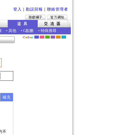
登入
｜
勘誤回報
｜
聯絡管理者
圖
•
其他
•
G點數
•
特殊搜尋
補充
的不