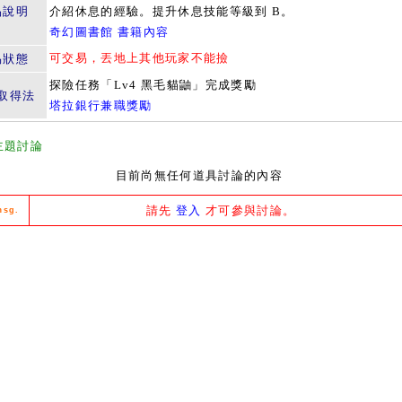
品說明
介紹休息的經驗。提升休息技能等級到 B。
奇幻圖書館 書籍內容
可交易，丟地上其他玩家不能撿
易狀態
探險任務「Lv4 黑毛貓鼬」完成獎勵
取得法
塔拉銀行兼職獎勵
主題討論
目前尚無任何道具討論的內容
請先
登入
才可參與討論。
msg.