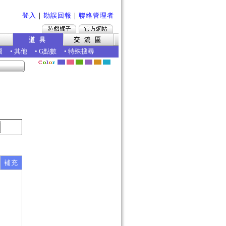
登入
｜
勘誤回報
｜
聯絡管理者
圖
•
其他
•
G點數
•
特殊搜尋
補充