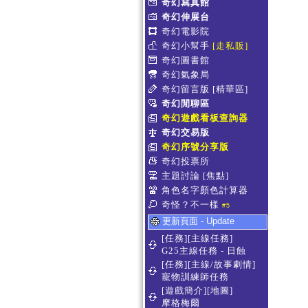
奇幻寫真館
奇幻伸展台
奇幻電影院
奇幻小幫手
[走私販]
奇幻圖書館
奇幻氣象局
奇幻留言版
[精華區]
奇幻閒聊區
奇幻遊戲看板查詢器
奇幻交易版
奇幻序號分享版
奇幻投票所
主題討論
[焦點]
角色名字顏色計算器
奇怪？不一樣
#5
更新頁面 - Update
[任務][主線任務]
G25主線任務 - 日蝕
[任務][主線/故事劇情]
寵物訓練師任務
[遊戲簡介][地圖]
摩格梅爾