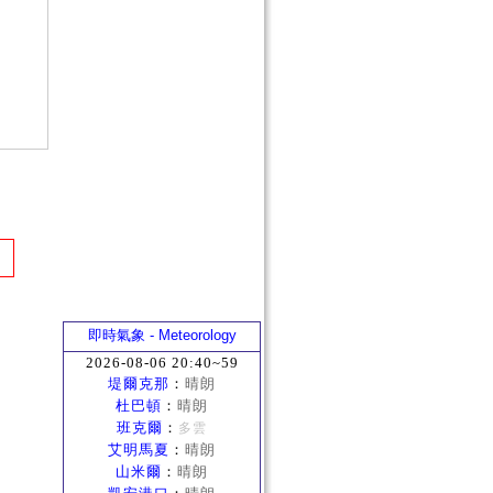
即時氣象 - Meteorology
2026-08-06 20:40~59
堤爾克那
：
晴朗
杜巴頓
：
晴朗
班克爾
：
多雲
艾明馬夏
：
晴朗
山米爾
：
晴朗