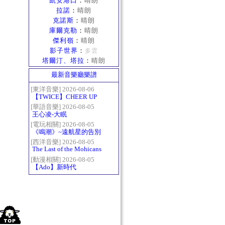
凱安港口
：
晴朗
拉諾
：
晴朗
克諾斯
：
晴朗
庫爾克勒
：
晴朗
傑利嶺
：
晴朗
影子世界
：
多雲
塔爾汀、塔拉
：
晴朗
最新音樂廳樂譜
[東洋音樂] 2026-08-06
【TWICE】CHEER UP
[華語音樂] 2026-08-05
王心凌-大眠
[電玩相關] 2026-08-05
《鳴潮》~遠航星的告別
[西洋音樂] 2026-08-05
The Last of the Mohicans
最後的莫西乾人
[動漫相關] 2026-08-05
【Ado】新時代