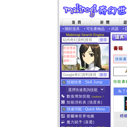
•
關於道具
•
可生產物品
•
武器
•
Mabinogi Search Engine
書籍
歡迎透過
回報提供
你整理的
技能書
資料～
技能書
技能快查 - Skill Jump
為了
數值增加技能
Update !
技能消耗表
[強度表]
快速功能 - Quick Menu
標
愛爾琳世界地圖
魔力賦予
[喜愛]