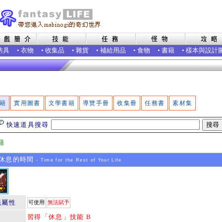
防具
•
衣物
•
收集品
•
雜貨
•
補給用品
•
食物
•
書籍
•
樣本與設計
籍
實用圖書
文學書籍
導覽手冊
收集冊
任務書
素材集
快速道具搜尋
籍
休息的時間
- Time for the Rest of Your Life
籤屬性
可使用
無法賦予
習得「休息」技能 B