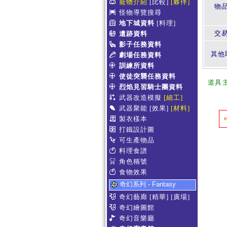
寵物介紹
[比較]
[夥伴]
物
怪物導覽搜尋
地下城資料
[料理]
交
遺跡資料
影子任務資料
其他
劇場任務資料
訓練所資料
使徒突襲任務資料
道具
烈焰見習騎士團資料
武器改造模擬
[細工]
武器聚能
[效果]
[材料]
製衣樣本
打鐵設計圖
可生產物品
料理食譜
角色稱號
食物效果
奇幻系列 - Fantasy
奇幻藝廊
[精華]
[廣場]
奇幻繪圖館
奇幻音樂廳