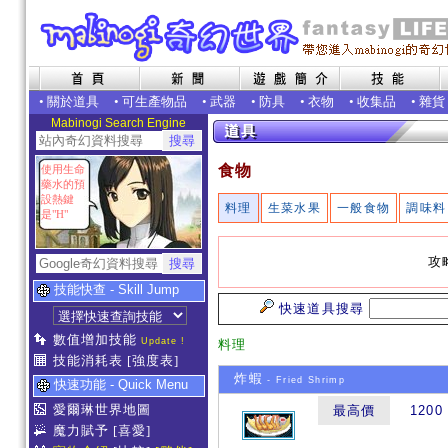
•
關於道具
•
可生產物品
•
武器
•
防具
•
衣物
•
收集品
•
雜貨
Mabinogi Search Engine
食物
使用生命
藥水的預
設熱鍵
料理
生菜水果
一般食物
調味料
是"H"
攻
技能快查 - Skill Jump
快速道具搜尋
數值增加技能
Update !
料理
技能消耗表
[強度表]
炸蝦
- Fried Shrimp
快速功能 - Quick Menu
愛爾琳世界地圖
最高價
1200
魔力賦予
[喜愛]