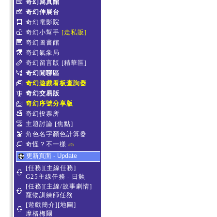
奇幻寫真館
奇幻伸展台
奇幻電影院
奇幻小幫手
[走私販]
奇幻圖書館
奇幻氣象局
奇幻留言版
[精華區]
奇幻閒聊區
奇幻遊戲看板查詢器
奇幻交易版
奇幻序號分享版
奇幻投票所
主題討論
[焦點]
角色名字顏色計算器
奇怪？不一樣
#5
更新頁面 - Update
[任務][主線任務]
G25主線任務 - 日蝕
[任務][主線/故事劇情]
寵物訓練師任務
[遊戲簡介][地圖]
摩格梅爾