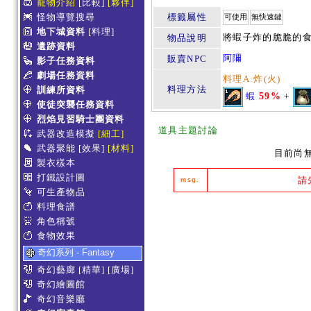
寵物介紹
[比較]
[夥伴]
怪物導覽搜尋
標籤屬性
可使用
無快速鍵
地下城資料
[料理]
將蝦子炸的脆脆的
物品說明
遺跡資料
阿隬
販賣NPC
影子任務資料
劇場任務資料
料理A:炸(火)
料理方法
訓練所資料
蝦
59%
+
使徒突襲任務資料
烈焰見習騎士團資料
道具主題討論
武器改造模擬
[細工]
武器聚能
[效果]
[材料]
目前尚
製衣樣本
打鐵設計圖
請
msg.
可生產物品
料理食譜
角色稱號
食物效果
奇幻系列 - Fantasy
奇幻藝廊
[精華]
[廣場]
奇幻繪圖館
奇幻音樂廳