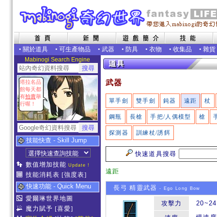
•
關於道具
•
可生產物品
•
武器
•
防具
•
衣物
•
收集品
•
雜貨
Mabinogi Search Engine
武器
塔拉名品
館每天都
有
拍賣
舉
單手劍
雙手劍
鈍器
遠距
杖
行喔！
鋼瓶
長槍
手把/人偶模型
槍
探測器
訓練杖/誘餌
技能快查 - Skill Jump
快速道具搜尋
數值增加技能
Update !
遠距
技能消耗表
[強度表]
快速功能 - Quick Menu
長弓 精靈武器
- Ego Long Bow
愛爾琳世界地圖
攻擊力
20~24
魔力賦予
[喜愛]