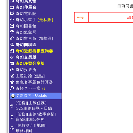
奇幻寫真館
目前尚
奇幻伸展台
奇幻電影院
請
msg.
奇幻小幫手
[走私販]
奇幻圖書館
奇幻氣象局
奇幻留言版
[精華區]
奇幻閒聊區
奇幻遊戲看板查詢器
奇幻交易版
奇幻序號分享版
奇幻投票所
主題討論
[焦點]
角色名字顏色計算器
奇怪？不一樣
#5
更新頁面 - Update
[任務][主線任務]
G25主線任務 - 日蝕
[任務][主線/故事劇情]
寵物訓練師任務
[遊戲簡介][地圖]
摩格梅爾