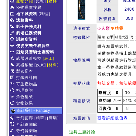
慢速度
速度
寵物介紹
[比較]
[夥伴]
怪物導覽搜尋
2400
射程
地下城資料
[料理]
350
攻擊範圍
遺跡資料
影子任務資料
適用種族
Φ人類
Ψ精靈
劇場任務資料
標籤屬性
裝備
右手
精靈武器
弓
訓練所資料
使徒突襲任務資料
附有精靈的武器.
烈焰見習騎士團資料
裝備在物品欄上點
武器改造模擬
[細工]
物品說明
可以與精靈進行對話
武器聚能
[效果]
[材料]
拿一些物品給對這個
製衣樣本
器威力也隨之提升.
打鐵設計圖
無法交易，無法放
交易狀態
可生產物品
料理食譜
熟練度
0
10
角色稱號
精靈修復
成功率
79%
81%
食物效果
回復值
8
8
奇幻系列 - Fantasy
奇幻藝廊
[精華]
[廣場]
觀看詳細數值表
精靈數值
奇幻繪圖館
奇幻音樂廳
道具主題討論