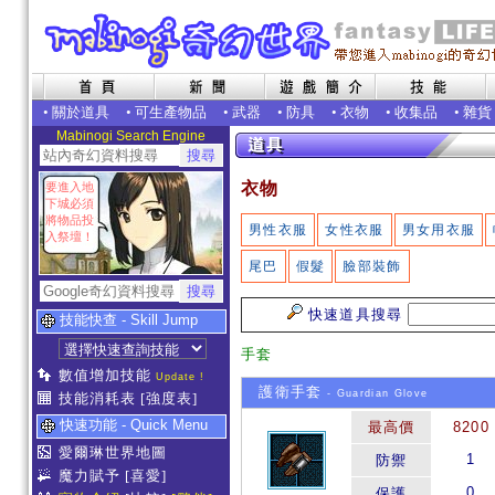
•
關於道具
•
可生產物品
•
武器
•
防具
•
衣物
•
收集品
•
雜貨
Mabinogi Search Engine
衣物
要進入地
下城必須
將物品投
男性衣服
女性衣服
男女用衣服
入祭壇！
尾巴
假髮
臉部裝飾
快速道具搜尋
技能快查 - Skill Jump
手套
數值增加技能
Update !
護衛手套
- Guardian Glove
技能消耗表
[強度表]
快速功能 - Quick Menu
最高價
8200
愛爾琳世界地圖
1
防禦
魔力賦予
[喜愛]
0
保護