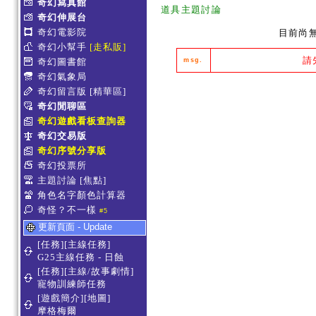
奇幻寫真館
道具主題討論
奇幻伸展台
奇幻電影院
目前尚
奇幻小幫手
[走私販]
請
奇幻圖書館
msg.
奇幻氣象局
奇幻留言版
[精華區]
奇幻閒聊區
奇幻遊戲看板查詢器
奇幻交易版
奇幻序號分享版
奇幻投票所
主題討論
[焦點]
角色名字顏色計算器
奇怪？不一樣
#5
更新頁面 - Update
[任務][主線任務]
G25主線任務 - 日蝕
[任務][主線/故事劇情]
寵物訓練師任務
[遊戲簡介][地圖]
摩格梅爾