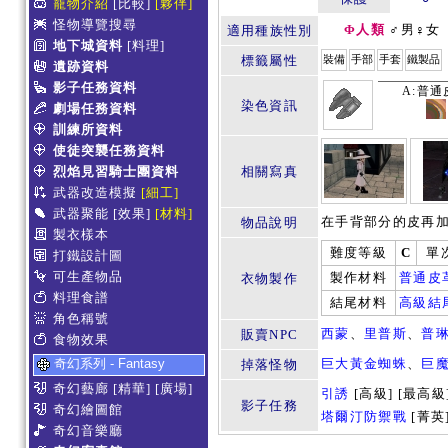
寵物介紹
[比較]
[夥伴]
怪物導覽搜尋
Φ人類
♂男♀女
適用種族性別
地下城資料
[料理]
標籤屬性
裝備
手部
手套
鐵製品
遺跡資料
影子任務資料
A:普通
染色資訊
劇場任務資料
訓練所資料
使徒突襲任務資料
烈焰見習騎士團資料
相關寫真
武器改造模擬
[細工]
武器聚能
[效果]
[材料]
在手背部分的皮再
物品說明
製衣樣本
難度等級
C
單
打鐵設計圖
可生產物品
製作材料
普通皮
衣物製作
料理食譜
結尾材料
高級結
角色稱號
西蒙
、
里普斯
、
普
販賣NPC
食物效果
奇幻系列 - Fantasy
巨大黃金蜘蛛
、
巨魔
掉落怪物
奇幻藝廊
[精華]
[廣場]
引誘
[高級] [最高級
影子任務
奇幻繪圖館
塔爾汀防禦戰
[菁英
奇幻音樂廳