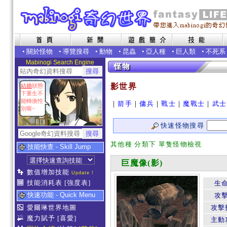
•
關於怪物
•
導覽搜尋
•
動物
•
昆蟲
•
亞人種
•
巨人類
•
不死系
Mabinogi Search Engine
影世界
結婚
狀態
下重生不
能轉換性
｜
箭手
｜
傭兵
｜
戰士
｜
魔戰士
｜
武士
別喔~
快速怪物搜尋
其他種 分類下 單隻怪物檢視
技能快查 - Skill Jump
巨魔像(影)
數值增加技能
Update !
技能消耗表
[強度表]
生
快速功能 - Quick Menu
攻
愛爾琳世界地圖
攻擊
魔力賦予
[喜愛]
主動