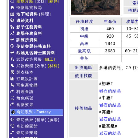
寵物介紹
[比較]
[夥伴]
索
怪物導覽搜尋
移動
地下城資料
[料理]
遺跡資料
任務難度
生命值
攻擊
影子任務資料
初級
460
10~5
劇場任務資料
中級
920
45~5
訓練所資料
高級
1840
使徒突襲任務資料
最高級
3680
60~21
烈焰見習騎士團資料
菁英
武器改造模擬
[細工]
武器聚能
[效果]
[材料]
出沒地區
多琳的委託、G9 
製衣樣本
使用技能
打鐵設計圖
#初級#
可生產物品
岩石的結晶
料理食譜
#中級#
角色稱號
食物效果
岩石的結晶
掉落物品
奇幻系列 - Fantasy
#高級#
岩石的結晶
奇幻藝廊
[精華]
[廣場]
奇幻繪圖館
#最高級#
奇幻音樂廳
岩石的結晶