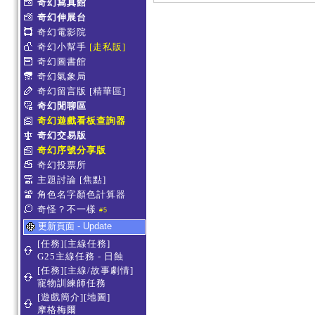
奇幻寫真館
奇幻伸展台
奇幻電影院
奇幻小幫手
[走私販]
奇幻圖書館
奇幻氣象局
奇幻留言版
[精華區]
奇幻閒聊區
奇幻遊戲看板查詢器
奇幻交易版
奇幻序號分享版
奇幻投票所
主題討論
[焦點]
角色名字顏色計算器
奇怪？不一樣
#5
更新頁面 - Update
[任務][主線任務]
G25主線任務 - 日蝕
[任務][主線/故事劇情]
寵物訓練師任務
[遊戲簡介][地圖]
摩格梅爾