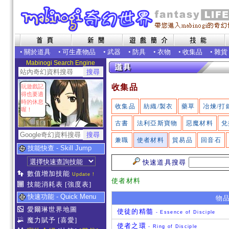
•
關於道具
•
可生產物品
•
武器
•
防具
•
衣物
•
收集品
•
雜貨
Mabinogi Search Engine
收集品
玩遊戲記
得也要適
時的休息
收集品
紡織/製衣
藥草
冶煉/打
喔！
古書
法利亞斯寶物
惡魔材料
兌
兼職
使者材料
貿易品
回音石
技能快查 - Skill Jump
快速道具搜尋
數值增加技能
Update !
使者材料
技能消耗表
[強度表]
快速功能 - Quick Menu
物
愛爾琳世界地圖
使徒的精髓
- Essence of Disciple
魔力賦予
[喜愛]
使者之環
- Ring of Disciple