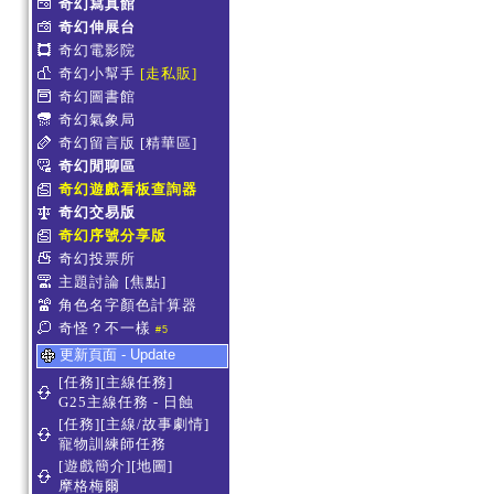
奇幻寫真館
奇幻伸展台
奇幻電影院
奇幻小幫手
[走私販]
奇幻圖書館
奇幻氣象局
奇幻留言版
[精華區]
奇幻閒聊區
奇幻遊戲看板查詢器
奇幻交易版
奇幻序號分享版
奇幻投票所
主題討論
[焦點]
角色名字顏色計算器
奇怪？不一樣
#5
更新頁面 - Update
[任務][主線任務]
G25主線任務 - 日蝕
[任務][主線/故事劇情]
寵物訓練師任務
[遊戲簡介][地圖]
摩格梅爾