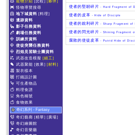
寵物介紹
[比較]
[夥伴]
使者的堅韌碎片
怪物導覽搜尋
- Hard Fragment of D
地下城資料
[料理]
使者的皮革
- Hide of Disciple
遺跡資料
使者的銳利碎片
- Sharp Fragment of 
影子任務資料
使者的閃光碎片
劇場任務資料
- Shining Fragment o
訓練所資料
腐敗的使徒皮革
- Putrid Hide of Disc
使徒突襲任務資料
烈焰見習騎士團資料
武器改造模擬
[細工]
武器聚能
[效果]
[材料]
製衣樣本
打鐵設計圖
可生產物品
料理食譜
角色稱號
食物效果
奇幻系列 - Fantasy
奇幻藝廊
[精華]
[廣場]
奇幻繪圖館
奇幻音樂廳