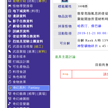
寵物介紹
[比較]
[夥伴]
怪物導覽搜尋
標籤屬性
100堆疊
地下城資料
[料理]
散發危險氣息的使徒
遺跡資料
物品說明
聚能開放所需材料時
影子任務資料
哈西汀
、
傑巴赫
劇場任務資料
掉落怪物
訓練所資料
2019-11-21 00:0
活動取得
使徒突襲任務資料
分解 Rank A 時 13
烈焰見習騎士團資料
可分解
神聖礦物碎片
x 45 
武器改造模擬
[細工]
武器聚能
[效果]
[材料]
製衣樣本
道具主題討論
打鐵設計圖
目前尚
可生產物品
料理食譜
請
msg.
角色稱號
食物效果
奇幻系列 - Fantasy
奇幻藝廊
[精華]
[廣場]
奇幻繪圖館
奇幻音樂廳