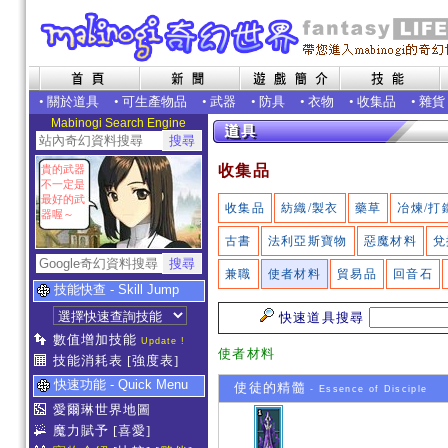
•
關於道具
•
可生產物品
•
武器
•
防具
•
衣物
•
收集品
•
雜貨
Mabinogi Search Engine
收集品
貴的武器
不一定是
最好的武
收集品
紡織/製衣
藥草
冶煉/打
器喔～
古書
法利亞斯寶物
惡魔材料
兌
兼職
使者材料
貿易品
回音石
技能快查 - Skill Jump
快速道具搜尋
數值增加技能
Update !
使者材料
技能消耗表
[強度表]
快速功能 - Quick Menu
使徒的精髓
- Essence of Disciple
愛爾琳世界地圖
魔力賦予
[喜愛]