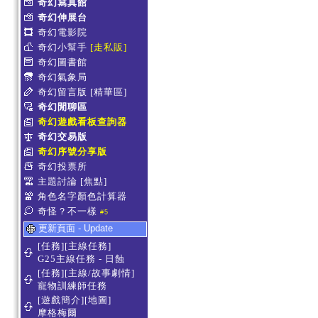
奇幻寫真館
奇幻伸展台
奇幻電影院
奇幻小幫手
[走私販]
奇幻圖書館
奇幻氣象局
奇幻留言版
[精華區]
奇幻閒聊區
奇幻遊戲看板查詢器
奇幻交易版
奇幻序號分享版
奇幻投票所
主題討論
[焦點]
角色名字顏色計算器
奇怪？不一樣
#5
更新頁面 - Update
[任務][主線任務]
G25主線任務 - 日蝕
[任務][主線/故事劇情]
寵物訓練師任務
[遊戲簡介][地圖]
摩格梅爾