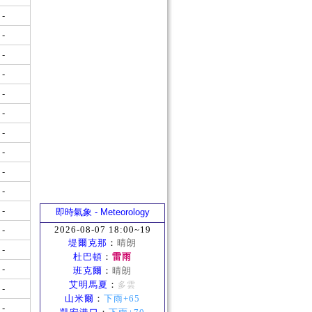
-
-
-
-
-
-
-
-
-
-
-
即時氣象 - Meteorology
2026-08-07 18:00~19
-
堤爾克那
：
晴朗
-
杜巴頓
：
雷雨
-
班克爾
：
晴朗
艾明馬夏
：
多雲
-
山米爾
：
下雨+65
-