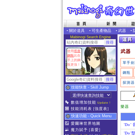
•
關於道具
•
可生產物品
•
武器
•
Mabinogi Search Engine
武器
使用
塔座
鋼瓶
比在
手上的鋼
單手劍
瓶更強！
鋼瓶
探測器
技能快查 - Skill Jump
數值增加技能
Update !
樂器
技能消耗表
[強度表]
快速功能 - Quick Menu
愛爾琳世界地圖
'Do'
魔力賦予
[喜愛]
'Do