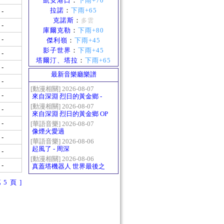
凱安港口
：
下雨+70
拉諾
：
下雨+65
-
克諾斯
：
多雲
-
庫爾克勒
：
下雨+80
-
傑利嶺
：
下雨+45
影子世界
：
下雨+45
-
塔爾汀、塔拉
：
下雨+65
-
最新音樂廳樂譜
-
[動漫相關] 2026-08-07
-
來自深淵 烈日的黃金鄉 -
Gravity
[動漫相關] 2026-08-07
-
來自深淵 烈日的黃金鄉 OP
- かたち(Katachi)
-
[華語音樂] 2026-08-07
像煙火愛過
-
[華語音樂] 2026-08-06
起風了 - 周深
-
[動漫相關] 2026-08-06
-
真蓋塔機器人 世界最後之
日OP2 HEATS
第 5 頁 ]