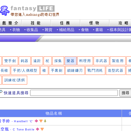
防具
•
衣物
•
收集品
•
雜貨
•
補給用品
•
食物
•
書籍
•
樣本與設計
雙手劍
鈍器
遠距
杖
採集
樂器
料理用
非武器
製造用
長槍
手把/人偶模型
槍
手裏劍
鎖鏈鐮刃
戰鬥消耗
造型武器
訓練杖/誘餌
快速道具搜尋
物品名稱
 音手鈴
Φ
Ψ
δ
- Handbell 'C'
'型空瓶
Φ
Ψ
- C Tone Bottle