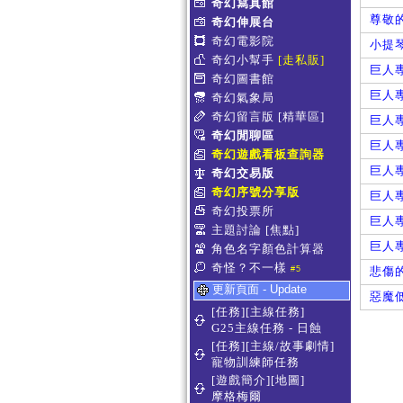
奇幻寫真館
尊敬
奇幻伸展台
奇幻電影院
小提
奇幻小幫手
[走私販]
巨人專
奇幻圖書館
巨人專
奇幻氣象局
奇幻留言版
[精華區]
巨人專
奇幻閒聊區
巨人專
奇幻遊戲看板查詢器
巨人專
奇幻交易版
奇幻序號分享版
巨人專
奇幻投票所
巨人專
主題討論
[焦點]
巨人專
角色名字顏色計算器
奇怪？不一樣
#5
悲傷
更新頁面 - Update
惡魔
[任務][主線任務]
G25主線任務 - 日蝕
[任務][主線/故事劇情]
寵物訓練師任務
[遊戲簡介][地圖]
摩格梅爾