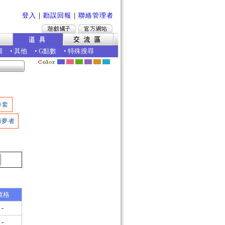
登入
｜
勘誤回報
｜
聯絡管理者
圖
•
其他
•
G點數
•
特殊搜尋
拳套
捕夢者
價格
-
-