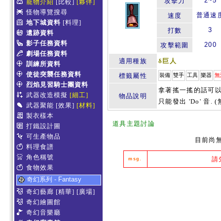
2~5
攻擊力
寵物介紹
[比較]
[夥伴]
怪物導覽搜尋
普通速
速度
地下城資料
[料理]
3
打數
遺跡資料
影子任務資料
200
攻擊範圍
劇場任務資料
適用種族
δ巨人
訓練所資料
使徒突襲任務資料
標籤屬性
裝備
雙手
工具
樂器
無
烈焰見習騎士團資料
拿著搖一搖的話可以發
武器改造模擬
[細工]
物品說明
只能發出 'Do' 音. 
武器聚能
[效果]
[材料]
製衣樣本
道具主題討論
打鐵設計圖
可生產物品
目前尚
料理食譜
角色稱號
請
msg.
食物效果
奇幻系列 - Fantasy
奇幻藝廊
[精華]
[廣場]
奇幻繪圖館
奇幻音樂廳