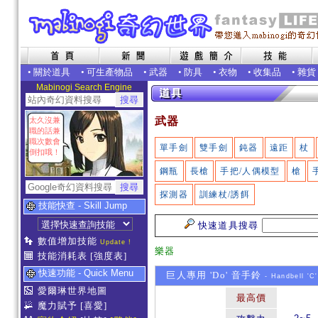
•
關於道具
•
可生產物品
•
武器
•
防具
•
衣物
•
收集品
•
雜貨
Mabinogi Search Engine
武器
太久沒兼
職的話兼
職次數會
單手劍
雙手劍
鈍器
遠距
杖
倒扣哦！
鋼瓶
長槍
手把/人偶模型
槍
探測器
訓練杖/誘餌
技能快查 - Skill Jump
快速道具搜尋
數值增加技能
Update !
樂器
技能消耗表
[強度表]
快速功能 - Quick Menu
巨人專用 'Do' 音手鈴
- Handbell 'C'
愛爾琳世界地圖
最高價
魔力賦予
[喜愛]