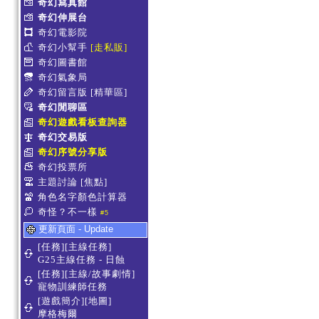
奇幻寫真館
奇幻伸展台
奇幻電影院
奇幻小幫手
[走私販]
奇幻圖書館
奇幻氣象局
奇幻留言版
[精華區]
奇幻閒聊區
奇幻遊戲看板查詢器
奇幻交易版
奇幻序號分享版
奇幻投票所
主題討論
[焦點]
角色名字顏色計算器
奇怪？不一樣
#5
更新頁面 - Update
[任務][主線任務]
G25主線任務 - 日蝕
[任務][主線/故事劇情]
寵物訓練師任務
[遊戲簡介][地圖]
摩格梅爾