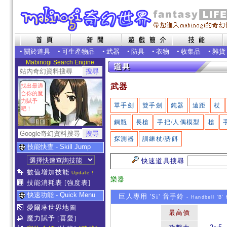
•
關於道具
•
可生產物品
•
武器
•
防具
•
衣物
•
收集品
•
雜貨
Mabinogi Search Engine
武器
找出最適
合你的魔
力賦予
單手劍
雙手劍
鈍器
遠距
杖
吧！
鋼瓶
長槍
手把/人偶模型
槍
探測器
訓練杖/誘餌
技能快查 - Skill Jump
快速道具搜尋
數值增加技能
Update !
樂器
技能消耗表
[強度表]
快速功能 - Quick Menu
巨人專用 'Si' 音手鈴
- Handbell 'B' 
愛爾琳世界地圖
最高價
魔力賦予
[喜愛]