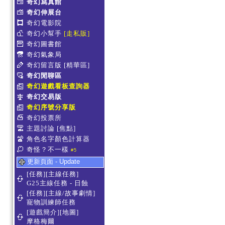
奇幻寫真館
奇幻伸展台
奇幻電影院
奇幻小幫手
[走私販]
奇幻圖書館
奇幻氣象局
奇幻留言版
[精華區]
奇幻閒聊區
奇幻遊戲看板查詢器
奇幻交易版
奇幻序號分享版
奇幻投票所
主題討論
[焦點]
角色名字顏色計算器
奇怪？不一樣
#5
更新頁面 - Update
[任務][主線任務]
G25主線任務 - 日蝕
[任務][主線/故事劇情]
寵物訓練師任務
[遊戲簡介][地圖]
摩格梅爾