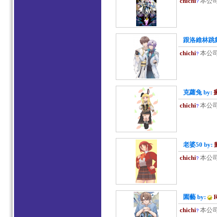
箱:a88512k
催情迷情药邮箱:
迷幻听话药邮箱:
强奸迷奸药邮箱:
催情迷情药邮箱:
迷幻听话药邮箱:
QQ1317766
QQ:17782
chichi
本公
?
箱:a88512kj@
箱:a88512k
箱:a88512k
箱:a88512k
箱:a88512k
箱:a88512k
粉邮箱:a8851
a88512kj@gm
证，多年来
QQ1317766
QQ1317766
QQ1317766
QQ1317766
QQ1317766
QQ1317766
2) b88512
至好评。支持
辣条迷幻听话药邮
强奸迷奸药邮箱:
催情迷情药邮箱:
迷幻听话药邮箱:
强奸迷奸药邮箱:
迷奸粉邮箱:a88
箱:a88512k
情.药，稳定类
箱:a88512k
箱:a88512k
箱:a88512k
箱:a88512k
箱:a88512k
箱:a88512kj
箱:a88512k
系客服选购，由
跟洛維林跳舞 
箱:a88512k
QQ1317766
QQ1317766
QQ1317766
QQ1317766
QQ1317766
箱:a88512kj
@mm896、@
箱:a88512k
催情迷情药邮箱:
迷幻听话药邮箱:
强奸迷奸药邮箱:
催情迷情药邮箱:
迷幻听话药邮箱:
QQ1317766
QQ:17782
chichi
本公
?
箱:a88512kj@
箱:a88512k
箱:a88512k
箱:a88512k
箱:a88512k
箱:a88512k
粉邮箱:a8851
a88512kj@gm
证，多年来
QQ1317766
QQ1317766
QQ1317766
QQ1317766
QQ1317766
QQ1317766
2) b88512
至好评。支持
辣条迷幻听话药邮
强奸迷奸药邮箱:
催情迷情药邮箱:
迷幻听话药邮箱:
强奸迷奸药邮箱:
迷奸粉邮箱:a88
箱:a88512k
情.药，稳定类
箱:a88512k
箱:a88512k
箱:a88512k
箱:a88512k
箱:a88512k
箱:a88512kj
箱:a88512k
系客服选购，由
克蘿兔
by:
箱:a88512k
QQ1317766
QQ1317766
QQ1317766
QQ1317766
QQ1317766
箱:a88512kj
@mm896、@
箱:a88512k
催情迷情药邮箱:
迷幻听话药邮箱:
强奸迷奸药邮箱:
催情迷情药邮箱:
迷幻听话药邮箱:
QQ1317766
QQ:17782
chichi
本公
?
箱:a88512kj@
箱:a88512k
箱:a88512k
箱:a88512k
箱:a88512k
箱:a88512k
粉邮箱:a8851
a88512kj@gm
证，多年来
QQ1317766
QQ1317766
QQ1317766
QQ1317766
QQ1317766
QQ1317766
2) b88512
至好评。支持
辣条迷幻听话药邮
强奸迷奸药邮箱:
催情迷情药邮箱:
迷幻听话药邮箱:
强奸迷奸药邮箱:
迷奸粉邮箱:a88
箱:a88512k
情.药，稳定类
箱:a88512k
箱:a88512k
箱:a88512k
箱:a88512k
箱:a88512k
箱:a88512kj
箱:a88512k
系客服选购，由
老婆50
by:
箱:a88512k
QQ1317766
QQ1317766
QQ1317766
QQ1317766
QQ1317766
箱:a88512kj
@mm896、@
箱:a88512k
催情迷情药邮箱:
迷幻听话药邮箱:
强奸迷奸药邮箱:
催情迷情药邮箱:
迷幻听话药邮箱:
QQ1317766
QQ:17782
chichi
本公
?
箱:a88512kj@
箱:a88512k
箱:a88512k
箱:a88512k
箱:a88512k
箱:a88512k
粉邮箱:a8851
a88512kj@gm
证，多年来
QQ1317766
QQ1317766
QQ1317766
QQ1317766
QQ1317766
QQ1317766
2) b88512
至好评。支持
辣条迷幻听话药邮
强奸迷奸药邮箱:
催情迷情药邮箱:
迷幻听话药邮箱:
强奸迷奸药邮箱:
迷奸粉邮箱:a88
箱:a88512k
情.药，稳定类
箱:a88512k
箱:a88512k
箱:a88512k
箱:a88512k
箱:a88512k
箱:a88512kj
箱:a88512k
系客服选购，由
園藝
by:
箱:a88512k
QQ1317766
QQ1317766
QQ1317766
QQ1317766
QQ1317766
箱:a88512kj
@mm896、@
箱:a88512k
催情迷情药邮箱:
迷幻听话药邮箱:
强奸迷奸药邮箱:
催情迷情药邮箱:
迷幻听话药邮箱:
QQ1317766
QQ:17782
chichi
本公
?