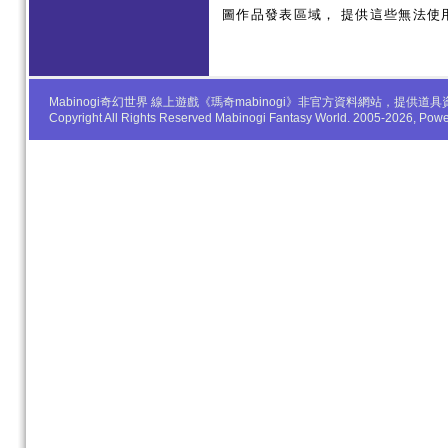
QQ1317766
QQ1317766
QQ1317766
QQ1317766
QQ1317766
QQ1317766
2) b88512
圖作品發表區域， 提供這些無法使
辣条迷幻听话药邮
强奸迷奸药邮箱:
催情迷情药邮箱:
迷幻听话药邮箱:
强奸迷奸药邮箱:
迷奸粉邮箱:a88
箱:a88512k
箱:a88512k
箱:a88512k
箱:a88512k
箱:a88512k
箱:a88512k
箱:a88512kj
箱:a88512k
箱:a88512k
QQ1317766
QQ1317766
QQ1317766
QQ1317766
QQ1317766
箱:a88512kj
箱:a88512k
催情迷情药邮箱:
迷幻听话药邮箱:
强奸迷奸药邮箱:
催情迷情药邮箱:
迷幻听话药邮箱:
QQ1317766
箱:a88512kj@
箱:a88512k
箱:a88512k
箱:a88512k
箱:a88512k
箱:a88512k
粉邮箱:a8851
Mabinogi奇幻世界 線上遊戲《瑪奇mabinogi》非官方資料網站，
QQ1317766
QQ1317766
QQ1317766
QQ1317766
QQ1317766
QQ1317766
Copyright All Rights Reserved Mabinogi Fantasy World. 2005-2026, Po
辣条迷幻听话药邮
强奸迷奸药邮箱:
催情迷情药邮箱:
迷幻听话药邮箱:
强奸迷奸药邮箱:
迷奸粉邮箱:a88
箱:a88512k
箱:a88512k
箱:a88512k
箱:a88512k
箱:a88512k
箱:a88512kj
箱:a88512k
QQ1317766
QQ1317766
QQ1317766
QQ1317766
QQ1317766
箱:a88512k
催情迷情药邮箱:
迷幻听话药邮箱:
强奸迷奸药邮箱:
催情迷情药邮箱:
迷幻听话药邮箱:
箱:a88512kj@
箱:a88512k
箱:a88512k
箱:a88512k
箱:a88512k
箱:a88512k
QQ1317766
QQ1317766
QQ1317766
QQ1317766
QQ1317766
辣条迷幻听话药邮
强奸迷奸药邮箱:
催情迷情药邮箱:
迷幻听话药邮箱:
强奸迷奸药邮箱:
箱:a88512k
箱:a88512k
箱:a88512k
箱:a88512k
箱:a88512k
箱:a88512k
QQ1317766
QQ1317766
QQ1317766
QQ1317766
箱:a88512k
催情迷情药邮箱:
迷幻听话药邮箱:
强奸迷奸药邮箱:
催情迷情药邮箱:
箱:a88512kj@
箱:a88512k
箱:a88512k
箱:a88512k
箱:a88512k
QQ1317766
QQ1317766
QQ1317766
QQ1317766
辣条迷幻听话药邮
强奸迷奸药邮箱:
催情迷情药邮箱:
迷幻听话药邮箱:
箱:a88512k
箱:a88512k
箱:a88512k
箱:a88512k
箱:a88512k
QQ1317766
QQ1317766
QQ1317766
箱:a88512k
催情迷情药邮箱:
迷幻听话药邮箱:
强奸迷奸药邮箱:
箱:a88512kj@
箱:a88512k
箱:a88512k
箱:a88512k
QQ1317766
QQ1317766
QQ1317766