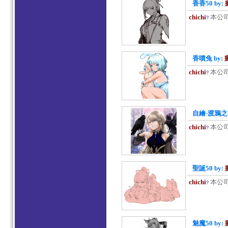
香香50
by:
箱:a88512k
QQ1317766
QQ1317766
QQ1317766
QQ1317766
QQ1317766
箱:a88512kj
@mm896、@
箱:a88512k
催情迷情药邮箱:
迷幻听话药邮箱:
强奸迷奸药邮箱:
催情迷情药邮箱:
迷幻听话药邮箱:
QQ1317766
QQ:17782
chichi
本公
?
箱:a88512kj@
箱:a88512k
箱:a88512k
箱:a88512k
箱:a88512k
箱:a88512k
粉邮箱:a8851
a88512kj@gm
证，多年来
QQ1317766
QQ1317766
QQ1317766
QQ1317766
QQ1317766
QQ1317766
2) b88512
至好评。支持
辣条迷幻听话药邮
强奸迷奸药邮箱:
催情迷情药邮箱:
迷幻听话药邮箱:
强奸迷奸药邮箱:
迷奸粉邮箱:a88
箱:a88512k
情.药，稳定类
箱:a88512k
箱:a88512k
箱:a88512k
箱:a88512k
箱:a88512k
箱:a88512kj
箱:a88512k
系客服选购，由
香噴兔
by:
箱:a88512k
QQ1317766
QQ1317766
QQ1317766
QQ1317766
QQ1317766
箱:a88512kj
@mm896、@
箱:a88512k
催情迷情药邮箱:
迷幻听话药邮箱:
强奸迷奸药邮箱:
催情迷情药邮箱:
迷幻听话药邮箱:
QQ1317766
QQ:17782
chichi
本公
?
箱:a88512kj@
箱:a88512k
箱:a88512k
箱:a88512k
箱:a88512k
箱:a88512k
粉邮箱:a8851
a88512kj@gm
证，多年来
QQ1317766
QQ1317766
QQ1317766
QQ1317766
QQ1317766
QQ1317766
2) b88512
至好评。支持
辣条迷幻听话药邮
强奸迷奸药邮箱:
催情迷情药邮箱:
迷幻听话药邮箱:
强奸迷奸药邮箱:
迷奸粉邮箱:a88
箱:a88512k
情.药，稳定类
箱:a88512k
箱:a88512k
箱:a88512k
箱:a88512k
箱:a88512k
箱:a88512kj
箱:a88512k
系客服选购，由
自繪-渡鴉
箱:a88512k
QQ1317766
QQ1317766
QQ1317766
QQ1317766
QQ1317766
箱:a88512kj
@mm896、@
箱:a88512k
催情迷情药邮箱:
迷幻听话药邮箱:
强奸迷奸药邮箱:
催情迷情药邮箱:
迷幻听话药邮箱:
QQ1317766
QQ:17782
chichi
本公
?
箱:a88512kj@
箱:a88512k
箱:a88512k
箱:a88512k
箱:a88512k
箱:a88512k
粉邮箱:a8851
a88512kj@gm
证，多年来
QQ1317766
QQ1317766
QQ1317766
QQ1317766
QQ1317766
QQ1317766
2) b88512
至好评。支持
辣条迷幻听话药邮
强奸迷奸药邮箱:
催情迷情药邮箱:
迷幻听话药邮箱:
强奸迷奸药邮箱:
迷奸粉邮箱:a88
箱:a88512k
情.药，稳定类
箱:a88512k
箱:a88512k
箱:a88512k
箱:a88512k
箱:a88512k
箱:a88512kj
箱:a88512k
系客服选购，由
聖誕50
by:
箱:a88512k
QQ1317766
QQ1317766
QQ1317766
QQ1317766
QQ1317766
箱:a88512kj
@mm896、@
箱:a88512k
催情迷情药邮箱:
迷幻听话药邮箱:
强奸迷奸药邮箱:
催情迷情药邮箱:
迷幻听话药邮箱:
QQ1317766
QQ:17782
chichi
本公
?
箱:a88512kj@
箱:a88512k
箱:a88512k
箱:a88512k
箱:a88512k
箱:a88512k
粉邮箱:a8851
a88512kj@gm
证，多年来
QQ1317766
QQ1317766
QQ1317766
QQ1317766
QQ1317766
QQ1317766
2) b88512
至好评。支持
辣条迷幻听话药邮
强奸迷奸药邮箱:
催情迷情药邮箱:
迷幻听话药邮箱:
强奸迷奸药邮箱:
迷奸粉邮箱:a88
箱:a88512k
情.药，稳定类
箱:a88512k
箱:a88512k
箱:a88512k
箱:a88512k
箱:a88512k
箱:a88512kj
箱:a88512k
系客服选购，由
魅魔50
by:
箱:a88512k
QQ1317766
QQ1317766
QQ1317766
QQ1317766
QQ1317766
箱:a88512kj
@mm896、@