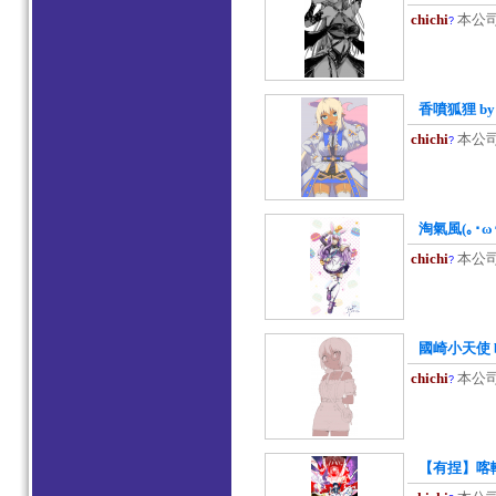
箱:a88512k
催情迷情药邮箱:
迷幻听话药邮箱:
强奸迷奸药邮箱:
催情迷情药邮箱:
迷幻听话药邮箱:
QQ1317766
QQ:17782
chichi
本公
?
箱:a88512kj@
箱:a88512k
箱:a88512k
箱:a88512k
箱:a88512k
箱:a88512k
粉邮箱:a8851
a88512kj@gm
证，多年来
QQ1317766
QQ1317766
QQ1317766
QQ1317766
QQ1317766
QQ1317766
2) b88512
至好评。支持
辣条迷幻听话药邮
强奸迷奸药邮箱:
催情迷情药邮箱:
迷幻听话药邮箱:
强奸迷奸药邮箱:
迷奸粉邮箱:a88
箱:a88512k
情.药，稳定类
箱:a88512k
箱:a88512k
箱:a88512k
箱:a88512k
箱:a88512k
箱:a88512kj
箱:a88512k
系客服选购，由
香噴狐狸
by
箱:a88512k
QQ1317766
QQ1317766
QQ1317766
QQ1317766
QQ1317766
箱:a88512kj
@mm896、@
箱:a88512k
催情迷情药邮箱:
迷幻听话药邮箱:
强奸迷奸药邮箱:
催情迷情药邮箱:
迷幻听话药邮箱:
QQ1317766
QQ:17782
chichi
本公
?
箱:a88512kj@
箱:a88512k
箱:a88512k
箱:a88512k
箱:a88512k
箱:a88512k
粉邮箱:a8851
a88512kj@gm
证，多年来
QQ1317766
QQ1317766
QQ1317766
QQ1317766
QQ1317766
QQ1317766
2) b88512
至好评。支持
辣条迷幻听话药邮
强奸迷奸药邮箱:
催情迷情药邮箱:
迷幻听话药邮箱:
强奸迷奸药邮箱:
迷奸粉邮箱:a88
箱:a88512k
情.药，稳定类
箱:a88512k
箱:a88512k
箱:a88512k
箱:a88512k
箱:a88512k
箱:a88512kj
箱:a88512k
系客服选购，由
淘氣風(｡･ω･
箱:a88512k
QQ1317766
QQ1317766
QQ1317766
QQ1317766
QQ1317766
箱:a88512kj
@mm896、@
箱:a88512k
催情迷情药邮箱:
迷幻听话药邮箱:
强奸迷奸药邮箱:
催情迷情药邮箱:
迷幻听话药邮箱:
QQ1317766
QQ:17782
chichi
本公
?
箱:a88512kj@
箱:a88512k
箱:a88512k
箱:a88512k
箱:a88512k
箱:a88512k
粉邮箱:a8851
a88512kj@gm
证，多年来
QQ1317766
QQ1317766
QQ1317766
QQ1317766
QQ1317766
QQ1317766
2) b88512
至好评。支持
辣条迷幻听话药邮
强奸迷奸药邮箱:
催情迷情药邮箱:
迷幻听话药邮箱:
强奸迷奸药邮箱:
迷奸粉邮箱:a88
箱:a88512k
情.药，稳定类
箱:a88512k
箱:a88512k
箱:a88512k
箱:a88512k
箱:a88512k
箱:a88512kj
箱:a88512k
系客服选购，由
國崎小天使
箱:a88512k
QQ1317766
QQ1317766
QQ1317766
QQ1317766
QQ1317766
箱:a88512kj
@mm896、@
箱:a88512k
催情迷情药邮箱:
迷幻听话药邮箱:
强奸迷奸药邮箱:
催情迷情药邮箱:
迷幻听话药邮箱:
QQ1317766
QQ:17782
chichi
本公
?
箱:a88512kj@
箱:a88512k
箱:a88512k
箱:a88512k
箱:a88512k
箱:a88512k
粉邮箱:a8851
a88512kj@gm
证，多年来
QQ1317766
QQ1317766
QQ1317766
QQ1317766
QQ1317766
QQ1317766
2) b88512
至好评。支持
辣条迷幻听话药邮
强奸迷奸药邮箱:
催情迷情药邮箱:
迷幻听话药邮箱:
强奸迷奸药邮箱:
迷奸粉邮箱:a88
箱:a88512k
情.药，稳定类
箱:a88512k
箱:a88512k
箱:a88512k
箱:a88512k
箱:a88512k
箱:a88512kj
箱:a88512k
系客服选购，由
【有捏】喀
箱:a88512k
QQ1317766
QQ1317766
QQ1317766
QQ1317766
QQ1317766
箱:a88512kj
@mm896、@