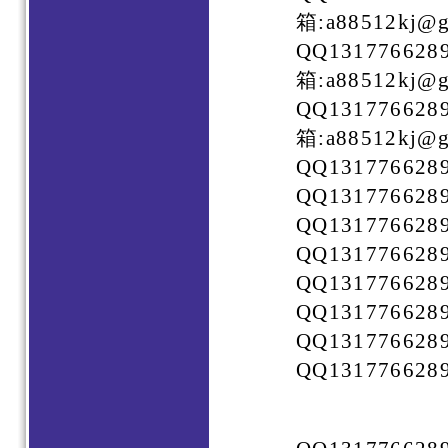
箱:a88512kj@g
QQ1317766
箱:a88512kj@g
QQ1317766
箱:a88512kj@g
QQ13177662
QQ13177662
QQ13177662
QQ13177662
QQ13177662
QQ13177662
QQ13177662
QQ13177662