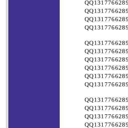
QQ13177662
QQ13177662
QQ13177662
QQ13177662
QQ13177662
QQ13177662
QQ13177662
QQ13177662
QQ13177662
QQ13177662
QQ13177662
QQ13177662
QQ13177662
QQ13177662