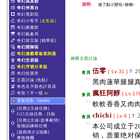
奇幻寫真館
說明:
做了點小變化+偷懶~
奇幻伸展台
奇幻電影院
奇幻小幫手
[走私販]
奇幻圖書館
奇幻氣象局
奇幻留言版
[精華區]
奇幻閒聊區
奇幻遊戲看板查詢器
繪圖主題討論
奇幻交易版
奇幻序號分享版
伍零
2
[ Lv.31 ]
?
會員
奇幻投票所
#1
主題討論
[焦點]
黑肉蓮華腿腿真
角色名字顏色計算器
瘋狂阿醇
奇怪？不一樣
[ Lv.17
#5
會員
更新頁面 - Update
#2
軟軟香香又肉肉的
[任務][主線任務]
G25主線任務 - 日蝕
chichi
[ Lv.6 ]
?
會員
[任務][主線/故事劇情]
#3
本公司成立于2
寵物訓練師任務
[遊戲簡介][地圖]
销，质量绝对
摩格梅爾