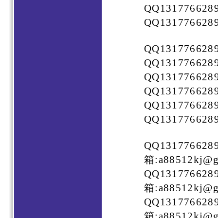
QQ13177662
QQ13177662
QQ13177662
QQ13177662
QQ13177662
QQ13177662
QQ13177662
QQ13177662
QQ1317766
箱:a88512kj@g
QQ1317766
箱:a88512kj@g
QQ1317766
箱:a88512kj@g