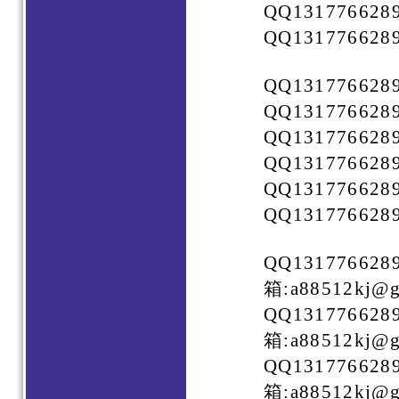
QQ13177662
QQ13177662
QQ13177662
QQ13177662
QQ13177662
QQ13177662
QQ13177662
QQ13177662
QQ1317766
箱:a88512kj@g
QQ1317766
箱:a88512kj@g
QQ1317766
箱:a88512kj@g