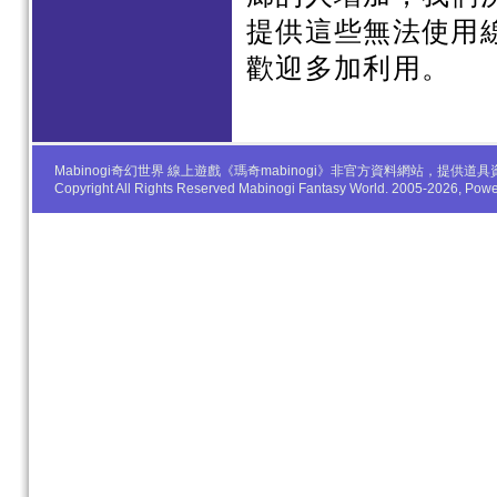
提供這些無法使用
歡迎多加利用。
Mabinogi奇幻世界 線上遊戲《瑪奇mabinogi》非官方資料網站，
Copyright All Rights Reserved Mabinogi Fantasy World. 2005-2026, Po