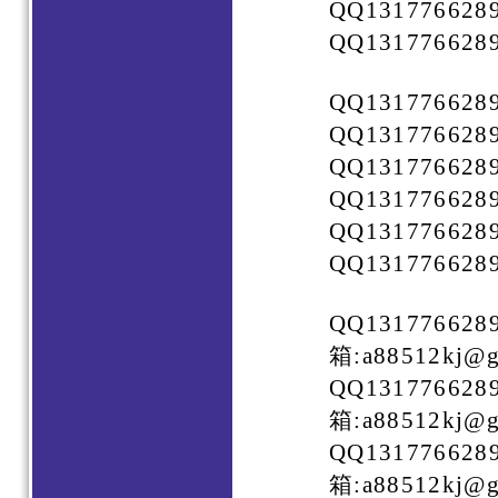
QQ13177662
QQ13177662
QQ13177662
QQ13177662
QQ13177662
QQ13177662
QQ13177662
QQ13177662
QQ1317766
箱:a88512kj@g
QQ1317766
箱:a88512kj@g
QQ1317766
箱:a88512kj@g