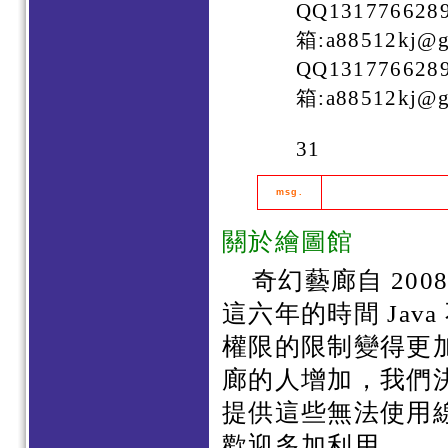
QQ1317766
箱:a88512kj@g
QQ1317766
箱:a88512kj@g
31
msg.
關於繪圖館
奇幻藝廊自 20
這六年的時間 Ja
權限的限制變得更
廊的人增加，我們
提供這些無法使用
歡迎多加利用。