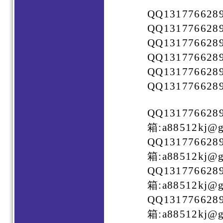
QQ13177662
QQ13177662
QQ13177662
QQ13177662
QQ13177662
QQ13177662
QQ1317766
箱:a88512kj@g
QQ1317766
箱:a88512kj@g
QQ1317766
箱:a88512kj@g
QQ1317766
箱:a88512kj@g