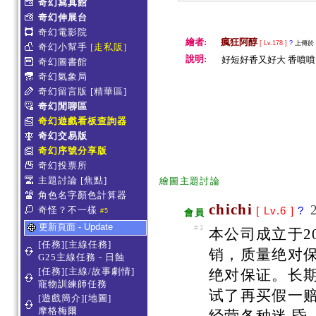
奇幻寫真館
奇幻伸展台
奇幻電影院
繪者:
瘋狂阿醇
[ Lv.178 ]
?
上傳於 20
奇幻小幫手
[走私販]
說明:
好短好香又好大 香噴噴 噴
奇幻圖書館
奇幻氣象局
奇幻留言版
[精華區]
奇幻閒聊區
奇幻遊戲看板查詢器
奇幻交易版
奇幻序號分享版
奇幻投票所
主題討論
[焦點]
繪圖主題討論
角色名字顏色計算器
chichi
奇怪？不一樣
[ Lv.6 ]
?
#5
會員
更新頁面 - Update
#1
本公司成立于2
[任務][主線任務]
销，质量绝对
G25主線任務 - 日蝕
[任務][主線/故事劇情]
绝对保证。长
寵物訓練師任務
试了再买假一
[遊戲簡介][地圖]
摩格梅爾