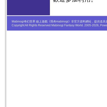
Mabinogi奇幻世界 線上遊戲《瑪奇mabinogi》非官方資料網站，
Copyright All Rights Reserved Mabinogi Fantasy World. 2005-2026, Po