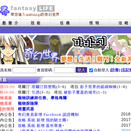
員名稱:
會員密碼:
自動登入
[註冊]
[忘記
08/06
塔爾汀:
塔爾汀防禦戰
(3~6)
塔拉:
影子世界的硫磺蜘蛛
(1~8)
務08/06
塔爾汀:
引誘
(3~3)
塔拉:
被影子覆蓋的城市
(1~3)
物當家
寵物訓練師任務
、
摩格梅爾
物當家
寵物探險隊
靈的飛翔
精靈武器
2018
內公告】
奇幻會員新增 Facebook 認證機制
2017
內公告】
攻略 系統 新增 我的騎士團+
2017
內公告】
攻略 系統 新增 嘉年華會+
2023