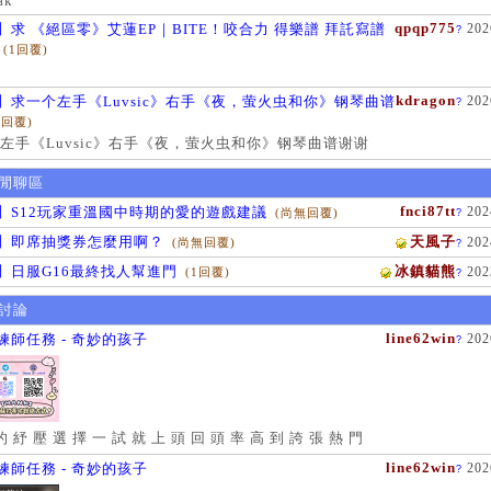
ak
qpqp775
】求 《絕區零》艾蓮EP｜BITE！咬合力 得樂譜 拜託寫譜
202
?
(1回覆)
kdragon
】求一个左手《Luvsic》右手《夜，萤火虫和你》钢琴曲谱
202
?
1回覆)
左手《Luvsic》右手《夜，萤火虫和你》钢琴曲谱谢谢
閒聊區
fnci87tt
】S12玩家重溫國中時期的愛的遊戲建議
202
(尚無回覆)
?
】即席抽獎券怎麼用啊？
天風子
202
(尚無回覆)
?
】日服G16最終找人幫進門
冰鎮貓熊
202
(1回覆)
?
討論
line62win
練師任務 - 奇妙的孩子
202
?
的 紓 壓 選 擇 一 試 就 上 頭 回 頭 率 高 到 誇 張 熱 門
line62win
練師任務 - 奇妙的孩子
202
?