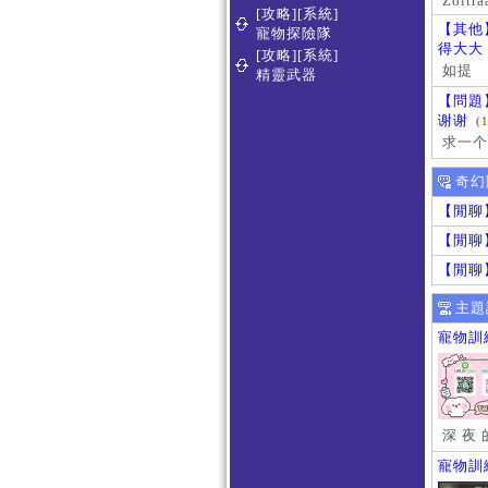
Zoltra
[攻略][系統]
【其他
寵物探險隊
得大大
[攻略][系統]
如提
精靈武器
【問題
谢谢
(
求一个
奇幻
【閒聊
【閒聊
【閒聊
主題
寵物訓
深 夜 
寵物訓