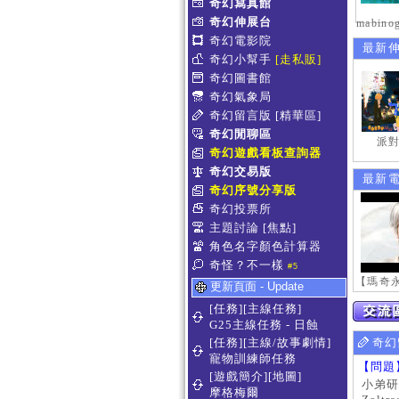
奇幻寫真館
奇幻伸展台
奇幻電影院
最新
奇幻小幫手
[走私販]
奇幻圖書館
奇幻氣象局
奇幻留言版
[精華區]
奇幻閒聊區
派對
奇幻遊戲看板查詢器
奇幻交易版
最新
奇幻序號分享版
奇幻投票所
主題討論
[焦點]
角色名字顏色計算器
奇怪？不一樣
#5
更新頁面 - Update
[任務][主線任務]
G25主線任務 - 日蝕
[任務][主線/故事劇情]
奇幻
寵物訓練師任務
【問題
[遊戲簡介][地圖]
小弟研
摩格梅爾