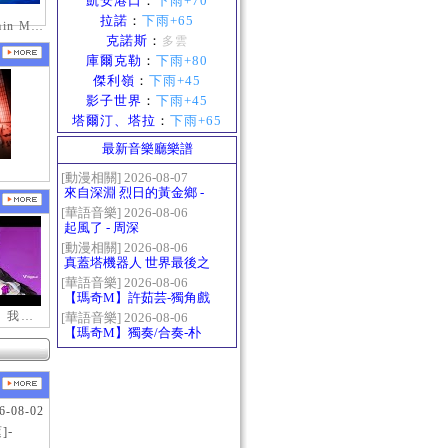
凱安港口
：
下雨+70
拉諾
：
下雨+65
mabinogi_Emain Macha_2000-0600_1
克諾斯
：
多雲
庫爾克勒
：
下雨+80
傑利嶺
：
下雨+45
影子世界
：
下雨+45
塔爾汀、塔拉
：
下雨+65
最新音樂廳樂譜
[動漫相關] 2026-08-07
來自深淵 烈日的黃金鄉 -
Gravity
[華語音樂] 2026-08-06
起風了 - 周深
[動漫相關] 2026-08-06
真蓋塔機器人 世界最後之
日OP2 HEATS
[華語音樂] 2026-08-06
【瑪奇M】許茹芸-獨角戲
【新瑪奇迷因】我更喜歡你
[華語音樂] 2026-08-06
【瑪奇M】獨奏/合奏-朴
樹-那些花兒
6-08-02
]-