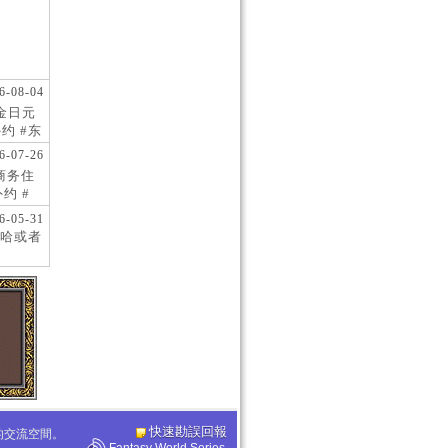
6-08-04
现金日元
约 #东
 #日
6-07-26
阪商务住
约 #
桥风俗
6-05-31
哈或者
快速勘誤回報
化的交流空間。