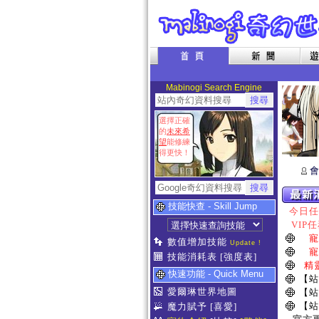
Mabinogi Search Engine
選擇正確
的
未來希
望
能修練
得更快！
會
技能快查 - Skill Jump
今日任務
VIP任
寵
數值增加技能
Update !
寵
技能消耗表
[強度表]
精
快速功能 - Quick Menu
【站
愛爾琳世界地圖
【站
【站
魔力賦予
[喜愛]