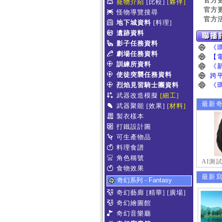
官方
寵物介紹
[比較]
[夥伴]
官方
怪物導覽搜尋
官方
地下城資料
[料理]
遺跡資料
影子任務資料
劇場任務資料
訓練所資料
使徒突襲任務資料
烈焰見習騎士團資料
武器改造模擬
[細工]
最新
武器聚能
[效果]
[材料]
製衣樣本
打鐵設計圖
可生產物品
料理食譜
角色稱號
AI測
食物效果
最新
奇幻系列 - Fantasy
奇幻藝廊
[精華]
[廣場]
奇幻繪圖館
奇幻音樂廳