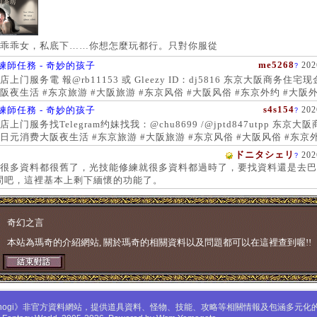
乖乖女，私底下……你想怎麼玩都行。只對你服從
me5268
練師任務 - 奇妙的孩子
202
?
上门服务電 報@rb11153 或 Gleezy ID：dj5816 东京大阪商务住宅
阪夜生活 #东京旅游 #大阪旅游 #东京风俗 #大阪风俗 #东京外约 #大阪外
服务 #大阪上门服务新宿风俗 #梅田风俗 #歌舞伎町 #日本女孩 #大阪女孩
s4s154
練師任務 - 奇妙的孩子
202
?
 #大阪萝莉 #日本学生妹
上门服务找Telegram约妹找我：@chu8699 /@jptd847utpp 东京大
日元消费大阪夜生活 #东京旅游 #大阪旅游 #东京风俗 #大阪风俗 #东京外
约 #东京上门服务 #大阪上门服务新宿风俗 #梅田风俗 #歌舞伎町 #心斋
ドニタシェリ
202
?
女孩 #大阪女孩 #日本萝莉 #大阪萝莉 #日本学生妹
很多資料都很舊了，光技能修練就很多資料都過時了，要找資料還是去巴
問吧，這裡基本上剩下緬懷的功能了。
奇幻之言
本站為瑪奇的介紹網站, 關於瑪奇的相關資料以及問題都可以在這裡查到喔!!
mabinogi》非官方資料網站，提供道具資料、怪物、技能、攻略等相關情報及包涵多元