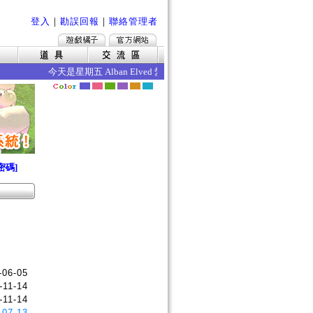
登入
｜
勘誤回報
｜
聯絡管理者
今天是星期五 Alban Elved 愛爾琳秋收 今日的效果如下 ‧死
密碼]
-06-05
-11-14
-11-14
-07-13