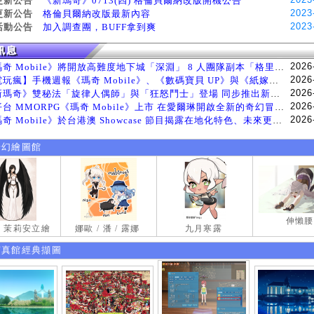
更新公告
《新瑪奇》0713(四) 格倫貝爾納改版開機公告
2023
更新公告
格倫貝爾納改版最新內容
2023
活動公告
加入調查團，BUFF拿到爽
2026
《瑪奇 Mobile》將開放高難度地下城「深淵」 8 人團隊副本「格里斯貝恩」將於 8 月 5 日登場
2026
【電玩瘋】手機週報《瑪奇 Mobile》、《數碼寶貝 UP》與《紙嫁衣 9 羅浮夢》等遊戲
2026
《新瑪奇》雙秘法「旋律人偶師」與「狂怒鬥士」登場 同步推出新系統「神秘工坊」
2026
跨平台 MMORPG《瑪奇 Mobile》上市 在愛爾琳開啟全新的奇幻冒險生活
2026
《瑪奇 Mobile》於台港澳 Showcase 節目揭露在地化特色、未來更新計畫等內容 首次公開台灣動畫
奇幻繪圖館
伸懶腰
試 茉莉安立繪
娜歐 / 潘 / 露娜
九月寒露
寫真館經典擷圖