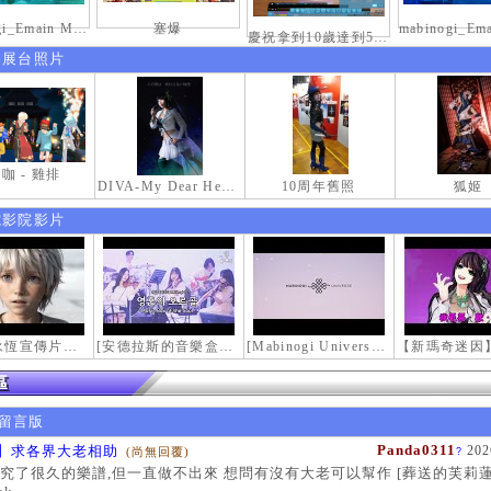
mabinogi_Emain Macha_0900-1200_1
塞爆
慶祝拿到10歲達到50級稱號紀念照
伸展台照片
咖 - 雞排
DIVA-My Dear Heroine-
10周年舊照
狐姬
電影院影片
【瑪奇永恆宣傳片】最初的感動
[安德拉斯的音樂盒｜靈魂的音樂盒] Mabinogi OST - Music Box of the Soul | Crossover COVER
[Mabinogi Universe] 謝謝你來到這個世界...
留言版
Panda0311
】求各界大老相助
202
(尚無回覆)
?
究了很久的樂譜,但一直做不出來 想問有沒有大老可以幫作 [葬送的芙莉蓮