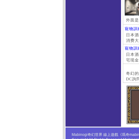
外面是
寵物訓
日本酒店
消费大
京上门
寵物訓
本萝莉
日本酒店
宅现金
大阪外
#日本
奇幻的
DC詢
Mabinogi奇幻世界 線上遊戲《瑪奇