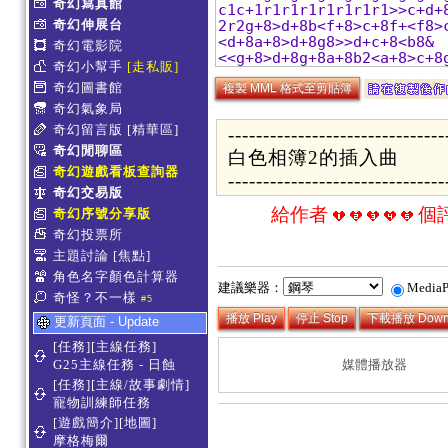
奇幻寫真館
奇幻伸展台
奇幻電影院
奇幻小幫手
[走私販]
奇幻圖書館
複製 MML 格式至剪貼簿
奇幻氣象局
奇幻留言版
[精華區]
------------------------------
奇幻閒聊區
白色相簿2的插入曲
奇幻遊戲看板查詢器
-------------------------------
奇幻交易版
給作者
個
奇幻序號分享版
奇幻投票所
主題討論
[焦點]
角色名字顏色計算器
建議樂器：
Media
奇怪？不一樣
#5
更新頁面 - Update
[任務][主線任務]
G25主線任務 - 日蝕
媒體播放器
[任務][主線/故事劇情]
寵物訓練師任務
[遊戲簡介][地圖]
摩格梅爾