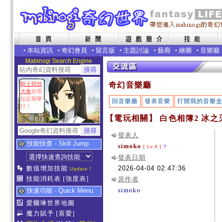
•
本站資訊
•
奇幻會員
•
留言版
•
主題討論
•
藝廊
•
繪圖
•
音樂廳
Mabinogi Search Engine
騎士競技
奇幻音樂廳
大會
在塔
拉定期舉
回音樂廳
發表音樂
打開我的音樂
行！
【電玩相關】 白色相簿2 冰之
發表人
技能快查 - Skill Jump
simoko
[ Lv.4 ]
?
發表日期
數值增加技能
2026-04-04 02:47:36
Update !
技能消耗表
[強度表]
原作者
simoko
快速功能 - Quick Menu
愛爾琳世界地圖
魔力賦予
[喜愛]