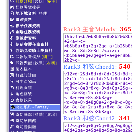
寵物介紹
[比較]
[夥伴]
怪物導覽搜尋
地下城資料
[料理]
遺跡資料
影子任務資料
365
Rank3 主音Melody:
劇場任務資料
訓練所資料
使徒突襲任務資料
烈焰見習騎士團資料
武器改造模擬
[細工]
武器聚能
[效果]
[材料]
540
Rank3 和弦Chord1:
製衣樣本
打鐵設計圖
可生產物品
料理食譜
角色稱號
食物效果
奇幻系列 - Fantasy
奇幻藝廊
[精華]
[廣場]
341
Rank3 和弦Chord2:
奇幻繪圖館
奇幻音樂廳