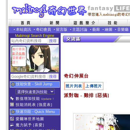
•
本站資訊
•
奇幻會員
•
留言版
•
主題討論
•
藝廊
•
繪圖
•
音樂廳
Mabinogi Search Engine
進行菁英
影子任務
需要通行
證！
奇幻伸展台
技能快查 - Skill Jump
照片列表
上傳照片
派對咖 - 雞排 [惡搞]
數值增加技能
Update !
技能消耗表
[強度表]
快速功能 - Quick Menu
愛爾琳世界地圖
魔力賦予
[喜愛]