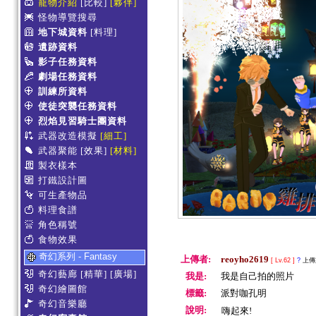
寵物介紹
[比較]
[夥伴]
怪物導覽搜尋
地下城資料
[料理]
遺跡資料
影子任務資料
劇場任務資料
訓練所資料
使徒突襲任務資料
烈焰見習騎士團資料
武器改造模擬
[細工]
武器聚能
[效果]
[材料]
製衣樣本
打鐵設計圖
可生產物品
料理食譜
角色稱號
食物效果
奇幻系列 - Fantasy
上傳者:
reoyho2619
[ Lv.62 ]
?
上傳於
奇幻藝廊
[精華]
[廣場]
我是:
我是自己拍的照片
奇幻繪圖館
標籤:
派對咖孔明
奇幻音樂廳
說明:
嗨起來!