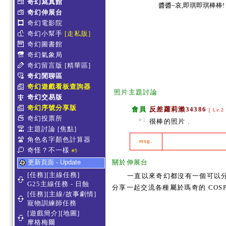
奇幻寫真館
醬醬~哀,即琪即琪棒棒!
奇幻伸展台
奇幻電影院
奇幻小幫手
[走私販]
奇幻圖書館
奇幻氣象局
奇幻留言版
[精華區]
奇幻閒聊區
奇幻遊戲看板查詢器
照片主題討論
奇幻交易版
奇幻序號分享版
會員
反差蘿莉瀨34386
[ Lv.2
奇幻投票所
#1
很棒的照片 .
主題討論
[焦點]
角色名字顏色計算器
msg.
奇怪？不一樣
#5
更新頁面 - Update
關於伸展台
[任務][主線任務]
一直以來奇幻都沒有一個可以分
G25主線任務 - 日蝕
分享一起交流各種屬於瑪奇的 COSP
[任務][主線/故事劇情]
寵物訓練師任務
[遊戲簡介][地圖]
摩格梅爾