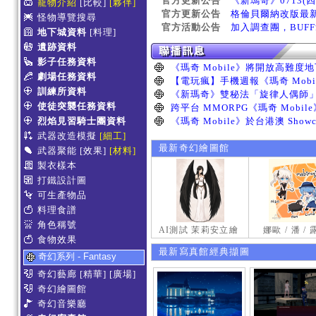
官方更新公告
《新瑪奇》0713(
寵物介紹
[比較]
[夥伴]
官方更新公告
格倫貝爾納改版最
怪物導覽搜尋
官方活動公告
加入調查團，BUF
地下城資料
[料理]
遺跡資料
影子任務資料
劇場任務資料
訓練所資料
使徒突襲任務資料
烈焰見習騎士團資料
武器改造模擬
[細工]
最新奇幻繪圖館
武器聚能
[效果]
[材料]
製衣樣本
打鐵設計圖
可生產物品
料理食譜
角色稱號
AI測試 茉莉安立繪
娜歐 / 潘 /
食物效果
最新寫真館經典擷圖
奇幻系列 - Fantasy
奇幻藝廊
[精華]
[廣場]
奇幻繪圖館
奇幻音樂廳