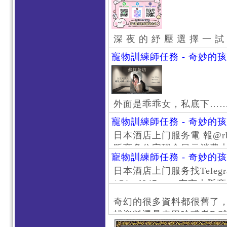
深 夜 的 紓 壓 選 擇 一 試
寵物訓練師任務 - 奇妙的
外面是乖乖女，私底下…
寵物訓練師任務 - 奇妙的
日本酒店上门服务電 報@rb111
阪商务住宅现金日元消费大阪
寵物訓練師任務 - 奇妙的
京风俗 #大阪风俗 #东京外
日本酒店上门服务找Telegr
上门服务新宿风俗 #梅田风
/@jptd847utpp 东
#日本萝莉 #大阪萝莉 #
京旅游 #大阪旅游 #东京风
奇幻的很多資料都很舊了
东京上门服务 #大阪上门服
找資料還是去巴哈或者DC
心斋桥风俗 #日本女孩 #大
了。