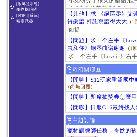
小弟研究了很久的樂譜,但
[攻略][系統]
作 [葬送的芙莉蓮]-Zoltraa
寵物探險隊
【其他】求 《絕區零》艾蓮
[攻略][系統]
得樂譜 拜託寫譜得大大
精靈武器
(1
如提
【問題】求一个左手《Luv
虫和你》钢琴曲谱谢谢
(1
求一个左手《Luvsic》
奇幻閒聊區
【閒聊】S12玩家重溫國
(尚無回覆)
【閒聊】即席抽獎券怎麼用
【閒聊】日服G16最終找
主題討論
寵物訓練師任務 - 奇妙的