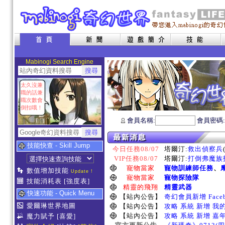
Mabinogi Search Engine
太久沒兼
職的話兼
職次數會
倒扣哦！
會員名稱:
會員密碼
技能快查 - Skill Jump
今日任務08/07
塔爾汀:
救出偵察兵
VIP任務08/07
塔爾汀:
打倒弗魔族指
寵物當家
寵物訓練師任務
、
數值增加技能
Update !
寵物當家
寵物探險隊
技能消耗表
[強度表]
精靈的飛翔
精靈武器
快速功能 - Quick Menu
【站內公告】
奇幻會員新增 Face
愛爾琳世界地圖
【站內公告】
攻略 系統 新增 我
【站內公告】
攻略 系統 新增 嘉
魔力賦予
[喜愛]