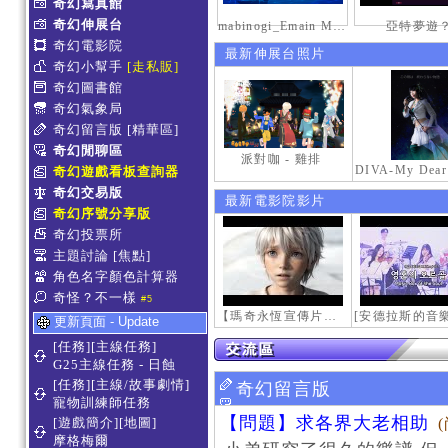
奇幻寫真館
奇幻伸展台
mabinogi_Emain Macha_2000-0600_1
亞特夢遊
奇幻電影院
最新伸展台照片
奇幻小幫手
[走私販]
奇幻圖書館
奇幻氣象局
奇幻留言版
[精華區]
奇幻閒聊區
派對咖 - 雞排
奇幻遊戲看板查詢器
奇幻交易版
最新電影院影片
奇幻序號分享版
奇幻投票所
主題討論
[焦點]
角色名字顏色計算器
奇怪？不一樣
#5
【瑪奇永恆宣傳片】最初的感動
更新頁面 - Update
[任務][主線任務]
G25主線任務 - 日蝕
[任務][主線/故事劇情]
奇幻留言版
寵物訓練師任務
【問題】求各界大老相助
[遊戲簡介][地圖]
摩格梅爾