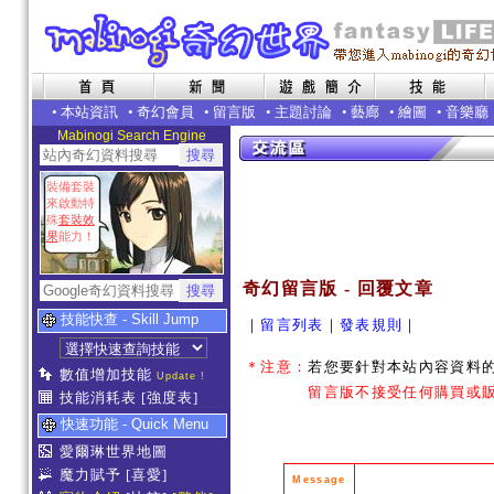
•
本站資訊
•
奇幻會員
•
留言版
•
主題討論
•
藝廊
•
繪圖
•
音樂廳
Mabinogi Search Engine
裝備套裝
來啟動特
殊
套裝效
果
能力！
奇幻留言版 - 回覆文章
技能快查 - Skill Jump
｜
留言列表
｜
發表規則
｜
＊注意：
若您要針對本站內容資料
數值增加技能
Update !
留言版不接受任何購買或販
技能消耗表
[強度表]
快速功能 - Quick Menu
愛爾琳世界地圖
魔力賦予
[喜愛]
Message