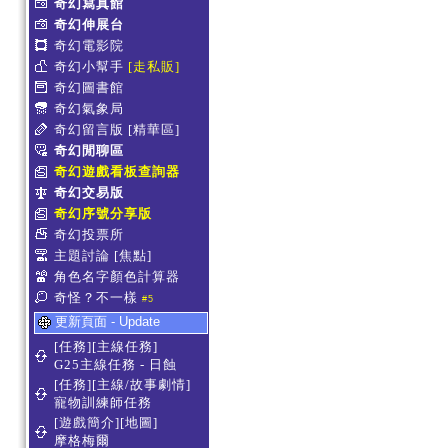
奇幻寫真館
奇幻伸展台
奇幻電影院
奇幻小幫手
[走私販]
奇幻圖書館
奇幻氣象局
奇幻留言版
[精華區]
奇幻閒聊區
奇幻遊戲看板查詢器
奇幻交易版
奇幻序號分享版
奇幻投票所
主題討論
[焦點]
角色名字顏色計算器
奇怪？不一樣
#5
更新頁面 - Update
[任務][主線任務]
G25主線任務 - 日蝕
[任務][主線/故事劇情]
寵物訓練師任務
[遊戲簡介][地圖]
摩格梅爾