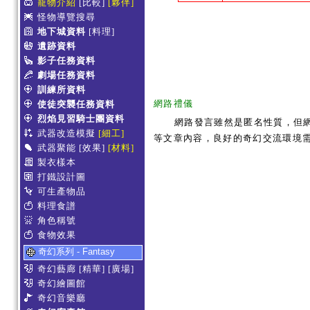
寵物介紹
[比較]
[夥伴]
怪物導覽搜尋
地下城資料
[料理]
遺跡資料
影子任務資料
劇場任務資料
訓練所資料
網路禮儀
使徒突襲任務資料
烈焰見習騎士團資料
網路發言雖然是匿名性質，但
武器改造模擬
[細工]
等文章內容，良好的奇幻交流環境
武器聚能
[效果]
[材料]
製衣樣本
打鐵設計圖
可生產物品
料理食譜
角色稱號
食物效果
奇幻系列 - Fantasy
奇幻藝廊
[精華]
[廣場]
奇幻繪圖館
奇幻音樂廳