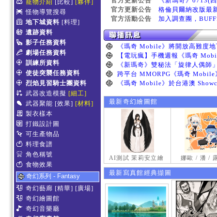
官方更新公告
《新瑪奇》0713(
寵物介紹
[比較]
[夥伴]
官方更新公告
格倫貝爾納改版最
怪物導覽搜尋
官方活動公告
加入調查團，BUF
地下城資料
[料理]
遺跡資料
影子任務資料
劇場任務資料
訓練所資料
使徒突襲任務資料
烈焰見習騎士團資料
武器改造模擬
[細工]
最新奇幻繪圖館
武器聚能
[效果]
[材料]
製衣樣本
打鐵設計圖
可生產物品
料理食譜
角色稱號
AI測試 茉莉安立繪
娜歐 / 潘 /
食物效果
最新寫真館經典擷圖
奇幻系列 - Fantasy
奇幻藝廊
[精華]
[廣場]
奇幻繪圖館
奇幻音樂廳