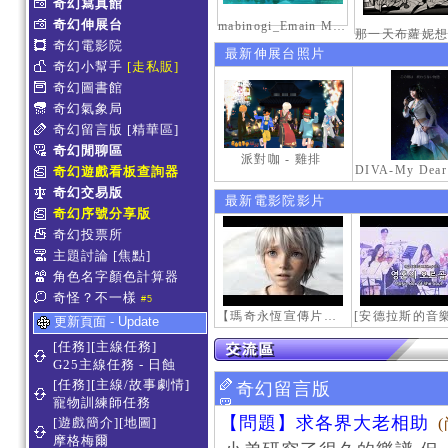
奇幻寫真館
奇幻伸展台
mabinogi_Emain Macha_0900-1200_1
奇幻電影院
最新伸展台照片
奇幻小幫手
[走私販]
奇幻圖書館
奇幻氣象局
奇幻留言版
[精華區]
奇幻閒聊區
派對咖 - 雞排
奇幻遊戲看板查詢器
奇幻交易版
最新電影院影片
奇幻序號分享版
奇幻投票所
主題討論
[焦點]
角色名字顏色計算器
奇怪？不一樣
#5
【瑪奇永恆宣傳片】最初的感動
更新頁面 - Update
[任務][主線任務]
G25主線任務 - 日蝕
[任務][主線/故事劇情]
奇幻留言版
寵物訓練師任務
【問題】求各界大老相助
[遊戲簡介][地圖]
摩格梅爾