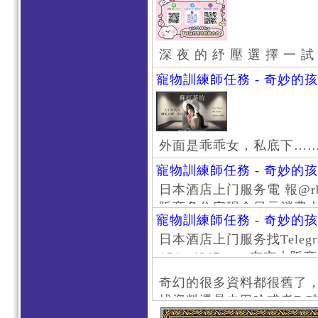
深 夜 的 紓 壓 選 擇 一 試
寵物訓練師任務 - 奇妙的
外面是乖乖女，私底下…
寵物訓練師任務 - 奇妙的
日本酒店上门服务電 報@rb111
阪商务住宅现金日元消费大阪
寵物訓練師任務 - 奇妙的
京风俗 #大阪风俗 #东京外
日本酒店上门服务找Telegr
上门服务新宿风俗 #梅田风
/@jptd847utpp 东
#日本萝莉 #大阪萝莉 #
京旅游 #大阪旅游 #东京风
奇幻的很多資料都很舊了
东京上门服务 #大阪上门服
找資料還是去巴哈或者DC
心斋桥风俗 #日本女孩 #大
了。