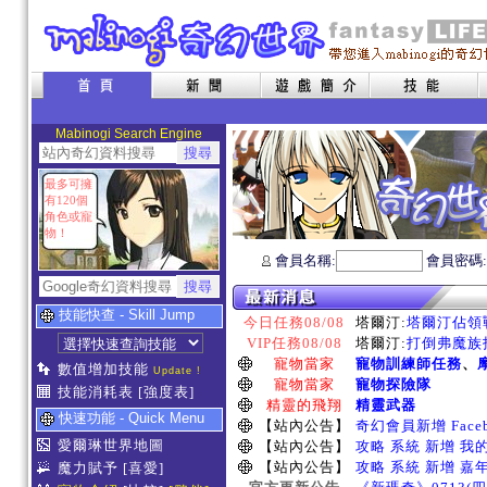
Mabinogi Search Engine
最多可擁
有120個
角色或寵
物！
會員名稱:
會員密碼
技能快查 - Skill Jump
今日任務08/08
塔爾汀:
塔爾汀佔領戰
VIP任務08/08
塔爾汀:
打倒弗魔族指
寵物當家
寵物訓練師任務
、
數值增加技能
Update !
寵物當家
寵物探險隊
技能消耗表
[強度表]
精靈的飛翔
精靈武器
快速功能 - Quick Menu
【站內公告】
奇幻會員新增 Face
愛爾琳世界地圖
【站內公告】
攻略 系統 新增 我
【站內公告】
攻略 系統 新增 嘉
魔力賦予
[喜愛]