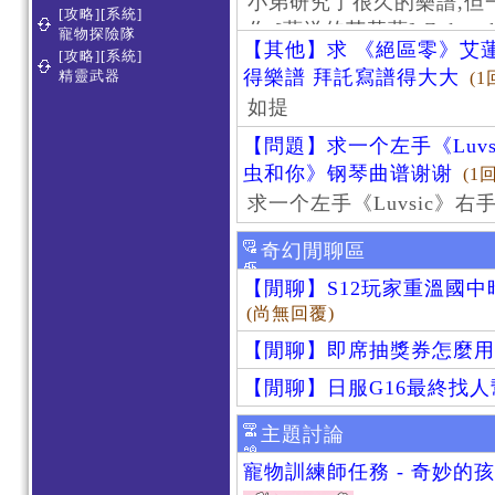
小弟研究了很久的樂譜,但
[攻略][系統]
作 [葬送的芙莉蓮]-Zoltraa
寵物探險隊
【其他】求 《絕區零》艾蓮
[攻略][系統]
得樂譜 拜託寫譜得大大
精靈武器
(1
如提
【問題】求一个左手《Luv
虫和你》钢琴曲谱谢谢
(1
求一个左手《Luvsic》
奇幻閒聊區
【閒聊】S12玩家重溫國
(尚無回覆)
【閒聊】即席抽獎券怎麼用
【閒聊】日服G16最終找
主題討論
寵物訓練師任務 - 奇妙的