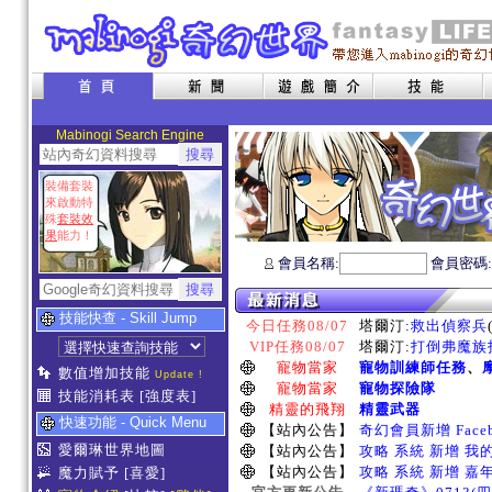
Mabinogi Search Engine
裝備套裝
來啟動特
殊
套裝效
果
能力！
會員名稱:
會員密碼
技能快查 - Skill Jump
今日任務08/07
塔爾汀:
救出偵察兵
VIP任務08/07
塔爾汀:
打倒弗魔族指
寵物當家
寵物訓練師任務
、
數值增加技能
Update !
寵物當家
寵物探險隊
技能消耗表
[強度表]
精靈的飛翔
精靈武器
快速功能 - Quick Menu
【站內公告】
奇幻會員新增 Face
愛爾琳世界地圖
【站內公告】
攻略 系統 新增 我
【站內公告】
攻略 系統 新增 嘉
魔力賦予
[喜愛]