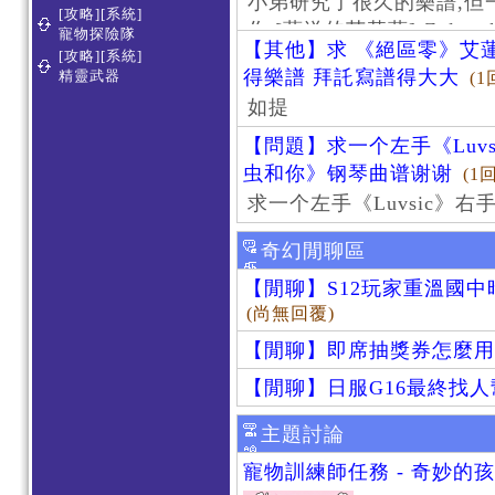
小弟研究了很久的樂譜,但
[攻略][系統]
作 [葬送的芙莉蓮]-Zoltraa
寵物探險隊
【其他】求 《絕區零》艾蓮
[攻略][系統]
得樂譜 拜託寫譜得大大
精靈武器
(1
如提
【問題】求一个左手《Luv
虫和你》钢琴曲谱谢谢
(1
求一个左手《Luvsic》
奇幻閒聊區
【閒聊】S12玩家重溫國
(尚無回覆)
【閒聊】即席抽獎券怎麼用
【閒聊】日服G16最終找
主題討論
寵物訓練師任務 - 奇妙的