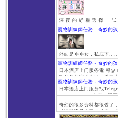
深 夜 的 紓 壓 選 擇 一 試
寵物訓練師任務 - 奇妙的
外面是乖乖女，私底下…
寵物訓練師任務 - 奇妙的
日本酒店上门服务電 報@rb111
阪商务住宅现金日元消费大阪
寵物訓練師任務 - 奇妙的
京风俗 #大阪风俗 #东京外
日本酒店上门服务找Telegr
上门服务新宿风俗 #梅田风
/@jptd847utpp 东
#日本萝莉 #大阪萝莉 #
京旅游 #大阪旅游 #东京风
奇幻的很多資料都很舊了
东京上门服务 #大阪上门服
找資料還是去巴哈或者DC
心斋桥风俗 #日本女孩 #大
了。