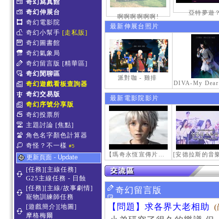
奇幻寫真館
奇幻伸展台
亞特夢遊
啊啊啊啊啊啊!
奇幻電影院
最新伸展台照片
奇幻小幫手
[走私販]
奇幻圖書館
奇幻氣象局
奇幻留言版
[精華區]
奇幻閒聊區
派對咖 - 雞排
奇幻遊戲看板查詢器
奇幻交易版
最新電影院影片
奇幻序號分享版
奇幻投票所
主題討論
[焦點]
角色名字顏色計算器
奇怪？不一樣
#5
【瑪奇永恆宣傳片】最初的感動
更新頁面 - Update
[任務][主線任務]
G25主線任務 - 日蝕
[任務][主線/故事劇情]
奇幻留言版
寵物訓練師任務
【問題】求各界大老相助
[遊戲簡介][地圖]
摩格梅爾