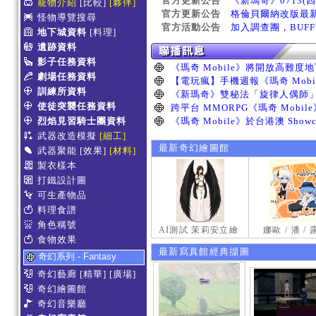
官方更新公告
《新瑪奇》0713(
寵物介紹
[比較]
[夥伴]
官方更新公告
格倫貝爾納改版最
怪物導覽搜尋
官方活動公告
加入調查團，BUF
地下城資料
[料理]
遺跡資料
影子任務資料
劇場任務資料
訓練所資料
使徒突襲任務資料
烈焰見習騎士團資料
武器改造模擬
[細工]
最新奇幻繪圖館
武器聚能
[效果]
[材料]
製衣樣本
打鐵設計圖
可生產物品
料理食譜
角色稱號
AI測試 茉莉安立繪
娜歐 / 潘 /
食物效果
最新寫真館經典擷圖
奇幻系列 - Fantasy
奇幻藝廊
[精華]
[廣場]
奇幻繪圖館
奇幻音樂廳