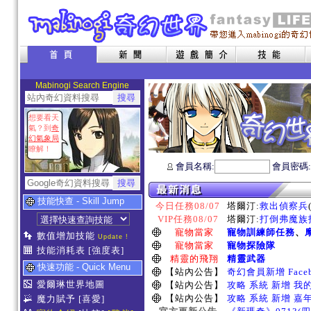
Mabinogi Search Engine
想要看天
氣？到
奇
幻氣象局
瞭解！
會員名稱:
會員密碼
技能快查 - Skill Jump
今日任務08/07
塔爾汀:
救出偵察兵
VIP任務08/07
塔爾汀:
打倒弗魔族指
寵物當家
寵物訓練師任務
、
數值增加技能
Update !
寵物當家
寵物探險隊
技能消耗表
[強度表]
精靈的飛翔
精靈武器
快速功能 - Quick Menu
【站內公告】
奇幻會員新增 Face
愛爾琳世界地圖
【站內公告】
攻略 系統 新增 我
【站內公告】
攻略 系統 新增 嘉
魔力賦予
[喜愛]