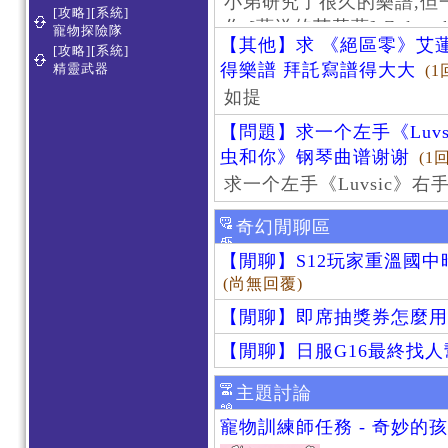
小弟研究了很久的樂譜,但
[攻略][系統]
作 [葬送的芙莉蓮]-Zoltraa
寵物探險隊
【其他】求 《絕區零》艾蓮
[攻略][系統]
得樂譜 拜託寫譜得大大
精靈武器
(1
如提
【問題】求一个左手《Luv
虫和你》钢琴曲谱谢谢
(1
求一个左手《Luvsic》
奇幻閒聊區
【閒聊】S12玩家重溫國
(尚無回覆)
【閒聊】即席抽獎券怎麼用
【閒聊】日服G16最終找
主題討論
寵物訓練師任務 - 奇妙的