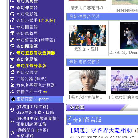
奇幻寫真館
奇幻伸展台
晴天向日葵花田-3
啊啊啊啊啊
奇幻電影院
最新伸展台照片
奇幻小幫手
[走私販]
奇幻圖書館
奇幻氣象局
奇幻留言版
[精華區]
奇幻閒聊區
派對咖 - 雞排
奇幻遊戲看板查詢器
奇幻交易版
最新電影院影片
奇幻序號分享版
奇幻投票所
主題討論
[焦點]
角色名字顏色計算器
奇怪？不一樣
#5
【瑪奇永恆宣傳片】最初的感動
更新頁面 - Update
[任務][主線任務]
G25主線任務 - 日蝕
[任務][主線/故事劇情]
奇幻留言版
寵物訓練師任務
【問題】求各界大老相助
[遊戲簡介][地圖]
摩格梅爾