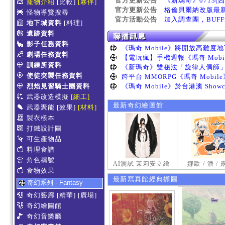
官方更新公告
《新瑪奇》0713(
寵物介紹
[比較]
[夥伴]
官方更新公告
格倫貝爾納改版最
怪物導覽搜尋
官方活動公告
加入調查團，BUF
地下城資料
[料理]
遺跡資料
影子任務資料
劇場任務資料
訓練所資料
使徒突襲任務資料
烈焰見習騎士團資料
武器改造模擬
[細工]
最新奇幻繪圖館
武器聚能
[效果]
[材料]
製衣樣本
打鐵設計圖
可生產物品
料理食譜
角色稱號
AI測試 茉莉安立繪
娜歐 / 潘 /
食物效果
最新寫真館經典擷圖
奇幻系列 - Fantasy
奇幻藝廊
[精華]
[廣場]
奇幻繪圖館
奇幻音樂廳