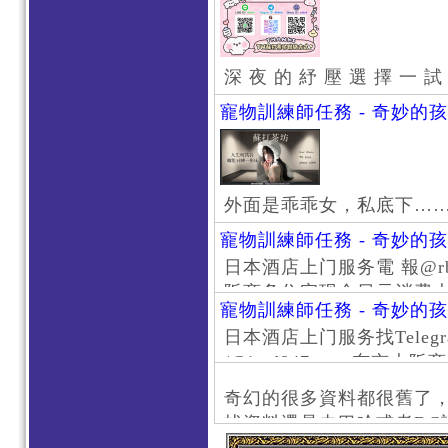
深 夜 的 紓 壓 選 擇 一 試
寵物訓練師任務 - 奇妙的
外面是乖乖女，私底下…
寵物訓練師任務 - 奇妙的
日本酒店上门服务電 報@rb111
阪商务住宅现金日元消费大阪
寵物訓練師任務 - 奇妙的
京风俗 #大阪风俗 #东京外
日本酒店上门服务找Telegr
上门服务新宿风俗 #梅田风
/@jptd847utpp 东
#日本萝莉 #大阪萝莉 #
京旅游 #大阪旅游 #东京风
奇幻的很多資料都很舊了
东京上门服务 #大阪上门服
找資料還是去巴哈或者DC
心斋桥风俗 #日本女孩 #大
了。