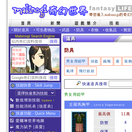
•
關於道具
•
可生產物品
•
武器
•
防具
•
衣物
•
收集品
•
雜貨
Mabinogi Search Engine
防具
你知道
嗎？
佛格
斯
外號是
男女用鎧甲
頭盔
鐵靴
盾
裝
武器破壞
者
氣球
飛行娃娃
快速道具搜尋
技能快查 - Skill Jump
男女用鎧甲
數值增加技能
Update !
古羅馬胸甲
- Lorica Segmentatie
技能消耗表
[強度表]
快速功能 - Quick Menu
最高價
11萬
愛爾琳世界地圖
4
防禦
魔力賦予
[喜愛]
1
保護