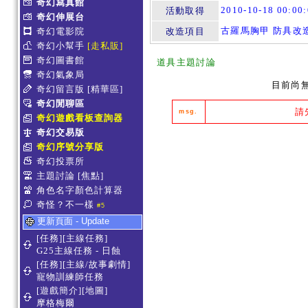
奇幻寫真館
2010-10-18 00:0
活動取得
奇幻伸展台
古羅馬胸甲 防具改
奇幻電影院
改造項目
奇幻小幫手
[走私販]
奇幻圖書館
道具主題討論
奇幻氣象局
目前尚
奇幻留言版
[精華區]
奇幻閒聊區
請
msg.
奇幻遊戲看板查詢器
奇幻交易版
奇幻序號分享版
奇幻投票所
主題討論
[焦點]
角色名字顏色計算器
奇怪？不一樣
#5
更新頁面 - Update
[任務][主線任務]
G25主線任務 - 日蝕
[任務][主線/故事劇情]
寵物訓練師任務
[遊戲簡介][地圖]
摩格梅爾