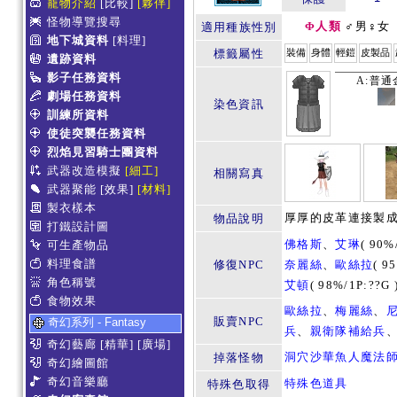
寵物介紹
[比較]
[夥伴]
怪物導覽搜尋
Φ人類
♂男♀女
適用種族性別
地下城資料
[料理]
標籤屬性
裝備
身體
輕鎧
皮製品
遺跡資料
影子任務資料
A:普通
劇場任務資料
染色資訊
訓練所資料
使徒突襲任務資料
烈焰見習騎士團資料
武器改造模擬
[細工]
相關寫真
武器聚能
[效果]
[材料]
製衣樣本
厚厚的皮革連接製
物品說明
打鐵設計圖
佛格斯
、
艾琳
(
90%
可生產物品
料理食譜
修復NPC
奈麗絲
、
歐絲拉
(
95
角色稱號
艾頓
(
98%/1P:??G
食物效果
歐絲拉
、
梅麗絲
、
販賣NPC
奇幻系列 - Fantasy
兵
、
親衛隊補給兵
奇幻藝廊
[精華]
[廣場]
洞穴沙華魚人魔法
掉落怪物
奇幻繪圖館
奇幻音樂廳
特殊色道具
特殊色取得