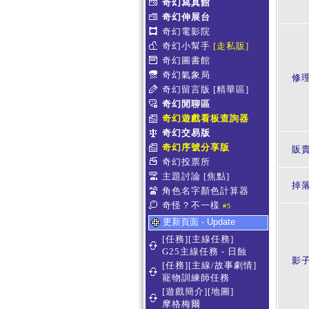
奇幻寫真館
奇幻伸展台
奇幻電影院
奇幻小幫手
[走私販]
奇幻圖書館
奇幻氣象局
修
奇幻留言版
[精華區]
奇幻閒聊區
奇幻遊戲看板查詢器
奇幻交易版
奇幻序號分享版
販賣
奇幻投票所
主題討論
[焦點]
掉
角色名字顏色計算器
奇怪？不一樣
#5
更新頁面 - Update
[任務][主線任務]
G25主線任務 - 日蝕
影
[任務][主線/故事劇情]
寵物訓練師任務
[遊戲簡介][地圖]
摩格梅爾