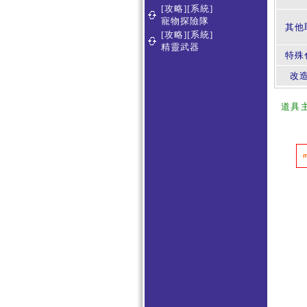
[攻略][系統]
寵物探險隊
其他
[攻略][系統]
精靈武器
特殊
改
道具