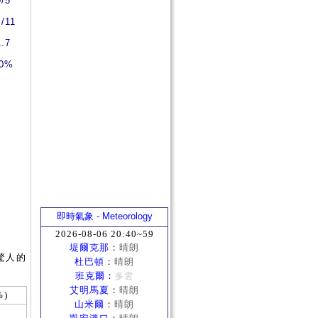
0/5
1/11
1.7
0%
即時氣象 - Meteorology
2026-08-06 20:40~59
堤爾克那
：
晴朗
驚人的
杜巴頓
：
晴朗
班克爾
：
多雲
艾明馬夏
：
晴朗
%)
山米爾
：
晴朗