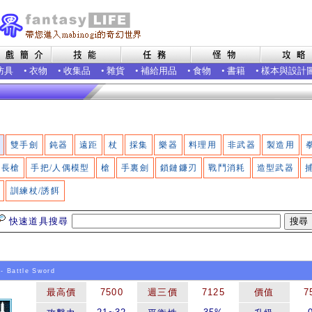
防具
•
衣物
•
收集品
•
雜貨
•
補給用品
•
食物
•
書籍
•
樣本與設計
雙手劍
鈍器
遠距
杖
採集
樂器
料理用
非武器
製造用
長槍
手把/人偶模型
槍
手裏劍
鎖鏈鐮刃
戰鬥消耗
造型武器
訓練杖/誘餌
快速道具搜尋
- Battle Sword
最高價
7500
週三價
7125
價值
7