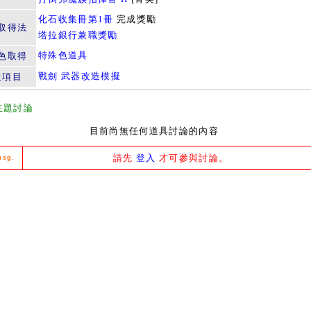
化石收集冊第1冊
完成獎勵
取得法
塔拉銀行兼職獎勵
特殊色道具
色取得
戰劍 武器改造模擬
造項目
主題討論
目前尚無任何道具討論的內容
請先
登入
才可參與討論。
msg.