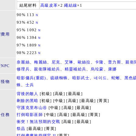
結尾材料
高級皮革
×2
繩結線
×1
90% 113
N
93% 452
N
95% 1092
N
理費用
96% 1394
N
97% 1809
N
98% 2223
N
奈麗絲
、
梅麗絲
、
尼克
、
艾琳
、
歐絲拉
、
卡隆
、
普力斯
、
親衛
NPC
修理兵
、
親衛隊補給兵
、
精靈補給兵
、
烏垃蒙
、
康娜
暗影傭兵(重鎧)
、
硫磺蜘蛛
、
暗影武士
、
네이드
、
蛇蜥
、
黑色
落怪物
蛛
、
士兵
背後的敵人
[初級] [高級] [最高級]
剩餘的黑暗
[初級] [中級] [高級] [最高級] [菁英]
守護克里布山谷
[中級] [高級] [最高級]
子任務
打倒暗影巫師
[中級] [高級] [最高級] [菁英]
衝突！無法預期的交戰
[高級] [最高級]
祭品
[最高級] [菁英]
打倒弗魔族指揮官 II
[菁英]