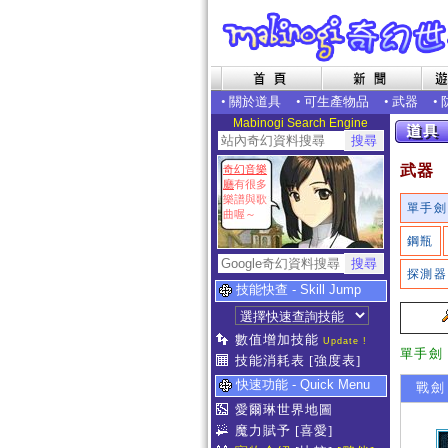
•
關於道具
•
可生產物品
•
武器
•
Mabinogi Search Engine
武器
奇幻音樂
廳
有很多
樂譜與歌
單手劍
曲喔～
鋼瓶
探測器
技能快查 - Skill Jump
數值增加技能
Update !
單手劍
技能消耗表
[強度表]
快速功能 - Quick Menu
戰劍
愛爾琳世界地圖
魔力賦予
[喜愛]