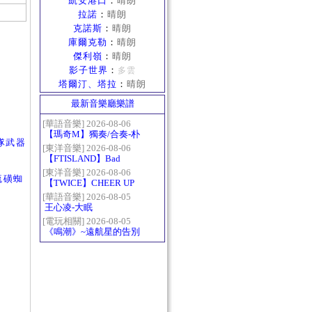
凱安港口
：
晴朗
拉諾
：
晴朗
克諾斯
：
晴朗
庫爾克勒
：
晴朗
傑利嶺
：
晴朗
影子世界
：
多雲
塔爾汀、塔拉
：
晴朗
最新音樂廳樂譜
[華語音樂] 2026-08-06
【瑪奇M】獨奏/合奏-朴
隊武器
樹-那些花兒
[東洋音樂] 2026-08-06
【FTISLAND】Bad
Woman
[東洋音樂] 2026-08-06
硫磺蜘
【TWICE】CHEER UP
[華語音樂] 2026-08-05
王心凌-大眠
[電玩相關] 2026-08-05
《鳴潮》~遠航星的告別