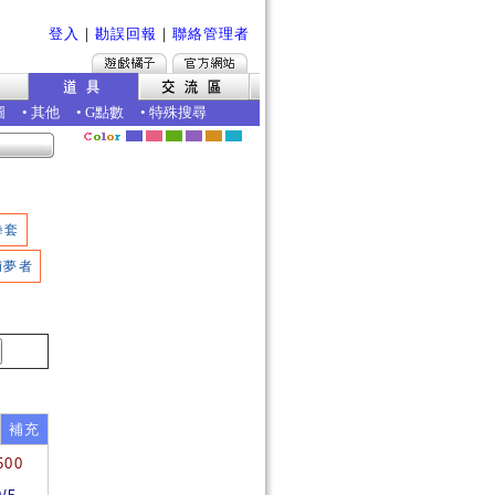
登入
｜
勘誤回報
｜
聯絡管理者
圖
•
其他
•
G點數
•
特殊搜尋
拳套
捕夢者
補充
500