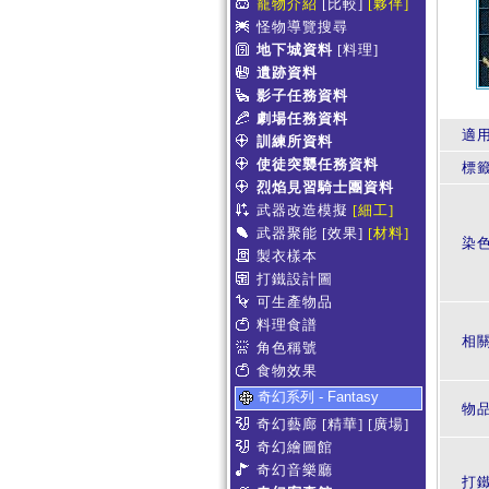
寵物介紹
[比較]
[夥伴]
怪物導覽搜尋
地下城資料
[料理]
遺跡資料
影子任務資料
劇場任務資料
適
訓練所資料
使徒突襲任務資料
標
烈焰見習騎士團資料
武器改造模擬
[細工]
武器聚能
[效果]
[材料]
染
製衣樣本
打鐵設計圖
可生產物品
料理食譜
相
角色稱號
食物效果
奇幻系列 - Fantasy
物
奇幻藝廊
[精華]
[廣場]
奇幻繪圖館
奇幻音樂廳
打