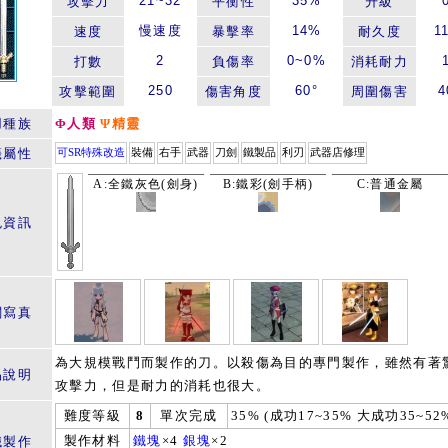
21~32
35%
攻擊力
平衡性
升級
慢速度
14%
1
速度
暴擊率
耐久度
2
0~0%
打數
負傷率
消耗耐力
250
60°
4
攻擊範圍
傷害角度
周圍傷害
用種族
Φ人類
Ψ精靈
籤屬性
可SR特殊改造
裝備
右手
武器
刀劍
鐵製品
利刃
武器店修理
A:全鐵灰色(劍身)
B:鐵彩(劍手柄)
C:普通金屬
色資訊
關寫真
為大規模戰鬥而製作的刀。以殺傷為目的專門製作，雖然有著
品說明
攻擊力，但是耐力的消耗也很大。
難度等級
8
單次完成
35% (成功17~35% 大成功35~52
製作材料
鐵塊
×4
銀塊
×2
鐵製作