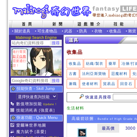
•
關於道具
•
可生產物品
•
武器
•
防具
•
衣物
•
收集品
•
雜貨
Mabinogi Search Engine
收集品
進行菁英
影子任務
需要通行
收集品
紡織/製衣
藥草
冶煉/打
證！
古書
法利亞斯寶物
惡魔材料
兌
兼職
使者材料
貿易品
回音石
技能快查 - Skill Jump
快速道具搜尋
數值增加技能
Update !
生活材料
技能消耗表
[強度表]
快速功能 - Quick Menu
高級箭頭捆
- Bundle of High Grade A
愛爾琳世界地圖
最高價
3000
魔力賦予
[喜愛]