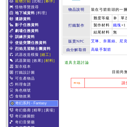
寵物介紹
[比較]
[夥伴]
怪物導覽搜尋
物品說明
裝在弓箭前頭的一捆
地下城資料
[料理]
難度等級
D
單
遺跡資料
影子任務資料
製作材料
鐵塊
×1
打鐵製作
劇場任務資料
結尾材料
無
訓練所資料
艾琳
、
奈麗絲
、
尼
販賣NPC
使徒突襲任務資料
烈焰見習騎士團資料
高級手製箭
由分解取得
武器改造模擬
[細工]
武器聚能
[效果]
[材料]
道具主題討論
製衣樣本
目前尚
打鐵設計圖
可生產物品
請
msg.
料理食譜
角色稱號
食物效果
奇幻系列 - Fantasy
奇幻藝廊
[精華]
[廣場]
奇幻繪圖館
奇幻音樂廳