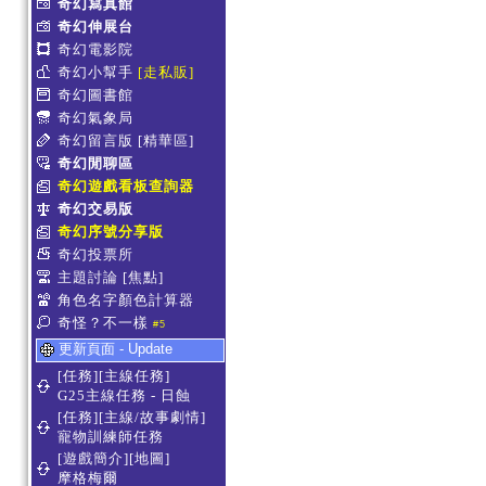
奇幻寫真館
奇幻伸展台
奇幻電影院
奇幻小幫手
[走私販]
奇幻圖書館
奇幻氣象局
奇幻留言版
[精華區]
奇幻閒聊區
奇幻遊戲看板查詢器
奇幻交易版
奇幻序號分享版
奇幻投票所
主題討論
[焦點]
角色名字顏色計算器
奇怪？不一樣
#5
更新頁面 - Update
[任務][主線任務]
G25主線任務 - 日蝕
[任務][主線/故事劇情]
寵物訓練師任務
[遊戲簡介][地圖]
摩格梅爾