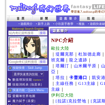
•
遊戲簡介
•
新手上路
•
小坎新手教學
•
種族
•
遊戲快速鍵
Mabinogi Search Engine
NPC介紹
找出最適
合你的魔
力賦予
歐拉大陸
吧！
｜
堤爾克那
｜
杜加德走廊
班克爾
｜
龍之遺跡
｜
｜
塔爾汀
｜
山米爾平原
｜
技能快查 - Skill Jump
亞
｜
｜
塔拉
｜
卡普港口
｜
凱安
數值增加技能
Update !
｜
主線任務
｜
G13主線
｜
G
技能消耗表
[強度表]
主線
｜
快速功能 - Quick Menu
伊利亞大陸
愛爾琳世界地圖
｜
[拉諾]克拉營地
｜
[克諾
魔力賦予
[喜愛]