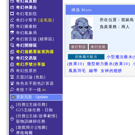
奇幻寫真館
奇幻伸展台
姆洛 Muro
奇幻電影院
所在位置：凱歐島 
奇幻小幫手
[走私販]
奇幻圖書館
負責業務：商人
奇幻氣象局
奇幻留言版
[精華區]
奇幻閒聊區
進行對話
進行交易
奇幻遊戲看板查詢器
小型魔法藥水(
切換圖片顯示
奇幻交易版
(效果10)
微型耐力藥水(效果10)
奇幻序號分享版
奇幻投票所
鳳凰羽毛
繃帶
女神的翅膀
主題討論
[焦點]
角色名字顏色計算器
奇怪？不一樣
#5
更新頁面 - Update
[任務][主線任務]
G25主線任務 - 日蝕
[任務][主線/故事劇情]
寵物訓練師任務
[遊戲簡介][地圖]
摩格梅爾