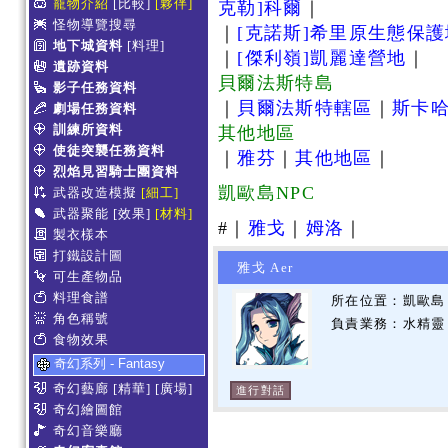
寵物介紹
[比較]
[夥伴]
克勒]科爾
｜
怪物導覽搜尋
｜
[克諾斯]希里原生態保
地下城資料
[料理]
｜
[傑利嶺]凱麗達營地
｜
遺跡資料
貝爾法斯特島
影子任務資料
｜
貝爾法斯特轄區
｜
斯卡
劇場任務資料
訓練所資料
其他地區
使徒突襲任務資料
｜
雅芬
｜
其他地區
｜
烈焰見習騎士團資料
凱歐島NPC
武器改造模擬
[細工]
武器聚能
[效果]
[材料]
#｜
雅戈
｜
姆洛
｜
製衣樣本
打鐵設計圖
雅戈 Aer
可生產物品
料理食譜
所在位置：凱歐島 
角色稱號
負責業務：水精靈
食物效果
奇幻系列 - Fantasy
奇幻藝廊
[精華]
[廣場]
進行對話
奇幻繪圖館
奇幻音樂廳