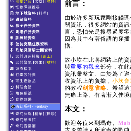
寵物介紹
[比較]
[夥伴]
前言：
怪物導覽搜尋
地下城資料
[料理]
由於許多新玩家剛接觸瑪
遺跡資料
關資訊，很多網站的資訊
影子任務資料
言，恐怕光是搜尋過度零
劇場任務資料
因為其中有著俗語的穿插
訓練所資料
使徒突襲任務資料
擔。
烈焰見習騎士團資料
武器改造模擬
[細工]
故小坎在此將網路上的資
武器聚能
[效果]
[材料]
與
重要的觀念
部分，在此
製衣樣本
資訊彙整文。由於為了避
打鐵設計圖
收資訊上的負擔，
小坎會
可生產物品
的教程
刻意省略
。希望這
料理食譜
角色稱號
無痛上路、有著漸入佳境
食物效果
奇幻系列 - Fantasy
本文：
奇幻藝廊
[精華]
[廣場]
奇幻繪圖館
歡迎各位來到瑪奇。
Mab
奇幻音樂廳
古吟遊詩人所演奏的歌曲