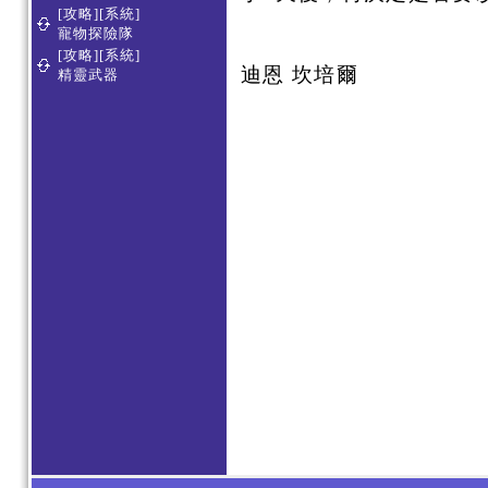
[攻略][系統]
寵物探險隊
[攻略][系統]
迪恩 坎培爾
精靈武器