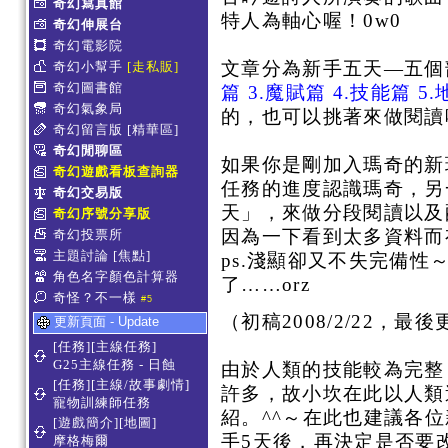
奇幻寫真館
特人為軸心喔！0w0
奇幻伸展台
奇幻電影院
文章分為新手五天—五個
奇幻小幫手
[走私販]
奇幻圖書館
篇 3.魔賦篇 4.技能篇 5
奇幻氣象局
的，也可以挑著來做閱讀
奇幻留言版
[精華區]
奇幻閒聊區
如果你是剛加入瑪奇的新
奇幻遊戲看板查詢器
任務的進度認識瑪奇，另
奇幻交易版
天」，來做分段閱讀以及
奇幻序號分享版
因為一下看到太多資料而
奇幻投票所
主題討論
[焦點]
ps.淺顯卻又不失完備
角色名字顏色計算器
了……orz
奇怪？不一樣
#5
（初稿2008/2/22，最後更
更新頁面 - Update
[任務][主線任務]
G25主線任務 - 日蝕
由於人類的技能較為完整
[任務][主線/故事劇情]
許多，故小坎在此以人類
寵物訓練師任務
紹。^^～在此也建議各
[遊戲簡介][地圖]
手5天後，再決定是否要
摩格梅爾