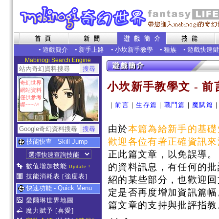
•
遊戲簡介
•
新手上路
•
小坎新手教學
•
種族
•
遊戲快速鍵
Mabinogi Search Engine
奇幻世界
小坎新手教學文 - 前
網站資料
僅供參考
｜
前言
｜
生存篇
｜
戰鬥篇
｜
魔賦篇
喔~~~^^
由於
本篇為給新手的基礎
歡迎各位有著正確資訊來
技能快查 - Skill Jump
正此篇文章，以免誤導。
的資料訊息，有任何的批
數值增加技能
Update !
技能消耗表
[強度表]
紹的某些部分，也歡迎回
快速功能 - Quick Menu
定是否再度增加資訊篇幅
愛爾琳世界地圖
篇文章的支持與批評指教
魔力賦予
[喜愛]