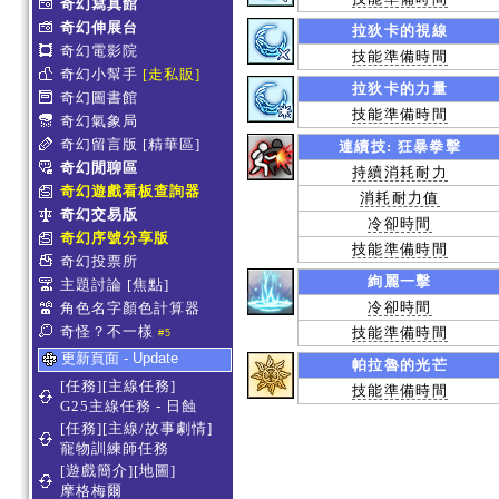
奇幻寫真館
奇幻伸展台
拉狄卡的視線
奇幻電影院
技能準備時間
奇幻小幫手
[走私販]
拉狄卡的力量
奇幻圖書館
技能準備時間
奇幻氣象局
奇幻留言版
[精華區]
連續技: 狂暴拳擊
奇幻閒聊區
持續消耗耐力
奇幻遊戲看板查詢器
消耗耐力值
奇幻交易版
冷卻時間
奇幻序號分享版
技能準備時間
奇幻投票所
絢麗一擊
主題討論
[焦點]
冷卻時間
角色名字顏色計算器
奇怪？不一樣
技能準備時間
#5
更新頁面 - Update
帕拉魯的光芒
[任務][主線任務]
技能準備時間
G25主線任務 - 日蝕
[任務][主線/故事劇情]
寵物訓練師任務
[遊戲簡介][地圖]
摩格梅爾