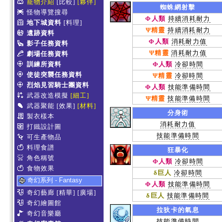
寵物介紹
[比較]
[夥伴]
蜘蛛網射擊
怪物導覽搜尋
Φ人類
持續消耗耐力
地下城資料
[料理]
Ψ精靈
持續消耗耐力
遺跡資料
Φ人類
消耗耐力值
影子任務資料
Ψ精靈
消耗耐力值
劇場任務資料
訓練所資料
Φ人類
冷卻時間
使徒突襲任務資料
Ψ精靈
冷卻時間
烈焰見習騎士團資料
Φ人類
技能準備時間
武器改造模擬
[細工]
Ψ精靈
技能準備時間
武器聚能
[效果]
[材料]
分身術
製衣樣本
消耗耐力值
打鐵設計圖
技能準備時間
可生產物品
料理食譜
狂暴化
角色稱號
Φ人類
冷卻時間
食物效果
δ巨人
冷卻時間
奇幻系列 - Fantasy
Φ人類
技能準備時間
奇幻藝廊
[精華]
[廣場]
δ巨人
技能準備時間
奇幻繪圖館
拉狄卡的氣息
奇幻音樂廳
技能準備時間