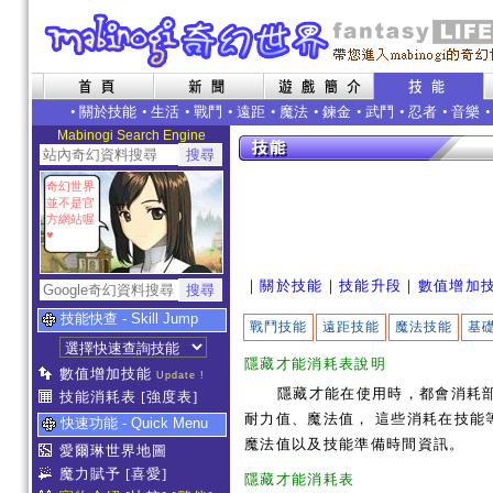
•
關於技能
•
生活
•
戰鬥
•
遠距
•
魔法
•
鍊金
•
武鬥
•
忍者
•
音樂
Mabinogi Search Engine
奇幻世界
並不是官
方網站喔
♥
｜
關於技能
｜
技能升段
｜
數值增加
技能快查 - Skill Jump
戰鬥技能
遠距技能
魔法技能
基
隱藏才能消耗表說明
數值增加技能
Update !
隱藏才能在使用時，都會消耗
技能消耗表
[強度表]
耐力值、魔法值， 這些消耗在技
快速功能 - Quick Menu
魔法值以及技能準備時間資訊。
愛爾琳世界地圖
魔力賦予
[喜愛]
隱藏才能消耗表