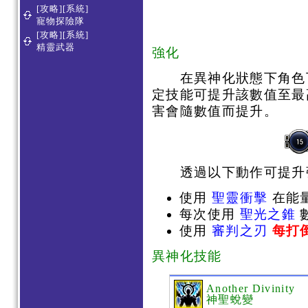
[攻略][系統]
寵物探險隊
[攻略][系統]
精靈武器
強化
在異神化狀態下角色下
定技能可提升該數值至最
害會隨數值而提升。
透過以下動作可提升
使用
聖靈衝擊
在能
每次使用
聖光之錐
使用
審判之刃
每打
異神化技能
Another Divinity
神聖蛻變