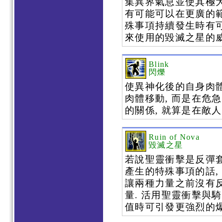
集異界氣息並使其極
有可能可以在更廣的範
殊事項持續發生時有可
來使用的毀滅之星的威
Blink
閃爍
使異神化後的自身肉體
肉體移動, 而是在危
的關係, 就算是在敵
Ruin of Nova
毀滅之星
若說聖靈衝擊是反彈
產生的特殊事項的話,
讓兩種力量之前沒有
量. 活用聖靈衝擊與
值時可引發更強烈的爆