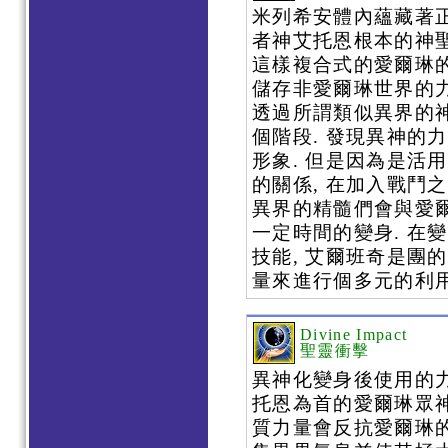
米列希安體內蘊藏著正
者神艾托恩根本的神
這樣複合式的愛爾琳的
儲存非愛爾琳世界的力
透過所謂類似異界的神
個階段. 發現異神的
形象. 但是因為是活
的關係, 在加入戰鬥
異界的精髓們會與愛爾
一定時間的變身. 在
技能, 艾爾班奇是團
量來進行個多元的利用
Divine Impact
聖靈衝擊
異神化變身後使用的力
托恩為首的愛爾琳眾神
質力量會反抗愛爾琳的