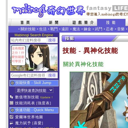
•
關於技能
•
生活
•
戰鬥
•
遠距
•
魔法
•
鍊金
•
武鬥
•
忍者
•
音樂
Mabinogi Search Engine
沒有職業
技能 - 異神化技能
之分！什
麼技能都
可學習！
關於異神化技能
技能快查 - Skill Jump
數值增加技能
Update !
技能消耗表
[強度表]
快速功能 - Quick Menu
愛爾琳世界地圖
魔力賦予
[喜愛]