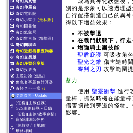
成為異神化狀態後，角
奇幻寫真館
別的是形象可以透過理型
奇幻伸展台
奇幻電影院
自行配搭創造自己的異神
奇幻小幫手
[走私販]
得以下增益效果：
奇幻圖書館
奇幻氣象局
不被擊退
奇幻留言版
[精華區]
在戰鬥狀態下，行走
奇幻閒聊區
增強騎士團技能
奇幻遊戲看板查詢器
聖盾庇護
可吸收角色
奇幻交易版
聖光之錐
傷害隨時
奇幻序號分享版
審判之刃
攻擊範圍
奇幻投票所
主題討論
[焦點]
蓄力
角色名字顏色計算器
奇怪？不一樣
#5
使用
聖靈衝擊
進行
更新頁面 - Update
量棒，抓緊時機在能量棒
[任務][主線任務]
傷害擴散到旁邊的怪物。
G25主線任務 - 日蝕
影響。
[任務][主線/故事劇情]
寵物訓練師任務
[遊戲簡介][地圖]
摩格梅爾