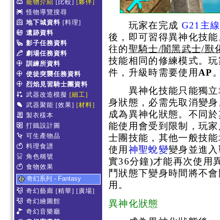
寵物介紹
[比較]
[夥伴]
怪物導覽搜尋
地下城資料
[料理]
玩家在完成
G21主
遺跡資料
後，即可習得異神化技能
影子任務資料
往的
聖騎士/
闇黑武士
/獸
劇場任務資料
技能相同的修練模式。玩
訓練所資料
件，升級時需要使用
AP
使徒突襲任務資料
烈焰見習騎士團資料
異神化技能只能獨立地
武器改造模擬
[細工]
身狀態，必需先取消變身
武器聚能
[效果]
[材料]
成為異神化狀態。不同於
製衣樣本
能使用會受到限制，玩家
打鐵設計圖
可生產物品
士團技能，其他一般技能
料理食譜
使用
神聖蛻變
變身並進入
角色稱號
實36分鐘)才能再次使
食物效果
鬥狀態下變身時間將不會
奇幻系列 - Fantasy
用。
奇幻藝廊
[精華]
[廣場]
奇幻繪圖館
異神化狀態
奇幻音樂廳