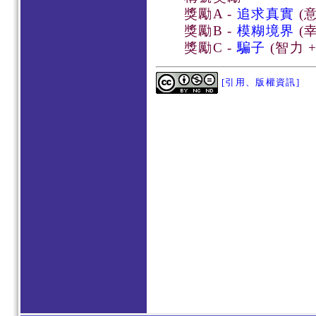
獎勵A -
追求真實
(意
獎勵B -
模糊境界
(幸
獎勵C -
騙子
(智力 +
[引用、版權資訊]