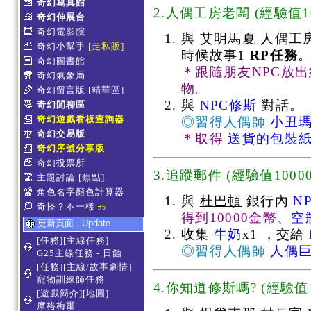
奇幻寫真館
2.人偶工房老闆
(
經驗值10
奇幻伸展台
奇幻電影院
與
艾明馬夏
人偶工
奇幻小幫手
[走私販]
時候故事1
RP任務
奇幻圖書館
＊跟隨朋友NPC放
奇幻氣象局
物。
奇幻留言版
[精華區]
與
NPC修斯
對話。
奇幻閒聊區
奇幻遊戲看板查詢器
◎習得人偶師
小丑
奇幻交易版
＊取得
送貨的包裝
奇幻序號分享版
奇幻投票所
3.追蹤郵件
(
經驗值10000
主題討論
[焦點]
角色名字顏色計算器
與
杜巴頓
銀行內
N
奇怪？不一樣
#5
得到10000金幣、
空
更新頁面 - Update
收集
牛奶
x1 ，交給
[任務][主線任務]
◎習得人偶師
人偶
G25主線任務 - 日蝕
[任務][主線/故事劇情]
寵物訓練師任務
4.你知道修斯嗎?
(
經驗值1
[遊戲簡介][地圖]
摩格梅爾