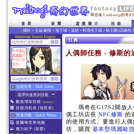
•
關於
•
主線/劇情
•
地下城
•
遺跡
•
料理地下城
• 騎士團 (
訓練所
/
Mabinogi Search Engine
快來
奇幻
人偶師任務 - 修斯的
寫真館
分
享自己的
造型~
技能快查 - Skill Jump
數值增加技能
Update !
瑪奇在G17S2開放人
技能消耗表
[強度表]
偶工坊店長
NPC修斯
的
快速功能 - Quick Menu
的使用方式。要進行人
愛爾琳世界地圖
坊，購買
基本型瑪麗歐
魔力賦予
[喜愛]