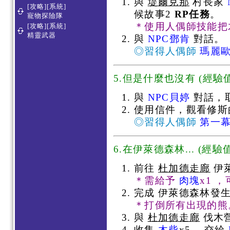
與
堤爾克那
村長家
[攻略][系統]
候故事2
RP任務
。
寵物探險隊
＊使用人偶師技能把
[攻略][系統]
精靈武器
與
NPC鄧肯
對話。
◎習得人偶師
瑪麗
5.但是什麼也沒有
(
經驗值
與
NPC貝婷
對話，
使用信件，觀看修斯
◎習得人偶師
第一幕
6.在伊萊德森林...
(
經驗值
前往
杜加德走廊
伊萊
＊需給予
肉塊
x1 
完成 伊萊德森林發
＊打倒所有出現的熊
與
杜加德走廊
伐木
收集
木柴
x5 ，交給