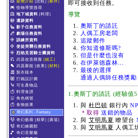
寵物介紹
[比較]
[夥伴]
即可接收到任務。
怪物導覽搜尋
導覽
地下城資料
[料理]
遺跡資料
奧斯丁的請託
影子任務資料
人偶工房老闆
劇場任務資料
追蹤郵件
訓練所資料
使徒突襲任務資料
你知道修斯嗎?
烈焰見習騎士團資料
但是什麼也沒有
武器改造模擬
[細工]
在伊萊德森林...
武器聚能
[效果]
[材料]
最後的選擇
製衣樣本
通過人偶師任務獎勵
打鐵設計圖
可生產物品
料理食譜
1.奧斯丁的請託
(
經驗值50
角色稱號
與
杜巴頓
銀行內
N
食物效果
＊取得
送錯的物品
奇幻系列 - Fantasy
與
艾明馬夏
瞭望台
奇幻藝廊
[精華]
[廣場]
奇幻繪圖館
與
艾明馬夏
人偶工坊
奇幻音樂廳