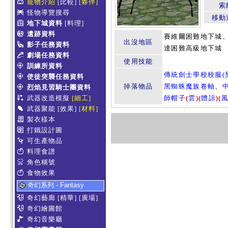
寵物介紹
[比較]
[夥伴]
索
怪物導覽搜尋
移動
地下城資料
[料理]
遺跡資料
賽維爾困難地下城
出沒地區
影子任務資料
達困難高級地下城
劇場任務資料
使用技能
訓練所資料
傳統劍士學校校服(
使徒突襲任務資料
掉落物品
黑蜘蛛魔族卷軸
、
烈焰見習騎士團資料
武器改造模擬
[細工]
師帽子
(
雲
)
(
體諒
)
(
武器聚能
[效果]
[材料]
製衣樣本
打鐵設計圖
可生產物品
料理食譜
角色稱號
食物效果
奇幻系列 - Fantasy
奇幻藝廊
[精華]
[廣場]
奇幻繪圖館
奇幻音樂廳