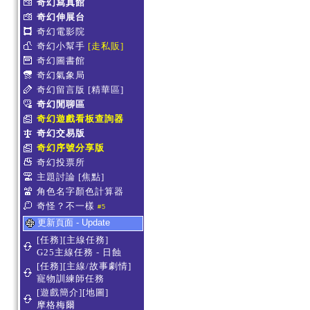
奇幻寫真館
奇幻伸展台
奇幻電影院
奇幻小幫手
[走私販]
奇幻圖書館
奇幻氣象局
奇幻留言版
[精華區]
奇幻閒聊區
奇幻遊戲看板查詢器
奇幻交易版
奇幻序號分享版
奇幻投票所
主題討論
[焦點]
角色名字顏色計算器
奇怪？不一樣
#5
更新頁面 - Update
[任務][主線任務]
G25主線任務 - 日蝕
[任務][主線/故事劇情]
寵物訓練師任務
[遊戲簡介][地圖]
摩格梅爾