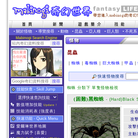
•
關於怪物
•
導覽搜尋
•
動物
•
昆蟲
•
亞人種
•
巨人類
•
不死系
Mabinogi Search Engine
昆蟲
找出最適
合你的魔
力賦予
｜
蜘蛛
｜
毒蜘蛛
｜
巨大蜘蛛
｜
甲蟲
｜
吧！
快速怪物搜尋
蜘蛛 分類下 單隻怪物檢視
技能快查 - Skill Jump
(困難)黑蜘蛛
- (Hard)Black 
數值增加技能
Update !
技能消耗表
[強度表]
生
快速功能 - Quick Menu
攻
愛爾琳世界地圖
攻擊
魔力賦予
[喜愛]
主動