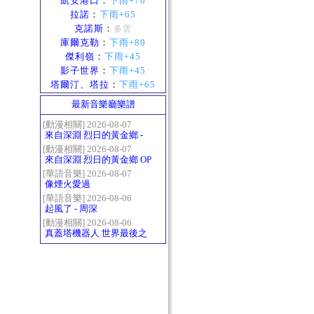
凱安港口
：
下雨+70
拉諾
：
下雨+65
克諾斯
：
多雲
庫爾克勒
：
下雨+80
傑利嶺
：
下雨+45
影子世界
：
下雨+45
塔爾汀、塔拉
：
下雨+65
最新音樂廳樂譜
[動漫相關] 2026-08-07
來自深淵 烈日的黃金鄉 -
Gravity
[動漫相關] 2026-08-07
來自深淵 烈日的黃金鄉 OP
- かたち(Katachi)
[華語音樂] 2026-08-07
像煙火愛過
[華語音樂] 2026-08-06
起風了 - 周深
[動漫相關] 2026-08-06
真蓋塔機器人 世界最後之
日OP2 HEATS