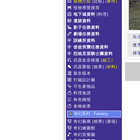
寵物介紹
[比較]
[夥伴]
怪物導覽搜尋
地下城資料
[料理]
遺跡資料
影子任務資料
劇場任務資料
出
訓練所資料
使
使徒突襲任務資料
掉
烈焰見習騎士團資料
武器改造模擬
[細工]
武器聚能
[效果]
[材料]
製衣樣本
打鐵設計圖
可生產物品
料理食譜
角色稱號
食物效果
奇幻系列 - Fantasy
奇幻藝廊
[精華]
[廣場]
奇幻繪圖館
奇幻音樂廳