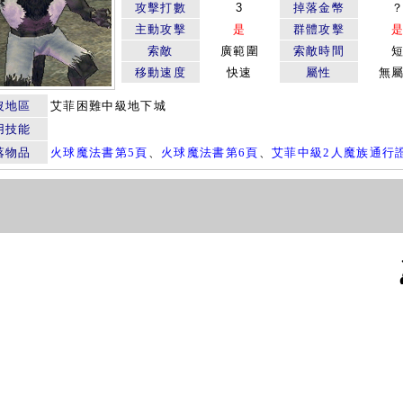
攻擊打數
3
掉落金幣
主動攻擊
是
群體攻擊
索敵
廣範圍
索敵時間
移動速度
快速
屬性
無
沒地區
艾菲困難中級地下城
用技能
落物品
火球魔法書第5頁
、
火球魔法書第6頁
、
艾菲中級2人魔族通行