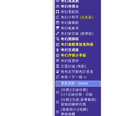
奇幻寫真館
奇幻伸展台
奇幻電影院
奇幻小幫手
[走私販]
奇幻圖書館
奇幻氣象局
奇幻留言版
[精華區]
奇幻閒聊區
奇幻遊戲看板查詢器
奇幻交易版
奇幻序號分享版
奇幻投票所
主題討論
[焦點]
角色名字顏色計算器
奇怪？不一樣
#5
更新頁面 - Update
[任務][主線任務]
G25主線任務 - 日蝕
[任務][主線/故事劇情]
寵物訓練師任務
[遊戲簡介][地圖]
摩格梅爾