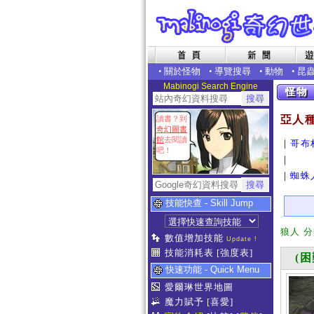
•
關於怪物
•
導覽搜尋
•
動物
•
昆
Mabinogi Search Engine
亞人
讀書？到
奇幻圖書
館
去閱讀
｜
哥布
吧！
｜
｜
蜘蛛
技能快查 - Skill Jump
狼人 
數值增加技能
Update !
技能消耗表
[強度表]
(困
快速功能 - Quick Menu
愛爾琳世界地圖
魔力賦予
[喜愛]