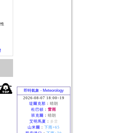
？
是
短
屬性
證
即時氣象 - Meteorology
2026-08-07 18:00~19
堤爾克那
：
晴朗
杜巴頓
：
雷雨
班克爾
：
晴朗
艾明馬夏
：
多雲
山米爾
：
下雨+65