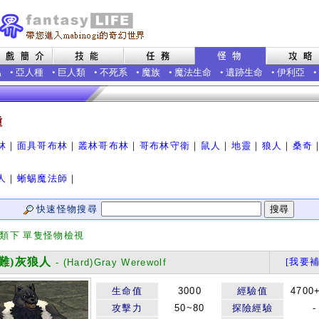
蟲
•
亞人種
•
巨人類
•
不死系
•
魔族
•
魔法生命
•
遺跡生命
•
伊利亞
•
種
林
｜
面具哥布林
｜
叢林哥布林
｜
哥布林守衛
｜
鼠人
｜
地靈
｜
狼人
｜
桑奇
人
｜
蜥蜴魔法師
｜
快速怪物搜尋
分類下 單隻怪物檢視
難)灰狼人
[我要補
- (Hard)Gray Werewolf
生命值
3000
經驗值
4700
攻擊力
50~80
探險經驗
-