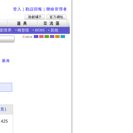
登入
｜
勘誤回報
｜
聯絡管理者
影世界
•
畸形怪
•
BOSS
•
其他
｜
萊肯
充]
+425