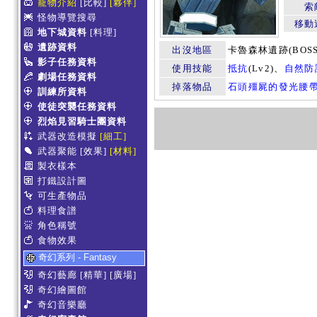
寵物介紹
[比較]
[夥伴]
索
怪物導覽搜尋
移動
地下城資料
[料理]
遺跡資料
出沒地區
卡魯森林遺跡(BOSS
影子任務資料
使用技能
抵抗
(Lv2)、
自然防
劇場任務資料
掉落物品
石頭殭屍的發光腰
訓練所資料
使徒突襲任務資料
烈焰見習騎士團資料
武器改造模擬
[細工]
武器聚能
[效果]
[材料]
製衣樣本
打鐵設計圖
可生產物品
料理食譜
角色稱號
食物效果
奇幻系列 - Fantasy
奇幻藝廊
[精華]
[廣場]
奇幻繪圖館
奇幻音樂廳