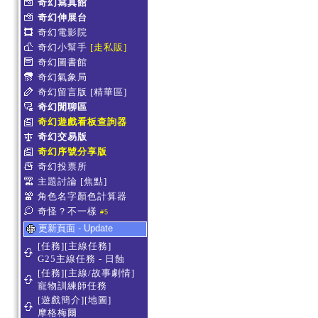
奇幻寫真館
奇幻伸展台
奇幻電影院
奇幻小幫手
[走私販]
奇幻圖書館
奇幻氣象局
奇幻留言版
[精華區]
奇幻閒聊區
奇幻遊戲看板查詢器
奇幻交易版
奇幻序號分享版
奇幻投票所
主題討論
[焦點]
角色名字顏色計算器
奇怪？不一樣
#5
更新頁面 - Update
[任務][主線任務]
G25主線任務 - 日蝕
[任務][主線/故事劇情]
寵物訓練師任務
[遊戲簡介][地圖]
摩格梅爾