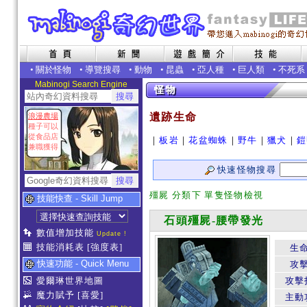
•
關於怪物
•
導覽搜尋
•
動物
•
昆蟲
•
亞人種
•
巨人類
•
不死系
Mabinogi Search Engine
遺跡生命
浪漫農場
種子可以
從食品店
｜
板岩
｜
花盆蜘蛛
｜
野牛
｜
獵犬
｜
鎧
兼職獲得
快速怪物搜尋
殭屍 分類下 單隻怪物檢視
技能快查 - Skill Jump
石頭殭屍-腰帶發光
數值增加技能
Update !
技能消耗表
[強度表]
生
快速功能 - Quick Menu
攻
愛爾琳世界地圖
攻擊
魔力賦予
[喜愛]
主動