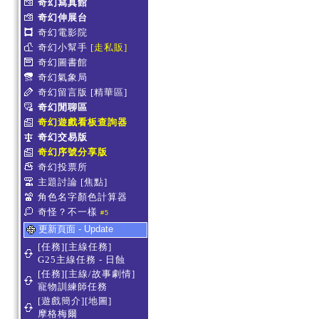
奇幻寫真館
奇幻伸展台
奇幻電影院
奇幻小幫手
[走私販]
奇幻圖書館
奇幻氣象局
奇幻留言版
[精華區]
奇幻閒聊區
奇幻遊戲看板查詢器
奇幻交易版
奇幻序號分享版
奇幻投票所
主題討論
[焦點]
角色名字顏色計算器
奇怪？不一樣
#5
更新頁面 - Update
[任務][主線任務]
G25主線任務 - 日蝕
[任務][主線/故事劇情]
寵物訓練師任務
[遊戲簡介][地圖]
摩格梅爾