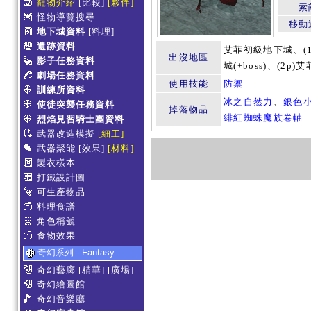
寵物介紹
[比較]
[夥伴]
索
怪物導覽搜尋
移動
地下城資料
[料理]
遺跡資料
艾菲初級地下城、(1p
出沒地區
影子任務資料
城(+boss)、(2p
劇場任務資料
使用技能
防禦
訓練所資料
冰之自然力
、
銀色
使徒突襲任務資料
掉落物品
緋紅蜘蛛魔族卷軸
烈焰見習騎士團資料
武器改造模擬
[細工]
武器聚能
[效果]
[材料]
製衣樣本
打鐵設計圖
可生產物品
料理食譜
角色稱號
食物效果
奇幻系列 - Fantasy
奇幻藝廊
[精華]
[廣場]
奇幻繪圖館
奇幻音樂廳