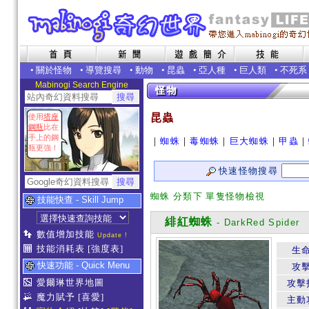
•
關於怪物
•
導覽搜尋
•
動物
•
昆蟲
•
亞人種
•
巨人類
•
不死系
Mabinogi Search Engine
昆蟲
使用
塔座
鋼瓶
比在
手上的鋼
｜
蜘蛛
｜
毒蜘蛛
｜
巨大蜘蛛
｜
甲蟲
｜
瓶更強！
快速怪物搜尋
蜘蛛 分類下 單隻怪物檢視
技能快查 - Skill Jump
緋紅蜘蛛
- DarkRed Spider
數值增加技能
Update !
技能消耗表
[強度表]
生
快速功能 - Quick Menu
攻
愛爾琳世界地圖
攻擊
魔力賦予
[喜愛]
主動