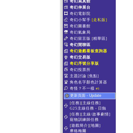
奇幻寫真館
奇幻伸展台
奇幻電影院
奇幻小幫手
[走私販]
奇幻圖書館
奇幻氣象局
奇幻留言版
[精華區]
奇幻閒聊區
奇幻遊戲看板查詢器
奇幻交易版
奇幻序號分享版
奇幻投票所
主題討論
[焦點]
角色名字顏色計算器
奇怪？不一樣
#5
更新頁面 - Update
[任務][主線任務]
G25主線任務 - 日蝕
[任務][主線/故事劇情]
寵物訓練師任務
[遊戲簡介][地圖]
摩格梅爾