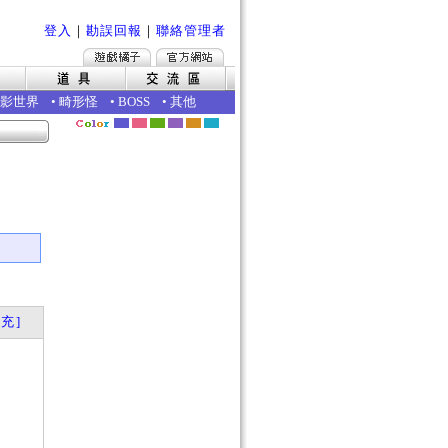
登入
｜
勘誤回報
｜
聯絡管理者
影世界
•
畸形怪
•
BOSS
•
其他
充]
？
？
否