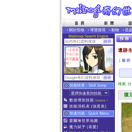
•
關於怪物
•
導覽搜尋
•
動物
•
昆
Mabinogi Search Engine
遺跡
一定要遵
守自己家
庭的
家規
｜
板岩
喔！
殭屍 
技能快查 - Skill Jump
復活
數值增加技能
Update !
技能消耗表
[強度表]
快速功能 - Quick Menu
愛爾琳世界地圖
魔力賦予
[喜愛]