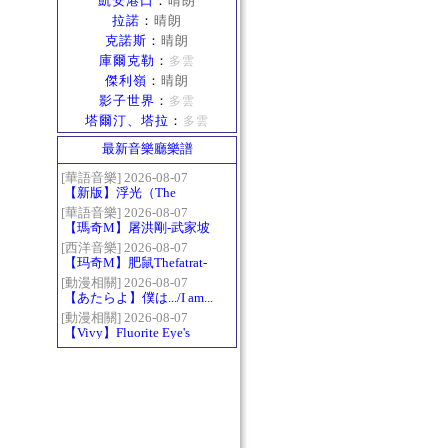
凱安港口
：
晴朗
拉諾
：
晴朗
克諾斯
：
晴朗
庫爾克勒
：
多雲
傑利嶺
：
晴朗
影子世界
：
多雲
塔爾汀、塔拉
：
多雲
最新音樂廳樂譜
[華語音樂] 2026-08-07
【新版】浮光（The
History）：六和弦
[華語音樂] 2026-08-07
【瑪奇M】屠洪剛-武家坡
2021
[西洋音樂] 2026-08-07
【玛奇M】肥鼠Thefatrat-
Monody
[動漫相關] 2026-08-07
【あたらよ】僕は.../I am...
（我內心的糟糕念頭/僕の
[動漫相關] 2026-08-07
【Vivy】Fluorite Eye's
心のヤバイやつ第二季
Song
OP）