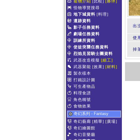
寵物介紹
[比較]
[夥伴]
怪物導覽搜尋
地下城資料
[料理]
遺跡資料
出
影子任務資料
劇場任務資料
使
訓練所資料
使徒突襲任務資料
掉
烈焰見習騎士團資料
武器改造模擬
[細工]
武器聚能
[效果]
[材料]
製衣樣本
打鐵設計圖
可生產物品
料理食譜
角色稱號
食物效果
奇幻系列 - Fantasy
奇幻藝廊
[精華]
[廣場]
奇幻繪圖館
奇幻音樂廳