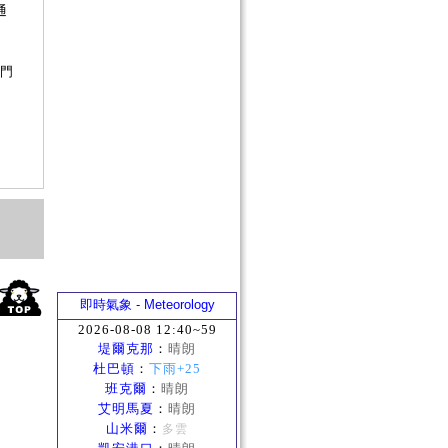
通
？
守門
即時氣象 - Meteorology
2026-08-08 12:40~59
堤爾克那
：
晴朗
杜巴頓
：
下雨+25
班克爾
：
晴朗
艾明馬夏
：
晴朗
山米爾
：
多雲