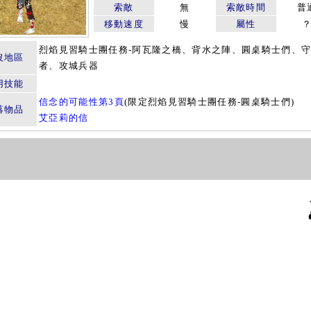
索敵
無
索敵時間
普
移動速度
慢
屬性
烈焰見習騎士團任務-阿瓦隆之橋、背水之陣、圓桌騎士們、
沒地區
者、攻城兵器
用技能
信念的可能性第3頁
(限定烈焰見習騎士團任務-圓桌騎士們)
落物品
艾亞莉的信