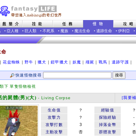
蟲
•
亞人種
•
巨人類
•
不死系
•
魔族
•
魔法生命
•
遺跡生命
•
伊利亞
•
生命
｜
花盆蜘蛛
｜
野牛
｜
獵犬
｜
鎧甲獵犬
｜
妖魔
｜
殭屍
｜
戰馬
｜
遺跡守護
｜
快速怪物搜尋
分類下 單隻怪物檢視
的屍體(男)(大)
[我要補
- Living Corpse
生命值
？
經驗值
攻擊力
？
探險經驗
-
攻擊打數
3
掉落金幣
主動攻擊
否
群體攻擊