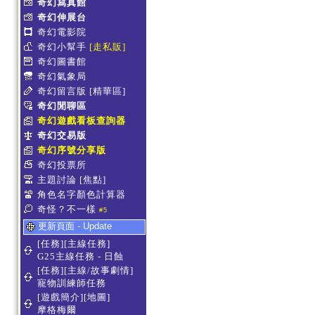
奇幻寫真館
奇幻伸展台
奇幻電影院
奇幻小幫手
[走私販]
奇幻圖書館
奇幻氣象局
奇幻留言版
[精華區]
奇幻閒聊區
奇幻遊戲看板查詢器
奇幻交易版
奇幻序號分享版
奇幻投票所
主題討論
[焦點]
角色名字顏色計算器
奇怪？不一樣
#5
更新頁面 - Update
[任務][主線任務]
G25主線任務 - 日蝕
[任務][主線/故事劇情]
寵物訓練師任務
[遊戲簡介][地圖]
摩格梅爾