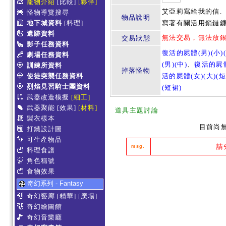
寵物介紹
[比較]
[夥伴]
艾亞莉寫給我的信.
怪物導覽搜尋
物品說明
地下城資料
[料理]
寫著有關活用鎖鏈鐮
遺跡資料
無法交易，無法放
交易狀態
影子任務資料
復活的屍體(男)(小)
劇場任務資料
(男)(中)
、
復活的屍體
訓練所資料
掉落怪物
使徒突襲任務資料
活的屍體(女)(大)(短
烈焰見習騎士團資料
(短裙)
武器改造模擬
[細工]
武器聚能
[效果]
[材料]
道具主題討論
製衣樣本
目前尚
打鐵設計圖
可生產物品
請
msg.
料理食譜
角色稱號
食物效果
奇幻系列 - Fantasy
奇幻藝廊
[精華]
[廣場]
奇幻繪圖館
奇幻音樂廳