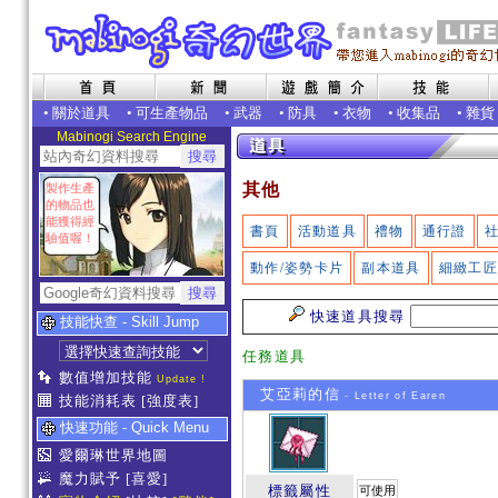
•
關於道具
•
可生產物品
•
武器
•
防具
•
衣物
•
收集品
•
雜貨
Mabinogi Search Engine
其他
製作生產
的物品也
能獲得經
書頁
活動道具
禮物
通行證
驗值喔！
動作/姿勢卡片
副本道具
細緻工
快速道具搜尋
技能快查 - Skill Jump
任務道具
數值增加技能
Update !
艾亞莉的信
- Letter of Earen
技能消耗表
[強度表]
快速功能 - Quick Menu
愛爾琳世界地圖
魔力賦予
[喜愛]
標籤屬性
可使用