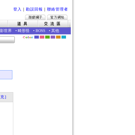
登入
｜
勘誤回報
｜
聯絡管理者
影世界
•
畸形怪
•
BOSS
•
其他
充]
？
？
否