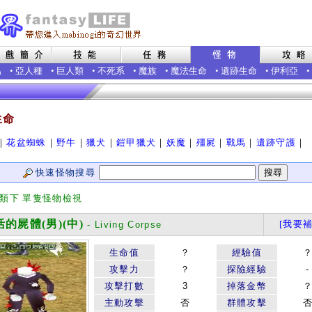
蟲
•
亞人種
•
巨人類
•
不死系
•
魔族
•
魔法生命
•
遺跡生命
•
伊利亞
•
生命
｜
花盆蜘蛛
｜
野牛
｜
獵犬
｜
鎧甲獵犬
｜
妖魔
｜
殭屍
｜
戰馬
｜
遺跡守護
｜
快速怪物搜尋
分類下 單隻怪物檢視
的屍體(男)(中)
[我要補
- Living Corpse
生命值
？
經驗值
攻擊力
？
探險經驗
-
攻擊打數
3
掉落金幣
主動攻擊
否
群體攻擊