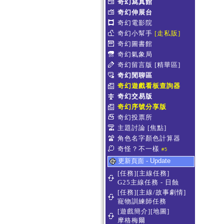
奇幻寫真館
奇幻伸展台
奇幻電影院
奇幻小幫手
[走私販]
奇幻圖書館
奇幻氣象局
奇幻留言版
[精華區]
奇幻閒聊區
奇幻遊戲看板查詢器
奇幻交易版
奇幻序號分享版
奇幻投票所
主題討論
[焦點]
角色名字顏色計算器
奇怪？不一樣
#5
更新頁面 - Update
[任務][主線任務]
G25主線任務 - 日蝕
[任務][主線/故事劇情]
寵物訓練師任務
[遊戲簡介][地圖]
摩格梅爾