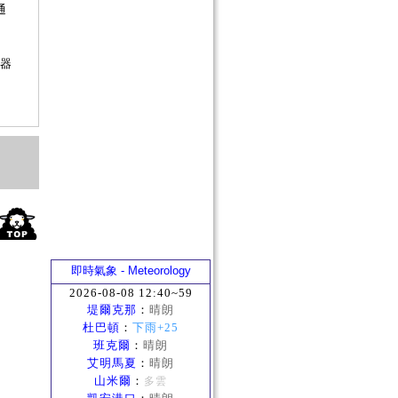
通
？
兵器
即時氣象 - Meteorology
2026-08-08 12:40~59
堤爾克那
：
晴朗
杜巴頓
：
下雨+25
班克爾
：
晴朗
艾明馬夏
：
晴朗
山米爾
：
多雲