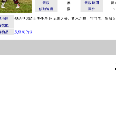
索敵
無
索敵時間
普
移動速度
慢
屬性
沒地區
烈焰見習騎士團任務-阿瓦隆之橋、背水之陣、守門者、攻城
用技能
落物品
艾亞莉的信