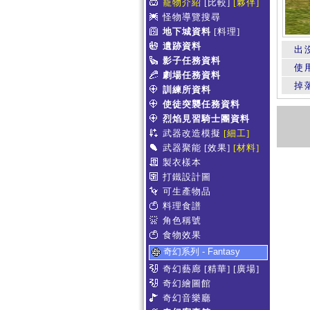
寵物介紹
[比較]
[夥伴]
怪物導覽搜尋
地下城資料
[料理]
遺跡資料
出
影子任務資料
使
劇場任務資料
掉
訓練所資料
使徒突襲任務資料
烈焰見習騎士團資料
武器改造模擬
[細工]
武器聚能
[效果]
[材料]
製衣樣本
打鐵設計圖
可生產物品
料理食譜
角色稱號
食物效果
奇幻系列 - Fantasy
奇幻藝廊
[精華]
[廣場]
奇幻繪圖館
奇幻音樂廳