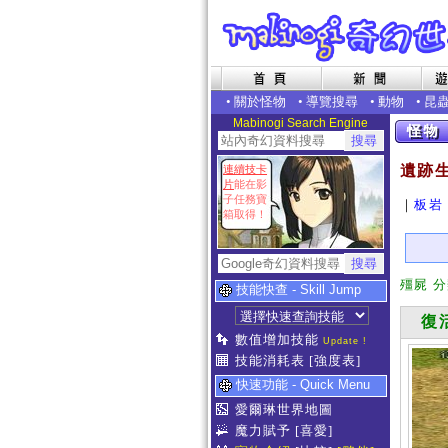
•
關於怪物
•
導覽搜尋
•
動物
•
昆
Mabinogi Search Engine
遺跡
連續技卡
片
能在影
子任務寶
｜
板岩
箱取得！
殭屍 
技能快查 - Skill Jump
復活
數值增加技能
Update !
技能消耗表
[強度表]
快速功能 - Quick Menu
愛爾琳世界地圖
魔力賦予
[喜愛]