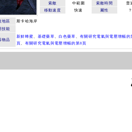
索敵
中範圍
索敵時間
普
移動速度
快速
屬性
沒地區
斯卡哈海岸
用技能
新鮮蜂蜜
、
基礎藥草
、
白色藥草
、
有關研究電氣與電壓增幅的
落物品
頁
、
有關研究電氣與電壓增幅的第8頁