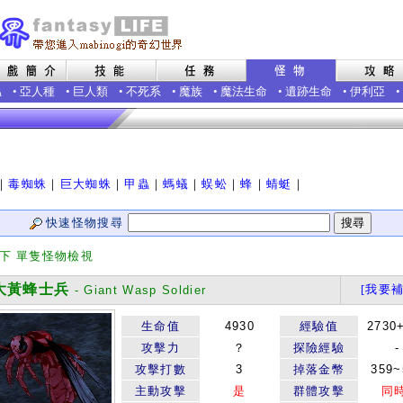
蟲
•
亞人種
•
巨人類
•
不死系
•
魔族
•
魔法生命
•
遺跡生命
•
伊利亞
•
｜
毒蜘蛛
｜
巨大蜘蛛
｜
甲蟲
｜
螞蟻
｜
蜈蚣
｜
蜂
｜
蜻蜓
｜
快速怪物搜尋
類下 單隻怪物檢視
黃蜂士兵
[我要補
- Giant Wasp Soldier
生命值
4930
經驗值
2730
攻擊力
？
探險經驗
-
攻擊打數
3
掉落金幣
359~
主動攻擊
是
群體攻擊
同