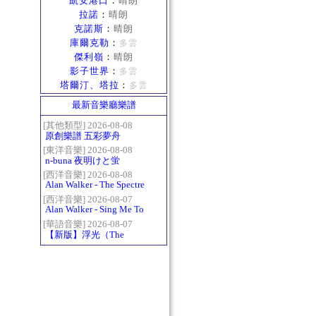
凱安港口
：
晴朗
拉諾
：
晴朗
克諾斯
：
晴朗
庫爾克勒
：
多雲
傑利嶺
：
晴朗
影子世界
：
多雲
塔爾汀、塔拉
：
多雲
最新音樂廳樂譜
[其他類型] 2026-08-08
原創樂譜 五彩夢舟
[東洋音樂] 2026-08-08
n-buna 夜明けと蛍
[西洋音樂] 2026-08-08
Alan Walker - The Spectre
[西洋音樂] 2026-08-07
Alan Walker - Sing Me To
Sleep
[華語音樂] 2026-08-07
【新版】浮光（The
History）：六和弦