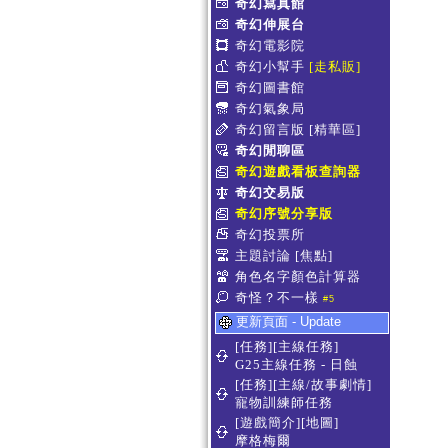
奇幻寫真館
奇幻伸展台
奇幻電影院
奇幻小幫手
[走私販]
奇幻圖書館
奇幻氣象局
奇幻留言版
[精華區]
奇幻閒聊區
奇幻遊戲看板查詢器
奇幻交易版
奇幻序號分享版
奇幻投票所
主題討論
[焦點]
角色名字顏色計算器
奇怪？不一樣
#5
更新頁面 - Update
[任務][主線任務]
G25主線任務 - 日蝕
[任務][主線/故事劇情]
寵物訓練師任務
[遊戲簡介][地圖]
摩格梅爾