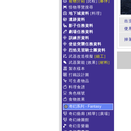
寵物介紹
[比較]
[夥伴]
怪物導覽搜尋
地下城資料
[料理]
遺跡資料
出
影子任務資料
使
劇場任務資料
訓練所資料
掉
使徒突襲任務資料
烈焰見習騎士團資料
武器改造模擬
[細工]
武器聚能
[效果]
[材料]
製衣樣本
打鐵設計圖
可生產物品
料理食譜
角色稱號
食物效果
奇幻系列 - Fantasy
奇幻藝廊
[精華]
[廣場]
奇幻繪圖館
奇幻音樂廳