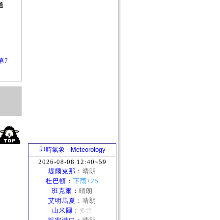
通
？
第7
即時氣象 - Meteorology
2026-08-08 12:40~59
堤爾克那
：
晴朗
杜巴頓
：
下雨+25
班克爾
：
晴朗
艾明馬夏
：
晴朗
山米爾
：
多雲