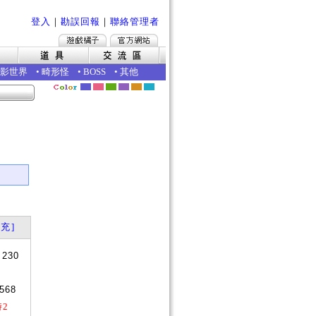
登入
｜
勘誤回報
｜
聯絡管理者
影世界
•
畸形怪
•
BOSS
•
其他
充]
+230
568
時2