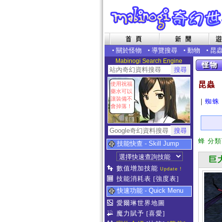
•
關於怪物
•
導覽搜尋
•
動物
•
昆
Mabinogi Search Engine
昆蟲
使用祝福
藥水可以
讓裝備不
｜
蜘蛛
會掉落！
蜂 分
技能快查 - Skill Jump
巨大
數值增加技能
Update !
技能消耗表
[強度表]
快速功能 - Quick Menu
愛爾琳世界地圖
魔力賦予
[喜愛]