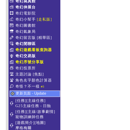
奇幻寫真館
奇幻伸展台
奇幻電影院
奇幻小幫手
[走私販]
奇幻圖書館
奇幻氣象局
奇幻留言版
[精華區]
奇幻閒聊區
奇幻遊戲看板查詢器
奇幻交易版
奇幻序號分享版
奇幻投票所
主題討論
[焦點]
角色名字顏色計算器
奇怪？不一樣
#5
更新頁面 - Update
[任務][主線任務]
G25主線任務 - 日蝕
[任務][主線/故事劇情]
寵物訓練師任務
[遊戲簡介][地圖]
摩格梅爾