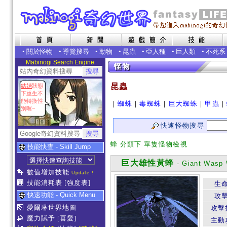
•
關於怪物
•
導覽搜尋
•
動物
•
昆蟲
•
亞人種
•
巨人類
•
不死系
Mabinogi Search Engine
昆蟲
結婚
狀態
下重生不
能轉換性
｜
蜘蛛
｜
毒蜘蛛
｜
巨大蜘蛛
｜
甲蟲
｜
別喔~
快速怪物搜尋
蜂 分類下 單隻怪物檢視
技能快查 - Skill Jump
巨大雄性黃蜂
- Giant Wasp 
數值增加技能
Update !
技能消耗表
[強度表]
生
快速功能 - Quick Menu
攻
愛爾琳世界地圖
攻擊
魔力賦予
[喜愛]
主動