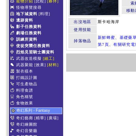
寵物介紹
[比較]
[夥伴]
索
怪物導覽搜尋
移動
地下城資料
[料理]
遺跡資料
出沒地區
斯卡哈海岸
影子任務資料
使用技能
劇場任務資料
新鮮蜂蜜
、
基礎藥
訓練所資料
掉落物品
第7頁
、
有關研究電
使徒突襲任務資料
烈焰見習騎士團資料
武器改造模擬
[細工]
武器聚能
[效果]
[材料]
製衣樣本
打鐵設計圖
可生產物品
料理食譜
角色稱號
食物效果
奇幻系列 - Fantasy
奇幻藝廊
[精華]
[廣場]
奇幻繪圖館
奇幻音樂廳